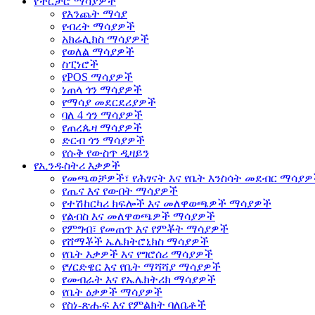
የችርቻሮ ማሳያዎች
የእንጨት ማሳያ
የብረት ማሳያዎች
አክሬሊክስ ማሳያዎች
የወለል ማሳያዎች
ስፒነሮች
የPOS ማሳያዎች
ነጠላ ጎን ማሳያዎች
የማሳያ መደርደሪያዎች
ባለ 4 ጎን ማሳያዎች
የጠረጴዛ ማሳያዎች
ድርብ ጎን ማሳያዎች
የሱቅ የውስጥ ዲዛይን
የኢንዱስትሪ እቃዎች
የመጫወቻዎች፣ የሕፃናት እና የቤት እንስሳት መደብር ማሳያ
የጤና እና የውበት ማሳያዎች
የተሽከርካሪ ክፍሎች እና መለዋወጫዎች ማሳያዎች
የልብስ እና መለዋወጫዎች ማሳያዎች
የምግብ፣ የመጠጥ እና የምቾት ማሳያዎች
የሸማቾች ኤሌክትሮኒክስ ማሳያዎች
የቤት እቃዎች እና የግሮሰሪ ማሳያዎች
የሃርድዌር እና የቤት ማሻሻያ ማሳያዎች
የመብራት እና የኤሌክትሪክ ማሳያዎች
የቤት ዕቃዎች ማሳያዎች
የስነ-ጽሑፍ እና የምልክት ባለቤቶች