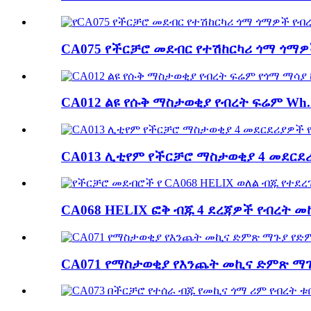
CA075 የችርቻሮ መደብር የተሽከርካሪ ጎማ ጎማዎ
CA012 ልዩ የሱቅ ማስታወቂያ የብረት ፍሬም Wh..
CA013 ሊቲየም የችርቻሮ ማስታወቂያ 4 መደርደሪ
CA068 HELIX ፎቅ ብጁ 4 ደረጃዎች የብረት መኪና
CA071 የማስታወቂያ የእንጨት መኪና ድምጽ ማጉያ