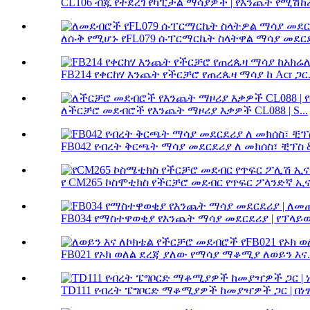
CL106 ብጁ የተደረገ የካፒታል ማሳያዎች | የእንጨት የሚሽከረከ
ለሱቅ የሚሆኑ የFL079 ሱፐርማርኬት ስላትዋል ማሳያ መደርደ
FB214 የቀርከሃ እንጨት የችርቻሮ የጠረጴዛ ማሳያ ከ Acr ጋር.
ለችርቻሮ መደብሮች የእንጨት ማዞሪያ እቃዎች CL088 | S...
FB042 የብረት ቅርጫት ማሳያ መደርደሪያ ለ መክሰስ፣ ቺፕስ & 
የ CM265 ኮስሞቲክስ የችርቻሮ መደብር የጥፍር ፖላንድኛ ኢና
FB034 የማስተዋወቂያ የእንጨት ማሳያ መደርደሪያ | የፕላይዉ
FB021 የኦክ ወለል ደረጃ ያለው የማሳያ ማቆሚያ ለወይን እና..
TD111 የብረት ፔግቦርድ ማቆሚያዎች ከመያዣዎች ጋር | በነፃ