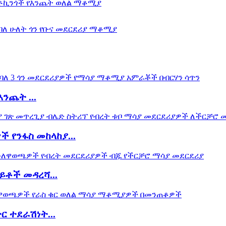
ንጨት ...
የንፋስ መከላከያ...
ይቶች መዳረሻ...
 ተደራሽነት...