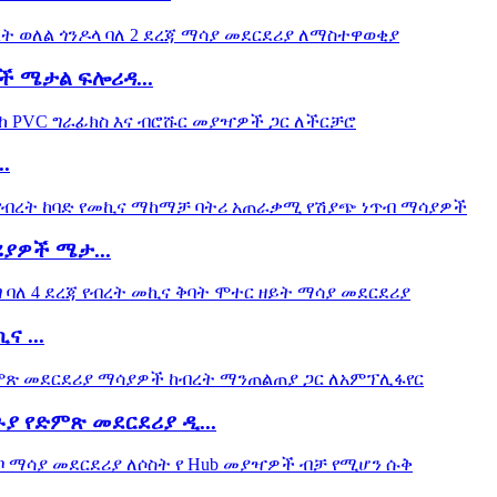
ች ሜታል ፍሎሪዳ...
.
ያዎች ሜታ...
 ...
 የድምጽ መደርደሪያ ዲ...