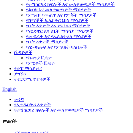
የተሽከርካሪ ክፍሎች እና መለዋወጫዎች ማሳያዎች
የልብስ እና መለዋወጫዎች ማሳያዎች
የምግብ፣ የመጠጥ እና የምቾት ማሳያዎች
የሸማቾች ኤሌክትሮኒክስ ማሳያዎች
የቤት እቃዎች እና የግሮሰሪ ማሳያዎች
የሃርድዌር እና የቤት ማሻሻያ ማሳያዎች
የመብራት እና የኤሌክትሪክ ማሳያዎች
የቤት ዕቃዎች ማሳያዎች
የስነ-ጽሑፍ እና የምልክት ባለቤቶች
ቪዲዮዎች
የኩባንያ ቪዲዮ
የምርቶች ቪዲዮ
የቲፒ ማሳያ ዜና
ያግኙን
ተደጋጋሚ ጥያቄዎች
English
መነሻ
የኢንዱስትሪ እቃዎች
የተሽከርካሪ ክፍሎች እና መለዋወጫዎች ማሳያዎች
ምድቦች