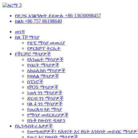
የድጋፍ አገልግሎት ይደውሉ
+86 13630098457
ስልክ
+86 757 86198640
መነሻ
ስለ TP ማሳያ
የቲፒ ማሳያ መመሪያ
የዎርክሾፕ ትርኢት
የችርቻሮ ማሳያዎች
የእንጨት ማሳያዎች
የብረት ማሳያዎች
አክሬሊክስ ማሳያዎች
የወለል ማሳያዎች
ስፒነሮች
የPOS ማሳያዎች
ነጠላ ጎን ማሳያዎች
ድርብ ጎን ማሳያዎች
ባለ 4 ጎን ማሳያዎች
የጠረጴዛ ላይ ማሳያ
የማሳያ መደርደሪያዎች
የሱቅ የውስጥ ዲዛይን
የኢንዱስትሪ እቃዎች
የመጫወቻዎች፣ የሕፃናት እና የቤት እንስሳት መደብር ማሳያ
የጤና እና የውበት ማሳያዎች