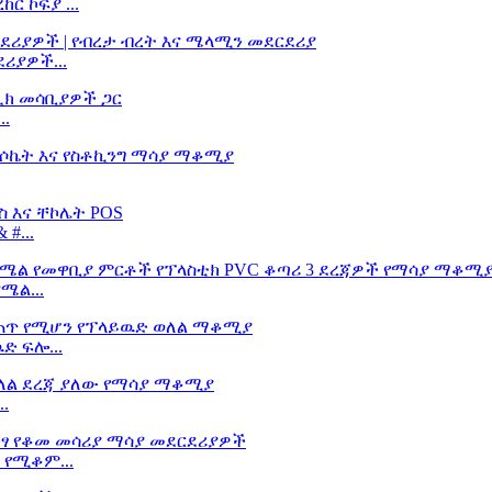
ር ኮፍያ ...
ሪያዎች...
..
#...
ሜል...
ድ ፍሎ...
.
 የሚቆም...