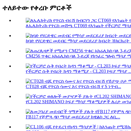
ተለይተው የቀረቡ ምርቶች
ለኤሌክትሪክ የጥርስ መሸጫ CT069 የእንጨት የችርቻሮ ማሳያ
ከባድ የሃርድዌር መደብር ማሳያ መደርደሪያ ከብረት ሽክርክሪት ጋ
CM256 ጥቁር አክሬሊክስ ባለ 3-ደረጃ የከንፈር ግሎስ ማሳያ ማ
የችርቻሮ ሱቅ የብረት ክዳን ማቆሚያ - CL203 ኮፍያ ማሳያ ..
CT028 ብጁ የጥርስ ሳሙና እና የጥርስ ብሩሽ የ S ነጥብ...
የCL202 SHIMANO ኮፍያ ማሳያ ማቆሚያዎች ለሪታ መንጠ
FB117 የጅምላ ዳቦ ማሳያ መደርደሪያ ከዊልስ ጋር ለቢ...