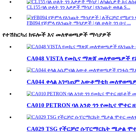
CL155 ባለ ሁለት ጎን እቃዎች ማሳያ | የእንጨት ወለል S...
FB094 የጅምላ የእንጨት ማሳያዎች | ባለ ሁለት ጎን ቡና ...
የተሽከርካሪ ክፍሎች እና መለዋወጫዎች ማሳያዎች
CA048 VISTA የመኪና ማጽጃ መለዋወጫዎች የእ
CA044 ቀላል አገጣጠም አውቶማቲክ መለዋወጫዎች 
CA010 PETRON ባለ አንድ ጎን የመኪና ሞተር ዘ
CA029 TSG የችርቻሮ ሱፐርማርኬት ሜታል ሞተር