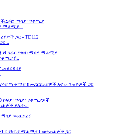
 ማቆሚያ...
ር...
ቆሚያ f...
.
ቆዎች ያሉት...