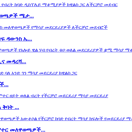
ወጫዎች ሜታ...
 ዳውንስ ኤ...
 መዳረሻ...
...
ባት ...
ሞተር መለዋወጫዎች...