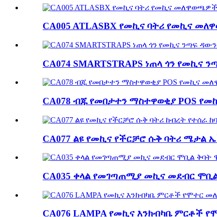
CA005 ATLASBX የመኪና ባትሪ የመኪና መለዋ
CA074 SMARTSTRAPS ነጠላ ጎን የመኪና ንጣፍ
CA078 ብጁ የመበታተን ማስተዋወቂያ POS የመኪና
CA077 ልዩ የመኪና የችርቻሮ ሱቅ ባትሪ ሜታል ኤች
CA035 ቀላል የመገጣጠሚያ መኪና መደብር ሞቢል ቅ
CA076 LAMPA የመኪና እንክብካቤ ምርቶች የ