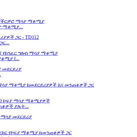
 ማቆሚያ...
ር...
ቆሚያ f...
.
ቆዎች ያሉት...