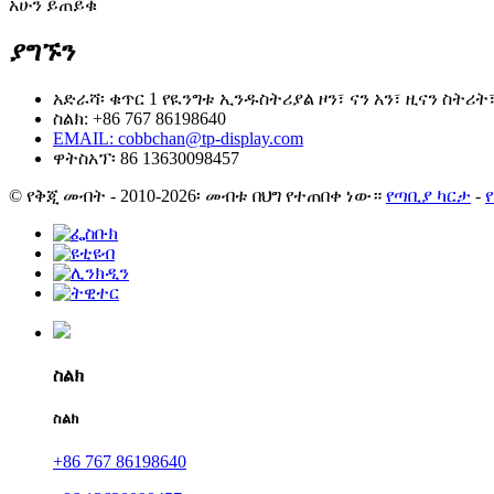
አሁን ይጠይቁ
ያግኙን
አድራሻ፡ ቁጥር 1 የዪንግቱ ኢንዱስትሪያል ዞን፣ ናን አን፣ ዚናን ስትሪ
ስልክ: +86 767 86198640
EMAIL:
cobbchan@tp-display.com
ዋትስአፕ፡ 86 13630098457
© የቅጂ መብት - 2010-2026፡ መብቱ በህግ የተጠበቀ ነው።
የጣቢያ ካርታ
-
ስልክ
ስልክ
+86 767 86198640