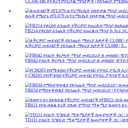
CL106 ብጁ የተደረገ የካፒታል ማሳያዎች | የእንጨት የሚሽከረከ
ለሱቅ የሚሆኑ የFL079 ሱፐርማርኬት ስላትዋል ማሳያ መደርደ
FB214 የቀርከሃ እንጨት የችርቻሮ የጠረጴዛ ማሳያ ከ Acr ጋር.
ለችርቻሮ መደብሮች የእንጨት ማዞሪያ እቃዎች CL088 | S...
FB042 የብረት ቅርጫት ማሳያ መደርደሪያ ለ መክሰስ፣ ቺፕስ & 
የ CM265 ኮስሞቲክስ የችርቻሮ መደብር የጥፍር ፖላንድኛ ኢና
FB034 የማስተዋወቂያ የእንጨት ማሳያ መደርደሪያ | የፕላይዉ
FB021 የኦክ ወለል ደረጃ ያለው የማሳያ ማቆሚያ ለወይን እና..
TD111 የብረት ፔግቦርድ ማቆሚያዎች ከመያዣዎች ጋር | በነፃ