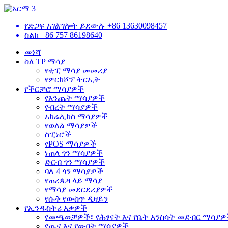
የድጋፍ አገልግሎት ይደውሉ
+86 13630098457
ስልክ
+86 757 86198640
መነሻ
ስለ TP ማሳያ
የቲፒ ማሳያ መመሪያ
የዎርክሾፕ ትርኢት
የችርቻሮ ማሳያዎች
የእንጨት ማሳያዎች
የብረት ማሳያዎች
አክሬሊክስ ማሳያዎች
የወለል ማሳያዎች
ስፒነሮች
የPOS ማሳያዎች
ነጠላ ጎን ማሳያዎች
ድርብ ጎን ማሳያዎች
ባለ 4 ጎን ማሳያዎች
የጠረጴዛ ላይ ማሳያ
የማሳያ መደርደሪያዎች
የሱቅ የውስጥ ዲዛይን
የኢንዱስትሪ እቃዎች
የመጫወቻዎች፣ የሕፃናት እና የቤት እንስሳት መደብር ማሳያ
የጤና እና የውበት ማሳያዎች