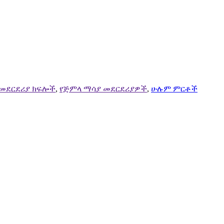
 መደርደሪያ ክፍሎች
,
የጅምላ ማሳያ መደርደሪያዎች
,
ሁሉም ምርቶች