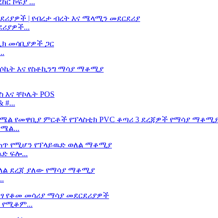
ር ኮፍያ ...
ሪያዎች...
..
#...
ሜል...
ድ ፍሎ...
.
 የሚቆም...