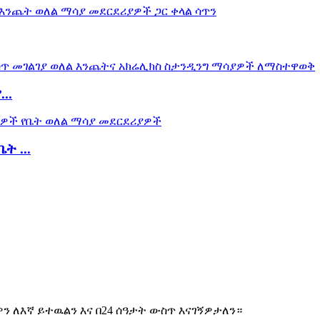
..
 ...
 ለእኛ ይተዉልን እና በ24 ሰዓታት ውስጥ እናገኝዎታለን።