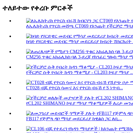
ተለይተው የቀረቡ ምርቶች
ለኤሌክትሪክ የጥርስ መሸጫ CT069 የእንጨት የችርቻሮ ማሳያ
ከባድ የሃርድዌር መደብር ማሳያ መደርደሪያ ከብረት ሽክርክሪት ጋ
CM256 ጥቁር አክሬሊክስ ባለ 3-ደረጃ የከንፈር ግሎስ ማሳያ ማ
የችርቻሮ ሱቅ የብረት ክዳን ማቆሚያ - CL203 ኮፍያ ማሳያ ..
CT028 ብጁ የጥርስ ሳሙና እና የጥርስ ብሩሽ የ S ነጥብ...
የCL202 SHIMANO ኮፍያ ማሳያ ማቆሚያዎች ለሪታ መንጠ
FB117 የጅምላ ዳቦ ማሳያ መደርደሪያ ከዊልስ ጋር ለቢ...