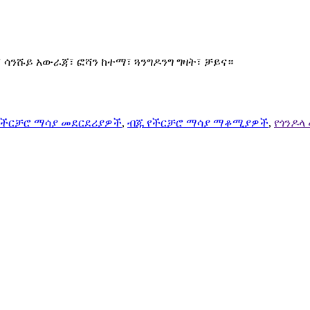
ት፣ ሳንሹይ አውራጃ፣ ፎሻን ከተማ፣ ጓንግዶንግ ግዛት፣ ቻይና።
የችርቻሮ ማሳያ መደርደሪያዎች
,
ብጁ የችርቻሮ ማሳያ ማቆሚያዎች
,
የጎንዶላ