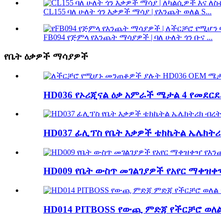
CL155 ባለ ሁለት ጎን እቃዎች ማሳያ | የእንጨት ወለል S...
FB094 የጅምላ የእንጨት ማሳያዎች | ባለ ሁለት ጎን ቡና ...
የቤት ዕቃዎች ማሳያዎች
HD036 የኦሪጂናል ዕቃ አምራች ሜታል 4 የመደርደ
HD037 ፊሊፕስ የቤት እቃዎች ቴክኬትል ኤሌክትሪክ
HD009 የቤት ውስጥ መገልገያዎች የአየር ማቀዝቀዣ
HD014 PITBOSS የውጪ ምድጃ የችርቻሮ ወለል.