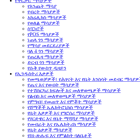
የችርቻሮ ማሳያዎች
የእንጨት ማሳያ
የብረት ማሳያዎች
አክሬሊክስ ማሳያዎች
የወለል ማሳያዎች
ስፒነሮች
የPOS ማሳያዎች
ነጠላ ጎን ማሳያዎች
የማሳያ መደርደሪያዎች
ባለ 4 ጎን ማሳያዎች
የጠረጴዛ ማሳያዎች
ድርብ ጎን ማሳያዎች
የሱቅ የውስጥ ዲዛይን
የኢንዱስትሪ እቃዎች
የመጫወቻዎች፣ የሕፃናት እና የቤት እንስሳት መደብር ማሳያ
የጤና እና የውበት ማሳያዎች
የተሽከርካሪ ክፍሎች እና መለዋወጫዎች ማሳያዎች
የልብስ እና መለዋወጫዎች ማሳያዎች
የምግብ፣ የመጠጥ እና የምቾት ማሳያዎች
የሸማቾች ኤሌክትሮኒክስ ማሳያዎች
የቤት እቃዎች እና የግሮሰሪ ማሳያዎች
የሃርድዌር እና የቤት ማሻሻያ ማሳያዎች
የመብራት እና የኤሌክትሪክ ማሳያዎች
የቤት ዕቃዎች ማሳያዎች
የስነ-ጽሑፍ እና የምልክት ባለቤቶች