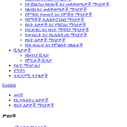
የተሽከርካሪ ክፍሎች እና መለዋወጫዎች ማሳያዎች
የልብስ እና መለዋወጫዎች ማሳያዎች
የምግብ፣ የመጠጥ እና የምቾት ማሳያዎች
የሸማቾች ኤሌክትሮኒክስ ማሳያዎች
የቤት እቃዎች እና የግሮሰሪ ማሳያዎች
የሃርድዌር እና የቤት ማሻሻያ ማሳያዎች
የመብራት እና የኤሌክትሪክ ማሳያዎች
የቤት ዕቃዎች ማሳያዎች
የስነ-ጽሑፍ እና የምልክት ባለቤቶች
ቪዲዮዎች
የኩባንያ ቪዲዮ
የምርቶች ቪዲዮ
የቲፒ ማሳያ ዜና
ያግኙን
ተደጋጋሚ ጥያቄዎች
English
መነሻ
የኢንዱስትሪ እቃዎች
የቤት ዕቃዎች ማሳያዎች
ምድቦች