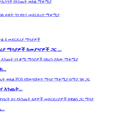
ሪያ ማሳያዎች ከመያዣዎች ጋር ...
...
 እንጨት...
..