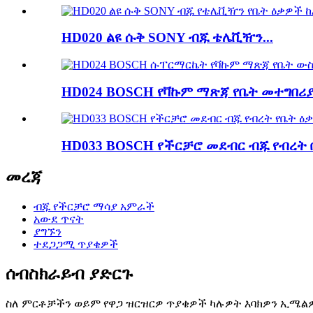
HD020 ልዩ ሱቅ SONY ብጁ ቴሌቪዥን...
HD024 BOSCH የቫኩም ማጽጃ የቤት መተግበሪያ.
HD033 BOSCH የችርቻሮ መደብር ብጁ የብረት ቤት
መረጃ
ብጁ የችርቻሮ ማሳያ አምራች
አውደ ጥናት
ያግኙን
ተደጋጋሚ ጥያቄዎች
ሰብስክራይብ ያድርጉ
ስለ ምርቶቻችን ወይም የዋጋ ዝርዝርዎ ጥያቄዎች ካሉዎት እባክዎን ኢሜልዎን