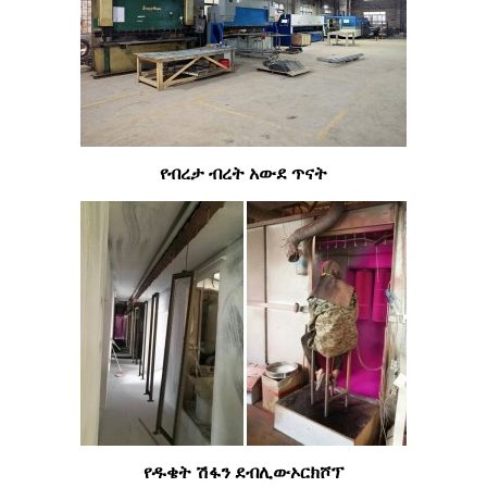
የብረታ ብረት አውደ ጥናት
የዱቄት ሽፋን ደብሊው
ኦርክሾፕ