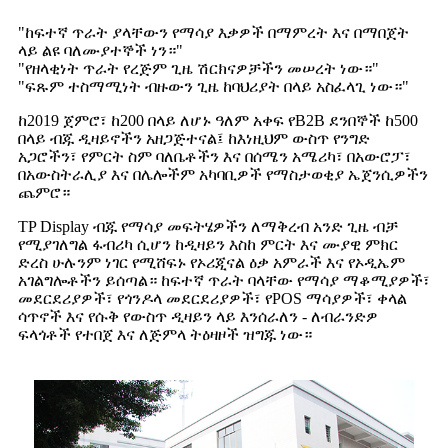
"ከፍተኛ ጥራት ያላቸውን የማሳያ እቃዎች በማምረት እና በማበጀት
ላይ ልዩ ባለሙያተኞች ነን።"
"የዘላቂነት ጥራት የረጅም ጊዜ ሽርክናዎቻችን መሠረት ነው።"
"ፍጹም ተስማሚነት ብዙውን ጊዜ ከባህሪያት በላይ አስፈላጊ ነው።"
ከ2019 ጀምሮ፣ ከ200 በላይ ለሆኑ ዓለም አቀፍ የB2B ደንበኞች ከ500
በላይ ብጁ ዲዛይኖችን አዘጋጅተናል፤ ከእነዚህም ውስጥ የንግድ
አጋሮችን፣ የምርት ስም ባለቤቶችን እና በሰሜን አሜሪካ፣ በአውሮፓ፣
በአውስትራሊያ እና በሌሎችም አካባቢዎች የማስታወቂያ ኤጀንሲዎችን
ጨምሮ።
TP Display ብጁ የማሳያ መፍትሄዎችን ለማቅረብ አንድ ጊዜ ብቻ
የሚያገለግል ፋብሪካ ሲሆን ከዲዛይን እስከ ምርት እና ሙያዊ ምክር
ድረስ ሁሉንም ነገር የሚሸፍኑ የኦሪጂናል ዕቃ አምራች እና የኦዲኤም
አገልግሎቶችን ይሰጣል። ከፍተኛ ጥራት ባላቸው የማሳያ ማቆሚያዎች፣
መደርደሪያዎች፣ የጎንዶላ መደርደሪያዎች፣ የPOS ማሳያዎች፣ ቀላል
ሳጥኖች እና የሱቅ የውስጥ ዲዛይን ላይ እንሰራለን - ለብራንድዎ
ፍላጎቶች የተበጀ እና ለጅምላ ትዕዛዞች ዝግጁ ነው።