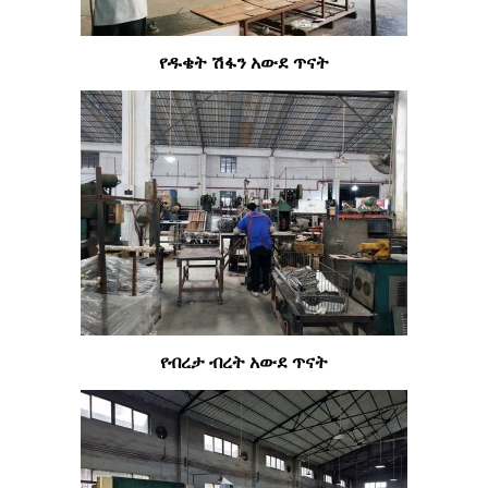
የዱቄት ሽፋን አውደ ጥናት
የብረታ ብረት አውደ ጥናት