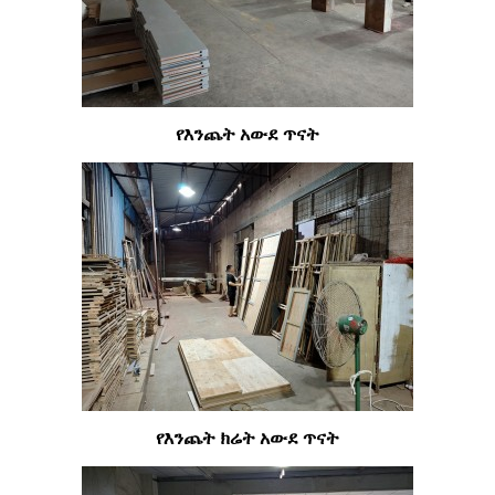
የእንጨት አውደ ጥናት
የእንጨት ክሬት አውደ ጥናት