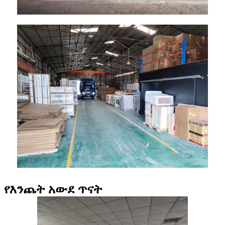
የእንጨት አውደ ጥናት