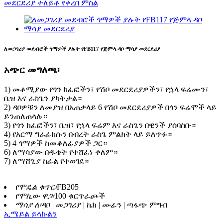
ለመጋገሪያ መደብሮች ጎማዎች ያሉት የFB117 የጅምላ ዳቦ ማሳያ መደርደሪያ
አጭር መግለጫ፡
1) መቆሚያው የጎን ክፈፎችን፣ የሽቦ መደርደሪያዎችን፣ የኋላ ፍሬሙን፣
ቤዝ እና ራስጌን ያካትታል።
2) ዳቦዎቹን ለመያዝ በአጠቃላይ 6 የሽቦ መደርደሪያዎች በጎን ፍሬሞች ላይ
ይንጠለጠላሉ።
3) የጎን ክፈፎችን፣ ቤዝ፣ የኋላ ፍሬም እና ራስጌን በዊንች ያሰባስቡ።
4) የአርማ ግራፊክሱን በብረት ራስጌ ምልክት ላይ ይለጥፉ።
5) 4 ጎማዎች ከመቆለፊያዎች ጋር።
6) ለማሳያው በዱቄት የተሸፈነ ቀለም።
7) ለማሸጊያ ከፊል የተወገደ።
የሞዴል ቁጥር፡
FB205
የሞኪው ዋጋ፡
100 ቁርጥራጮች
ማሳያ ለ፡
ዳቦ | መጋገሪያ | ኬክ | ሙፊን | ጣፋጭ ምግብ
ኢሜይል ይላኩልን