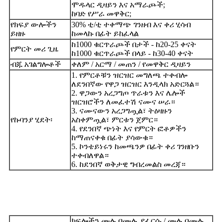
ሞዱላር ዲዛይን እና አማራጮች;
ከባድ የሥራ መዋቅር;
የክፍያ ውሎችን
30% ቲ/ቲ ተቀማጭ ገንዘብ እና ቀሪ ሂሳብ
ይዘዙ
ከመላኩ በፊት ይከፈላል
ከ1000 ቁርጥራጮች በታች - ከ20-25 ቀናት
የምርት መሪ ጊዜ
ከ1000 ቁርጥራጮች በላይ - ከ30-40 ቀናት
ብጁ አገልግሎቶች
ቀለም / አርማ / መጠን / የመዋቅር ዲዛይን
1. የምርቶቹን ዝርዝር መግለጫ ተቀብሎ
ለደንበኛው የዋጋ ዝርዝር እንዲላክ አድርጓል።
2. ዋጋውን አረጋግጦ ጥራቱን እና ሌሎች
ዝርዝሮችን ለመፈተሽ ናሙና ሠራ።
3. ናሙናውን አረጋግጧል፣ ትዕዛዙን
የኩባንያ ሂደት፡
አስቀምጧል፣ ምርቱን ጀምር።
4. የደንበኛ ጭነት እና የምርት ፎቶዎችን
ከማጠናቀቁ በፊት ያሳውቁ።
5. ኮንቴይነሩን ከመጫንዎ በፊት ቀሪ ገንዘቡን
ተቀብለዋል።
6. ከደንበኛ ወቅታዊ ግብረመልስ መረጃ።
ክፍሎችን ሙሉ በሙሉ ያፈርሱ / ሙሉ በሙሉ