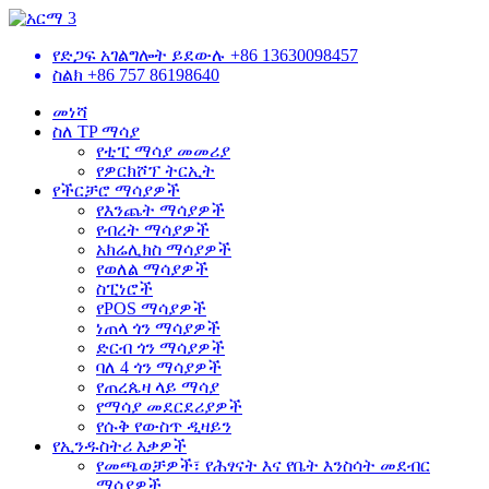
የድጋፍ አገልግሎት ይደውሉ
+86 13630098457
ስልክ
+86 757 86198640
መነሻ
ስለ TP ማሳያ
የቲፒ ማሳያ መመሪያ
የዎርክሾፕ ትርኢት
የችርቻሮ ማሳያዎች
የእንጨት ማሳያዎች
የብረት ማሳያዎች
አክሬሊክስ ማሳያዎች
የወለል ማሳያዎች
ስፒነሮች
የPOS ማሳያዎች
ነጠላ ጎን ማሳያዎች
ድርብ ጎን ማሳያዎች
ባለ 4 ጎን ማሳያዎች
የጠረጴዛ ላይ ማሳያ
የማሳያ መደርደሪያዎች
የሱቅ የውስጥ ዲዛይን
የኢንዱስትሪ እቃዎች
የመጫወቻዎች፣ የሕፃናት እና የቤት እንስሳት መደብር
ማሳያዎች