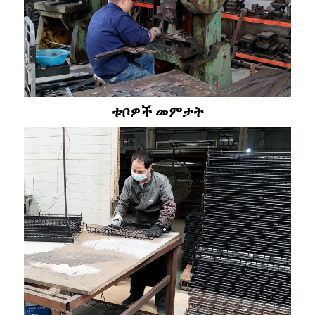
ቱቦዎች መምታት