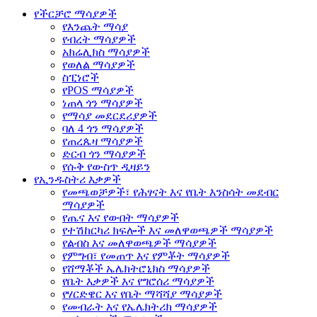
የችርቻሮ ማሳያዎች
የእንጨት ማሳያ
የብረት ማሳያዎች
አክሬሊክስ ማሳያዎች
የወለል ማሳያዎች
ስፒነሮች
የPOS ማሳያዎች
ነጠላ ጎን ማሳያዎች
የማሳያ መደርደሪያዎች
ባለ 4 ጎን ማሳያዎች
የጠረጴዛ ማሳያዎች
ድርብ ጎን ማሳያዎች
የሱቅ የውስጥ ዲዛይን
የኢንዱስትሪ እቃዎች
የመጫወቻዎች፣ የሕፃናት እና የቤት እንስሳት መደብር
ማሳያዎች
የጤና እና የውበት ማሳያዎች
የተሽከርካሪ ክፍሎች እና መለዋወጫዎች ማሳያዎች
የልብስ እና መለዋወጫዎች ማሳያዎች
የምግብ፣ የመጠጥ እና የምቾት ማሳያዎች
የሸማቾች ኤሌክትሮኒክስ ማሳያዎች
የቤት እቃዎች እና የግሮሰሪ ማሳያዎች
የሃርድዌር እና የቤት ማሻሻያ ማሳያዎች
የመብራት እና የኤሌክትሪክ ማሳያዎች