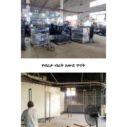
የብረታ ብረት አውደ ጥናት