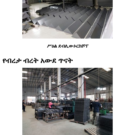
ሥዕል ደብሊው
ኦርክሾፕ
የብረታ ብረት አውደ ጥናት