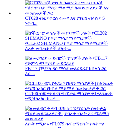
CT028 ብጁ የጥርስ ሳሙና እና የጥርስ ብሩሽ የ S
ነጥብ...
የCL202 SHIMANO ኮፍያ ማሳያ ማቆሚያዎች
ለሪታ መንጠቆዎች ያሉት...
FB117 የጅምላ ዳቦ ማሳያ መደርደሪያ ከዊልስ ጋር
ለቢ...
CL106 ብጁ የተደረገ የካፒታል ማሳያዎች | የእንጨት
የሚሽከረከር ኮፍያ ...
ለሱቅ የሚሆኑ የFL079 ሱፐርማርኬት ስላትዋል