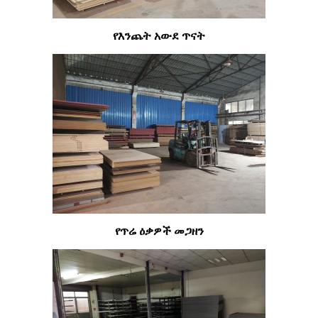
የእንጨት አውደ ጥናት
የጥሬ ዕቃዎች መጋዘን