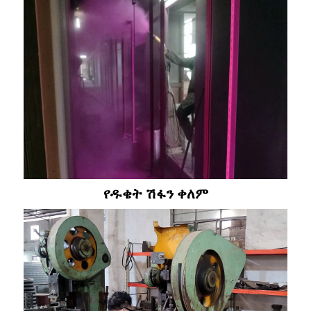
የዱቄት ሽፋን ቀለም