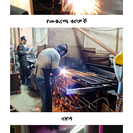
የመቁረጫ ቱቦዎች
ብየዳ