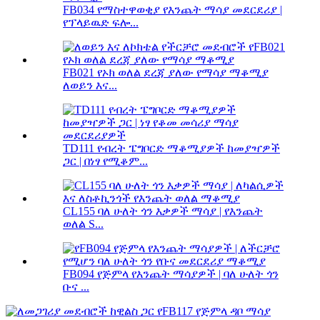
FB034 የማስተዋወቂያ የእንጨት ማሳያ መደርደሪያ |
የፕላይዉድ ፍሎ...
FB021 የኦክ ወለል ደረጃ ያለው የማሳያ ማቆሚያ
ለወይን እና...
TD111 የብረት ፔግቦርድ ማቆሚያዎች ከመያዣዎች
ጋር | በነፃ የሚቆም...
CL155 ባለ ሁለት ጎን እቃዎች ማሳያ | የእንጨት
ወለል S...
FB094 የጅምላ የእንጨት ማሳያዎች | ባለ ሁለት ጎን
ቡና ...