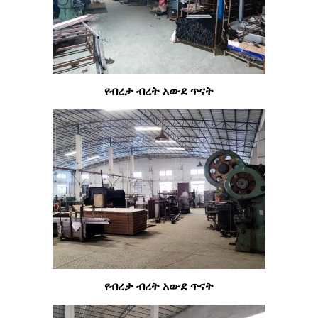
የብረታ ብረት አውደ ጥናት
የብረታ ብረት አውደ ጥናት