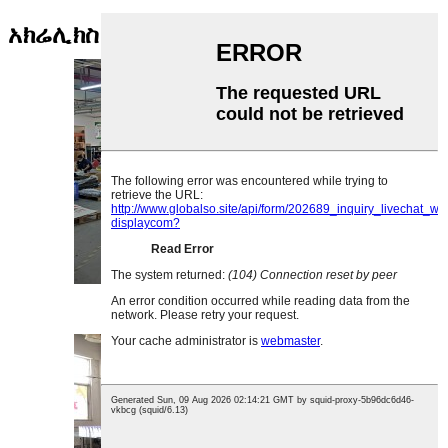
አክሬሊክስ ወርክሾፕ
የአክሬሊክ ስብሰባ አውደ ጥናት