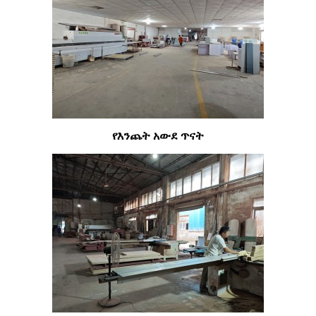
የእንጨት አውደ ጥናት