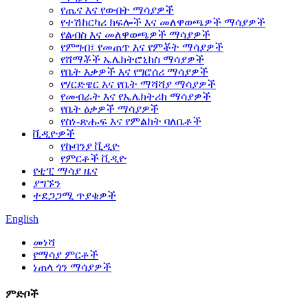
የጤና እና የውበት ማሳያዎች
የተሽከርካሪ ክፍሎች እና መለዋወጫዎች ማሳያዎች
የልብስ እና መለዋወጫዎች ማሳያዎች
የምግብ፣ የመጠጥ እና የምቾት ማሳያዎች
የሸማቾች ኤሌክትሮኒክስ ማሳያዎች
የቤት እቃዎች እና የግሮሰሪ ማሳያዎች
የሃርድዌር እና የቤት ማሻሻያ ማሳያዎች
የመብራት እና የኤሌክትሪክ ማሳያዎች
የቤት ዕቃዎች ማሳያዎች
የስነ-ጽሑፍ እና የምልክት ባለቤቶች
ቪዲዮዎች
የኩባንያ ቪዲዮ
የምርቶች ቪዲዮ
የቲፒ ማሳያ ዜና
ያግኙን
ተደጋጋሚ ጥያቄዎች
English
መነሻ
የማሳያ ምርቶች
ነጠላ ጎን ማሳያዎች
ምድቦች