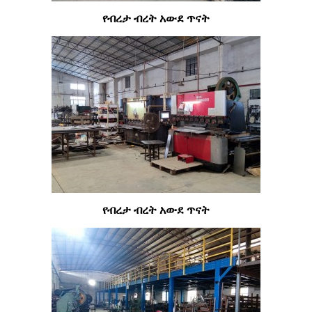
የብረታ ብረት አውደ ጥናት
የብረታ ብረት አውደ ጥናት