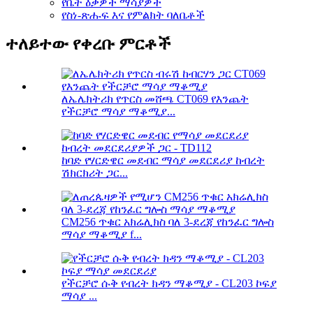
የቤት ዕቃዎች ማሳያዎች
የስነ-ጽሑፍ እና የምልክት ባለቤቶች
ተለይተው የቀረቡ ምርቶች
ለኤሌክትሪክ የጥርስ መሸጫ CT069 የእንጨት
የችርቻሮ ማሳያ ማቆሚያ...
ከባድ የሃርድዌር መደብር ማሳያ መደርደሪያ ከብረት
ሽክርክሪት ጋር...
CM256 ጥቁር አክሬሊክስ ባለ 3-ደረጃ የከንፈር ግሎስ
ማሳያ ማቆሚያ f...
የችርቻሮ ሱቅ የብረት ክዳን ማቆሚያ - CL203 ኮፍያ
ማሳያ ...