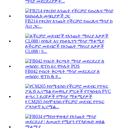
ማሳያ መደርደሪያዎች...
FB214 የቀርከሃ እንጨት የችርቻሮ የጠረጴዛ ማሳያ ከ
Acr ጋር...
ለችርቻሮ መደብሮች የእንጨት ማዞሪያ እቃዎች
CL088 | S...
FB042 የብረት ቅርጫት ማሳያ መደርደሪያ ለ
መክሰስ፣ ቺፕስ & #...
የ CM265 ኮስሞቲክስ የችርቻሮ መደብር የጥፍር
ፖላንድኛ ኢናሜል...