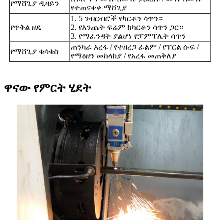
የማሸጊያ ዲዛይን
የተጠናቀቀ ማሸጊያ
1. 5 ንብርብሮች የካርቶን ሳጥን።
የጥቅል ዘዴ
2. የእንጨት ፍሬም ከካርቶን ሳጥን ጋር።
3. የማፈንዳት ያልሆነ የፓምፕሌት ሳጥን
ጠንካራ አረፋ / የተዘረጋ ፊልም / የፐርል ሱፍ /
የማሸጊያ ቁሳቁስ
የማዕዘን መከላከያ / የአረፋ መጠቅለያ
ዋናው የምርት ሂደት