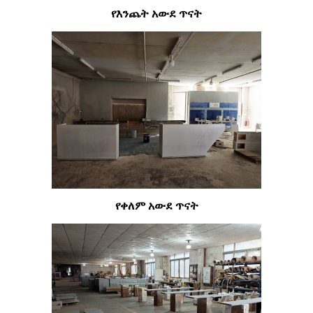
የእንጨት አውደ ጥናት
የቀለም አውደ ጥናት