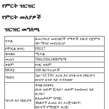
የምርት ዝርዝር
የምርት መለያዎች
ዝርዝር መግለጫ
ለመጋገሪያ መደብሮች ጎማዎች ያሉት የጅምላ
ንጥል
ዳቦ ማሳያ መደርደሪያ
የሞዴል ቁጥር
FB117
ቁሳቁስ
ሜታል
መጠን
700x350x1800ሚሜ
ቀለም
የብር ቀለም
MOQ
100 ቁርጥራጮች
1pc=1CTN፣ አረፋ እና ዕንቁ ሱፍ በካርቶን
ማሸግ
ውስጥ አንድ ላይ ተያይዘው
ቀላል ስብሰባ;
ሰነድ ወይም ቪዲዮ፣ ወይም የመስመር ላይ
ድጋፍ፤
ለአጠቃቀም ዝግጁ;
ጭነት እና ባህሪያት
ገለልተኛ ፈጠራ እና ኦሪጅናልነት;
ከፍተኛ የማበጀት ደረጃ;