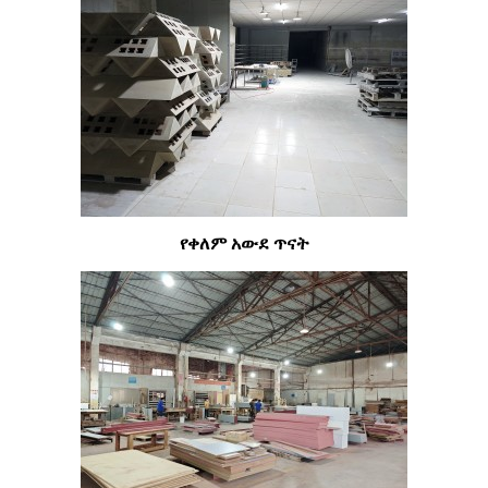
የቀለም አውደ ጥናት