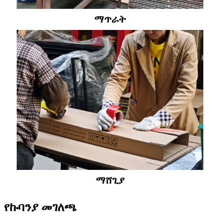
ማጥራት
ማሸጊያ
የኩባንያ መገለጫ