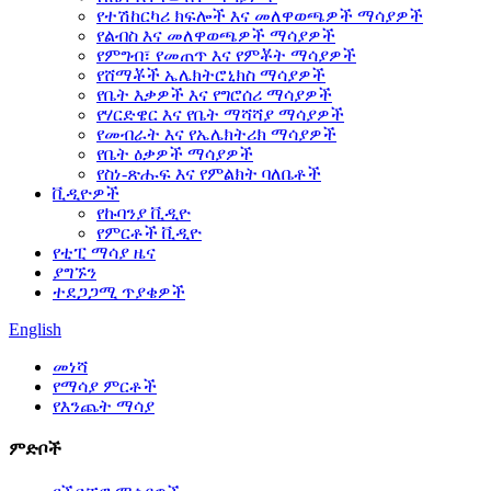
የተሽከርካሪ ክፍሎች እና መለዋወጫዎች ማሳያዎች
የልብስ እና መለዋወጫዎች ማሳያዎች
የምግብ፣ የመጠጥ እና የምቾት ማሳያዎች
የሸማቾች ኤሌክትሮኒክስ ማሳያዎች
የቤት እቃዎች እና የግሮሰሪ ማሳያዎች
የሃርድዌር እና የቤት ማሻሻያ ማሳያዎች
የመብራት እና የኤሌክትሪክ ማሳያዎች
የቤት ዕቃዎች ማሳያዎች
የስነ-ጽሑፍ እና የምልክት ባለቤቶች
ቪዲዮዎች
የኩባንያ ቪዲዮ
የምርቶች ቪዲዮ
የቲፒ ማሳያ ዜና
ያግኙን
ተደጋጋሚ ጥያቄዎች
English
መነሻ
የማሳያ ምርቶች
የእንጨት ማሳያ
ምድቦች