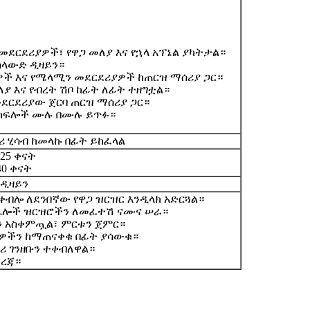
ደርደሪያዎች፣ የዋጋ መለያ እና የኋላ አፕኔል ያካትታል።
የስላውድ ዲዛይን።
ዎች እና የሜላሚን መደርደሪያዎች ከጠርዝ ማሰሪያ ጋር።
ለያ እና የብረት ሽቦ ከፊት ለፊት ተዘግቷል።
መደርደሪያው ጀርባ ጠርዝ ማሰሪያ ጋር።
 ክፍሎች ሙሉ በሙሉ ይጥፉ።
ሪ ሂሳብ ከመላኩ በፊት ይከፈላል
25 ቀናት
40 ቀናት
 ዲዛይን
ቀብሎ ለደንበኛው የዋጋ ዝርዝር እንዲላክ አድርጓል።
ና ሌሎች ዝርዝሮችን ለመፈተሽ ናሙና ሠራ።
ዙን አስቀምጧል፣ ምርቱን ጀምር።
ፎቶዎችን ከማጠናቀቁ በፊት ያሳውቁ።
ቀሪ ገንዘቡን ተቀብለዋል።
መረጃ።