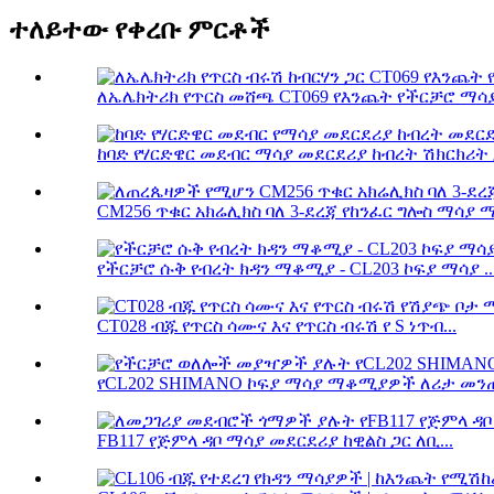
ተለይተው የቀረቡ ምርቶች
ለኤሌክትሪክ የጥርስ መሸጫ CT069 የእንጨት የችርቻሮ ማሳያ
ከባድ የሃርድዌር መደብር ማሳያ መደርደሪያ ከብረት ሽክርክሪት ጋ
CM256 ጥቁር አክሬሊክስ ባለ 3-ደረጃ የከንፈር ግሎስ ማሳያ ማ
የችርቻሮ ሱቅ የብረት ክዳን ማቆሚያ - CL203 ኮፍያ ማሳያ ..
CT028 ብጁ የጥርስ ሳሙና እና የጥርስ ብሩሽ የ S ነጥብ...
የCL202 SHIMANO ኮፍያ ማሳያ ማቆሚያዎች ለሪታ መንጠ
FB117 የጅምላ ዳቦ ማሳያ መደርደሪያ ከዊልስ ጋር ለቢ...