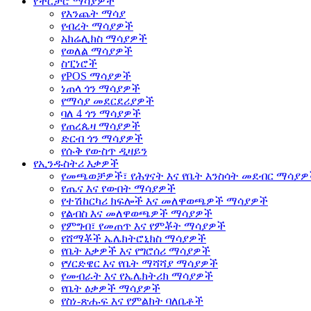
የችርቻሮ ማሳያዎች
የእንጨት ማሳያ
የብረት ማሳያዎች
አክሬሊክስ ማሳያዎች
የወለል ማሳያዎች
ስፒነሮች
የPOS ማሳያዎች
ነጠላ ጎን ማሳያዎች
የማሳያ መደርደሪያዎች
ባለ 4 ጎን ማሳያዎች
የጠረጴዛ ማሳያዎች
ድርብ ጎን ማሳያዎች
የሱቅ የውስጥ ዲዛይን
የኢንዱስትሪ እቃዎች
የመጫወቻዎች፣ የሕፃናት እና የቤት እንስሳት መደብር ማሳያ
የጤና እና የውበት ማሳያዎች
የተሽከርካሪ ክፍሎች እና መለዋወጫዎች ማሳያዎች
የልብስ እና መለዋወጫዎች ማሳያዎች
የምግብ፣ የመጠጥ እና የምቾት ማሳያዎች
የሸማቾች ኤሌክትሮኒክስ ማሳያዎች
የቤት እቃዎች እና የግሮሰሪ ማሳያዎች
የሃርድዌር እና የቤት ማሻሻያ ማሳያዎች
የመብራት እና የኤሌክትሪክ ማሳያዎች
የቤት ዕቃዎች ማሳያዎች
የስነ-ጽሑፍ እና የምልክት ባለቤቶች