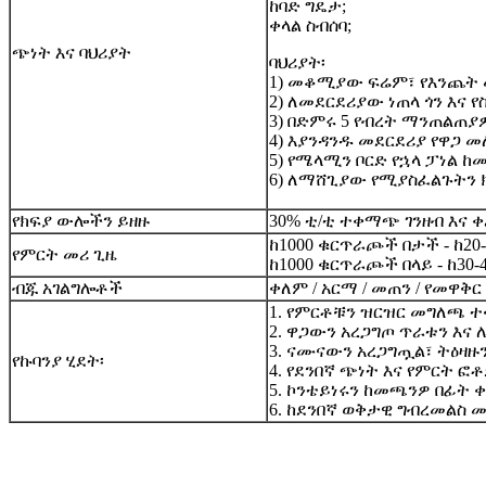
ከባድ ግዴታ;
ቀላል ስብሰባ;
ጭነት እና ባህሪያት
ባህሪያት፡
1) መቆሚያው ፍሬም፣ የእንጨት መ
2) ለመደርደሪያው ነጠላ ጎን እና 
3) በድምሩ 5 የብረት ማንጠልጠያ
4) እያንዳንዱ መደርደሪያ የዋጋ መ
5) የሜላሚን ቦርድ የኋላ ፓነል ከ
6) ለማሸጊያው የሚያስፈልጉትን
የክፍያ ውሎችን ይዘዙ
30% ቲ/ቲ ተቀማጭ ገንዘብ እና ቀ
ከ1000 ቁርጥራጮች በታች - ከ20-
የምርት መሪ ጊዜ
ከ1000 ቁርጥራጮች በላይ - ከ30-
ብጁ አገልግሎቶች
ቀለም / አርማ / መጠን / የመዋቅር
1. የምርቶቹን ዝርዝር መግለጫ ተ
2. ዋጋውን አረጋግጦ ጥራቱን እ
3. ናሙናውን አረጋግጧል፣ ትዕዛ
የኩባንያ ሂደት፡
4. የደንበኛ ጭነት እና የምርት 
5. ኮንቴይነሩን ከመጫንዎ በፊት 
6. ከደንበኛ ወቅታዊ ግብረመልስ 