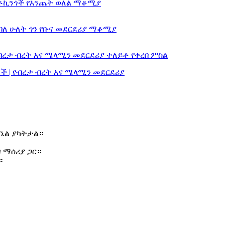
ፕኔል ያካትታል።
 ማሰሪያ ጋር።
።