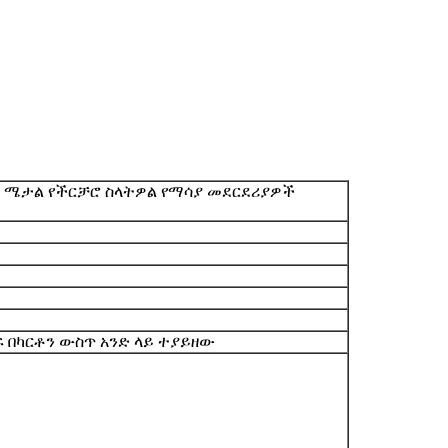
 ሜታል የችርቻሮ ስላትዎል የማሳያ መደርደሪያዎች
ሱፍ በካርቶን ውስጥ አንድ ላይ ተያይዘው