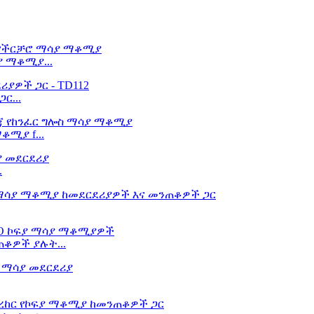
 ማቆሚያ...
ር...
ቆሚያ f...
.
ቆዎች ያሉት...