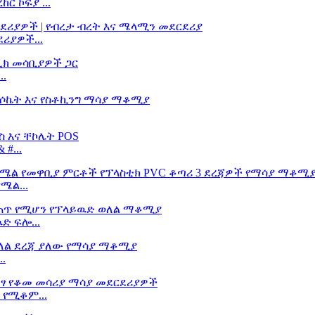
ር ኮፍያ ...
ሪያዎች...
..
#...
ሜል...
ድ ፍሎ...
.
 የሚቆም...