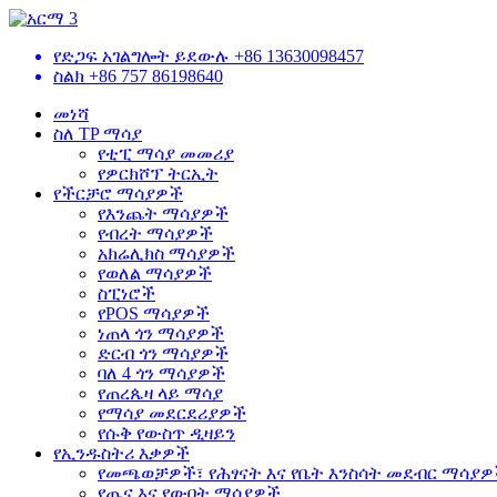
የድጋፍ አገልግሎት ይደውሉ
+86 13630098457
ስልክ
+86 757 86198640
መነሻ
ስለ TP ማሳያ
የቲፒ ማሳያ መመሪያ
የዎርክሾፕ ትርኢት
የችርቻሮ ማሳያዎች
የእንጨት ማሳያዎች
የብረት ማሳያዎች
አክሬሊክስ ማሳያዎች
የወለል ማሳያዎች
ስፒነሮች
የPOS ማሳያዎች
ነጠላ ጎን ማሳያዎች
ድርብ ጎን ማሳያዎች
ባለ 4 ጎን ማሳያዎች
የጠረጴዛ ላይ ማሳያ
የማሳያ መደርደሪያዎች
የሱቅ የውስጥ ዲዛይን
የኢንዱስትሪ እቃዎች
የመጫወቻዎች፣ የሕፃናት እና የቤት እንስሳት መደብር ማሳያ
የጤና እና የውበት ማሳያዎች