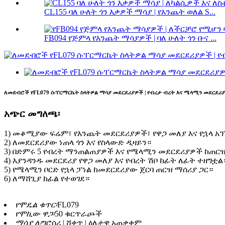
CL155 ባለ ሁለት ጎን እቃዎች ማሳያ | የእንጨት ወለል S...
FB094 የጅምላ የእንጨት ማሳያዎች | ባለ ሁለት ጎን ቡና ...
ለመደብሮች የFL079 ሱፐርማርኬት ስላትዎል ማሳያ መደርደሪያዎች | የብረታ ብረት እና ሜላሚን መደርደሪያ
አጭር መግለጫ፡
1) መቆሚያው ፍሬም፣ የእንጨት መደርደሪያዎች፣ የዋጋ መለያ እና የኋላ አ
2) ለመደርደሪያው ነጠላ ጎን እና የስላውድ ዲዛይን።
3) በድምሩ 5 የብረት ማንጠልጠያዎች እና የሜላሚን መደርደሪያዎች ከጠርዝ
4) እያንዳንዱ መደርደሪያ የዋጋ መለያ እና የብረት ሽቦ ከፊት ለፊት ተዘግቷል
5) የሜላሚን ቦርድ የኋላ ፓነል ከመደርደሪያው ጀርባ ጠርዝ ማሰሪያ ጋር።
6) ለማሸጊያ ከፊል የተወገደ።
የሞዴል ቁጥር፡
FL079
የሞኪው ዋጋ፡
50 ቁርጥራጮች
ማሳያ ለ፡
ግሮሰሪ | ሸቀጥ | ዕለታዊ አጠቃቀም