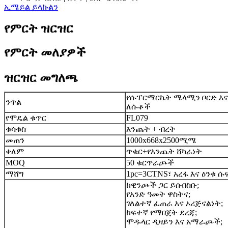
ኢሜይል ይላኩልን
የምርት ዝርዝር
የምርት መለያዎች
ዝርዝር መግለጫ
የሱፐርማርኬት ሜላሚን ቦርድ እና
ንጥል
ለሱቆች
የሞዴል ቁጥር
FL079
ቁሳቁስ
እንጨት + ብረት
መጠን
1000x668x2500ሚሜ
ቀለም
ጥቁር+የእንጨት ሸካራነት
MOQ
50 ቁርጥራጮች
ማሸግ
1pc=3CTNS፣ አረፋ እና ዕንቁ 
ከዊንጮች ጋር ይሰብስቡ;
የአንድ ዓመት ዋስትና;
ገለልተኛ ፈጠራ እና ኦሪጅናልነት;
ከፍተኛ የማበጀት ደረጃ;
ሞዱላር ዲዛይን እና አማራጮች;