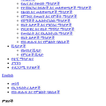
የጤና እና የውበት ማሳያዎች
የተሽከርካሪ ክፍሎች እና መለዋወጫዎች ማሳያዎች
የልብስ እና መለዋወጫዎች ማሳያዎች
የምግብ፣ የመጠጥ እና የምቾት ማሳያዎች
የሸማቾች ኤሌክትሮኒክስ ማሳያዎች
የቤት እቃዎች እና የግሮሰሪ ማሳያዎች
የሃርድዌር እና የቤት ማሻሻያ ማሳያዎች
የመብራት እና የኤሌክትሪክ ማሳያዎች
የቤት ዕቃዎች ማሳያዎች
የስነ-ጽሑፍ እና የምልክት ባለቤቶች
ቪዲዮዎች
የኩባንያ ቪዲዮ
የምርቶች ቪዲዮ
የቲፒ ማሳያ ዜና
ያግኙን
ተደጋጋሚ ጥያቄዎች
English
መነሻ
የኢንዱስትሪ እቃዎች
የስነ-ጽሑፍ እና የምልክት ባለቤቶች
ምድቦች