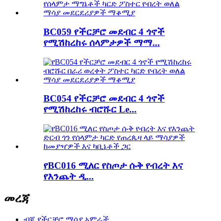
BC059 የችርቻሮ መደብር 4 ጎኖች
የሚሽከረከሩ ሰላምታዎች ማማ...
BC054 የችርቻሮ መደብር 4 ጎኖች
የሚሽከረከሩ ብሮሹር Le...
የBC016 ሚለር የስጦታ ሱቅ የብረት እና
የእንጨት ዲ...
መረጃ
ብጁ የችርቻሮ ማሳያ አምራች