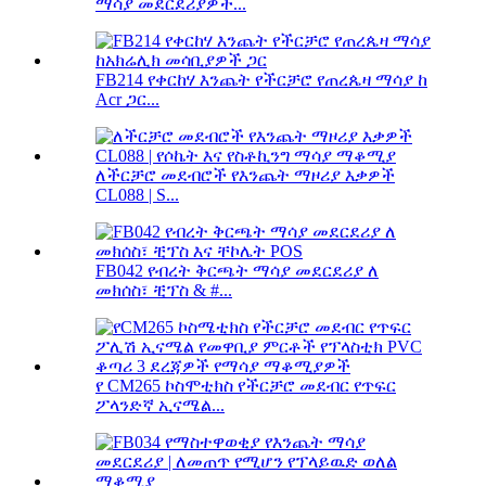
ማሳያ መደርደሪያዎች...
FB214 የቀርከሃ እንጨት የችርቻሮ የጠረጴዛ ማሳያ ከ
Acr ጋር...
ለችርቻሮ መደብሮች የእንጨት ማዞሪያ እቃዎች
CL088 | S...
FB042 የብረት ቅርጫት ማሳያ መደርደሪያ ለ
መክሰስ፣ ቺፕስ & #...
የ CM265 ኮስሞቲክስ የችርቻሮ መደብር የጥፍር
ፖላንድኛ ኢናሜል...