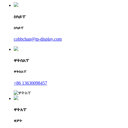
ስካይፕ
ስካይፕ
cobbchan@tp-display.com
ዋትስአፕ
ዋትስአፕ
+86 13630098457
ዋትአፕ
ዌቻት