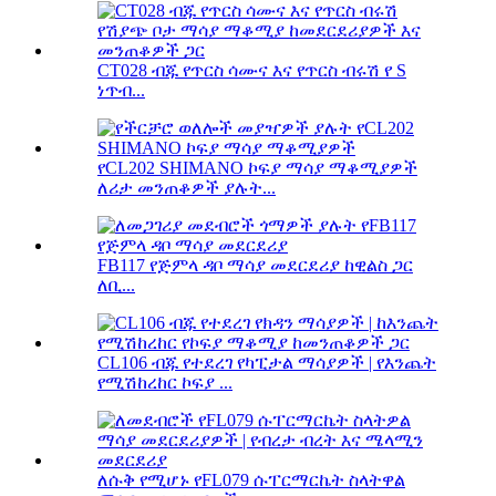
CT028 ብጁ የጥርስ ሳሙና እና የጥርስ ብሩሽ የ S
ነጥብ...
የCL202 SHIMANO ኮፍያ ማሳያ ማቆሚያዎች
ለሪታ መንጠቆዎች ያሉት...
FB117 የጅምላ ዳቦ ማሳያ መደርደሪያ ከዊልስ ጋር
ለቢ...
CL106 ብጁ የተደረገ የካፒታል ማሳያዎች | የእንጨት
የሚሽከረከር ኮፍያ ...
ለሱቅ የሚሆኑ የFL079 ሱፐርማርኬት ስላትዋል