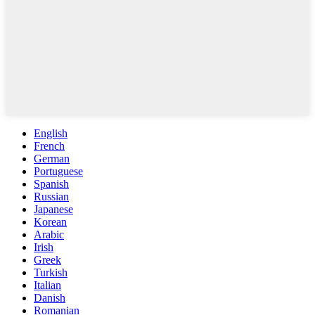
English
French
German
Portuguese
Spanish
Russian
Japanese
Korean
Arabic
Irish
Greek
Turkish
Italian
Danish
Romanian