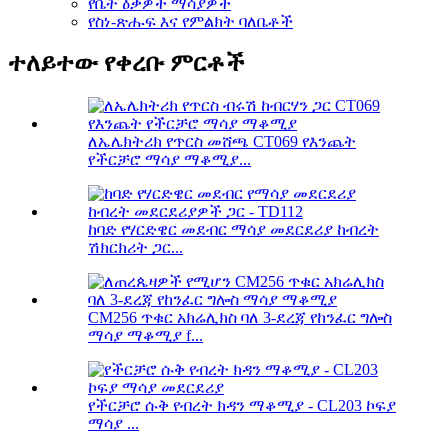
የቤት ዕቃዎች ማሳያዎች
የስነ-ጽሑፍ እና የምልክት ባለቤቶች
ተለይተው የቀረቡ ምርቶች
ለኤሌክትሪክ የጥርስ መሸጫ CT069 የእንጨት
የችርቻሮ ማሳያ ማቆሚያ...
ከባድ የሃርድዌር መደብር ማሳያ መደርደሪያ ከብረት
ሽክርክሪት ጋር...
CM256 ጥቁር አክሬሊክስ ባለ 3-ደረጃ የከንፈር ግሎስ
ማሳያ ማቆሚያ f...
የችርቻሮ ሱቅ የብረት ክዳን ማቆሚያ - CL203 ኮፍያ
ማሳያ ...