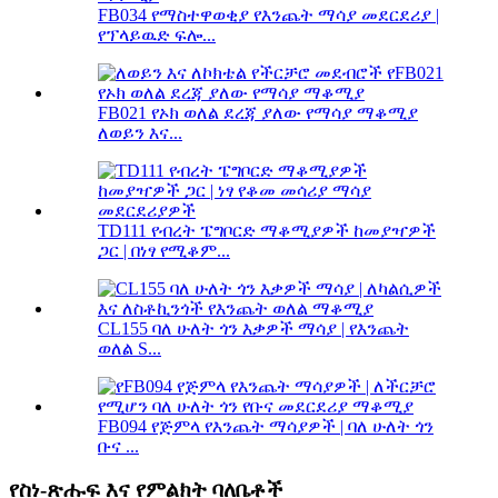
FB034 የማስተዋወቂያ የእንጨት ማሳያ መደርደሪያ |
የፕላይዉድ ፍሎ...
FB021 የኦክ ወለል ደረጃ ያለው የማሳያ ማቆሚያ
ለወይን እና...
TD111 የብረት ፔግቦርድ ማቆሚያዎች ከመያዣዎች
ጋር | በነፃ የሚቆም...
CL155 ባለ ሁለት ጎን እቃዎች ማሳያ | የእንጨት
ወለል S...
FB094 የጅምላ የእንጨት ማሳያዎች | ባለ ሁለት ጎን
ቡና ...
የስነ-ጽሑፍ እና የምልክት ባለቤቶች