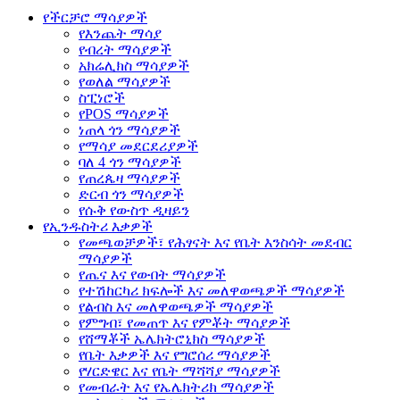
የችርቻሮ ማሳያዎች
የእንጨት ማሳያ
የብረት ማሳያዎች
አክሬሊክስ ማሳያዎች
የወለል ማሳያዎች
ስፒነሮች
የPOS ማሳያዎች
ነጠላ ጎን ማሳያዎች
የማሳያ መደርደሪያዎች
ባለ 4 ጎን ማሳያዎች
የጠረጴዛ ማሳያዎች
ድርብ ጎን ማሳያዎች
የሱቅ የውስጥ ዲዛይን
የኢንዱስትሪ እቃዎች
የመጫወቻዎች፣ የሕፃናት እና የቤት እንስሳት መደብር
ማሳያዎች
የጤና እና የውበት ማሳያዎች
የተሽከርካሪ ክፍሎች እና መለዋወጫዎች ማሳያዎች
የልብስ እና መለዋወጫዎች ማሳያዎች
የምግብ፣ የመጠጥ እና የምቾት ማሳያዎች
የሸማቾች ኤሌክትሮኒክስ ማሳያዎች
የቤት እቃዎች እና የግሮሰሪ ማሳያዎች
የሃርድዌር እና የቤት ማሻሻያ ማሳያዎች
የመብራት እና የኤሌክትሪክ ማሳያዎች