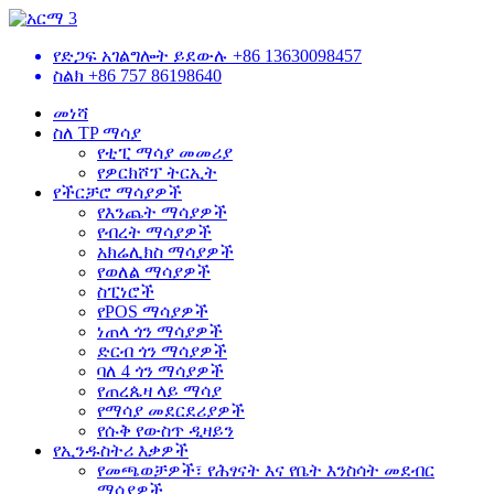
የድጋፍ አገልግሎት ይደውሉ
+86 13630098457
ስልክ
+86 757 86198640
መነሻ
ስለ TP ማሳያ
የቲፒ ማሳያ መመሪያ
የዎርክሾፕ ትርኢት
የችርቻሮ ማሳያዎች
የእንጨት ማሳያዎች
የብረት ማሳያዎች
አክሬሊክስ ማሳያዎች
የወለል ማሳያዎች
ስፒነሮች
የPOS ማሳያዎች
ነጠላ ጎን ማሳያዎች
ድርብ ጎን ማሳያዎች
ባለ 4 ጎን ማሳያዎች
የጠረጴዛ ላይ ማሳያ
የማሳያ መደርደሪያዎች
የሱቅ የውስጥ ዲዛይን
የኢንዱስትሪ እቃዎች
የመጫወቻዎች፣ የሕፃናት እና የቤት እንስሳት መደብር
ማሳያዎች