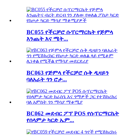
BC055 የችርቻሮ ሱፐርማርኬት የጅምላ
እንጨት እና ሜት...
BC063 የጅምላ የችርቻሮ ሱቅ ዲዛይን
ባለአራት ጎን ሮታ...
BC062 መደብር ፖፕ POS የሱፐርማርኬት
የሰላምታ ካርድ ኤም...