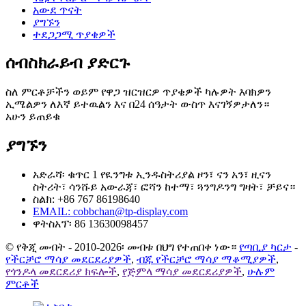
አውደ ጥናት
ያግኙን
ተደጋጋሚ ጥያቄዎች
ሰብስክራይብ ያድርጉ
ስለ ምርቶቻችን ወይም የዋጋ ዝርዝርዎ ጥያቄዎች ካሉዎት እባክዎን
ኢሜልዎን ለእኛ ይተዉልን እና በ24 ሰዓታት ውስጥ እናገኝዎታለን።
አሁን ይጠይቁ
ያግኙን
አድራሻ፡ ቁጥር 1 የዪንግቱ ኢንዱስትሪያል ዞን፣ ናን አን፣ ዚናን
ስትሪት፣ ሳንሹይ አውራጃ፣ ፎሻን ከተማ፣ ጓንግዶንግ ግዛት፣ ቻይና።
ስልክ: +86 767 86198640
EMAIL:
cobbchan@tp-display.com
ዋትስአፕ፡ 86 13630098457
© የቅጂ መብት - 2010-2026፡ መብቱ በህግ የተጠበቀ ነው።
የጣቢያ ካርታ
-
የችርቻሮ ማሳያ መደርደሪያዎች
,
ብጁ የችርቻሮ ማሳያ ማቆሚያዎች
,
የጎንዶላ መደርደሪያ ክፍሎች
,
የጅምላ ማሳያ መደርደሪያዎች
,
ሁሉም
ምርቶች