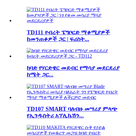
TD111 የብረት ፔግቦርድ ማቆሚያዎች
ከመንጠቆዎች ጋር | ፍሪስት...
ከባድ የሃርድዌር መደብር የማሳያ መደርደሪያ
ከሜት ጋር...
TD107 SMART ባለብዙ መሣሪያ ምላጭ
የኢንዱስትሪ አፕሊኬሽን...