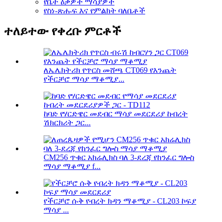
የቤት ዕቃዎች ማሳያዎች
የስነ-ጽሑፍ እና የምልክት ባለቤቶች
ተለይተው የቀረቡ ምርቶች
ለኤሌክትሪክ የጥርስ መሸጫ CT069 የእንጨት
የችርቻሮ ማሳያ ማቆሚያ...
ከባድ የሃርድዌር መደብር ማሳያ መደርደሪያ ከብረት
ሽክርክሪት ጋር...
CM256 ጥቁር አክሬሊክስ ባለ 3-ደረጃ የከንፈር ግሎስ
ማሳያ ማቆሚያ f...
የችርቻሮ ሱቅ የብረት ክዳን ማቆሚያ - CL203 ኮፍያ
ማሳያ ...