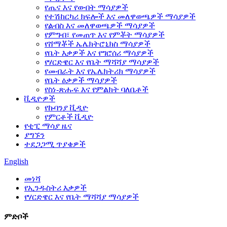
የጤና እና የውበት ማሳያዎች
የተሽከርካሪ ክፍሎች እና መለዋወጫዎች ማሳያዎች
የልብስ እና መለዋወጫዎች ማሳያዎች
የምግብ፣ የመጠጥ እና የምቾት ማሳያዎች
የሸማቾች ኤሌክትሮኒክስ ማሳያዎች
የቤት እቃዎች እና የግሮሰሪ ማሳያዎች
የሃርድዌር እና የቤት ማሻሻያ ማሳያዎች
የመብራት እና የኤሌክትሪክ ማሳያዎች
የቤት ዕቃዎች ማሳያዎች
የስነ-ጽሑፍ እና የምልክት ባለቤቶች
ቪዲዮዎች
የኩባንያ ቪዲዮ
የምርቶች ቪዲዮ
የቲፒ ማሳያ ዜና
ያግኙን
ተደጋጋሚ ጥያቄዎች
English
መነሻ
የኢንዱስትሪ እቃዎች
የሃርድዌር እና የቤት ማሻሻያ ማሳያዎች
ምድቦች