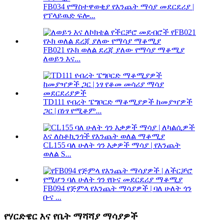
FB034 የማስተዋወቂያ የእንጨት ማሳያ መደርደሪያ |
የፕላይዉድ ፍሎ...
FB021 የኦክ ወለል ደረጃ ያለው የማሳያ ማቆሚያ
ለወይን እና...
TD111 የብረት ፔግቦርድ ማቆሚያዎች ከመያዣዎች
ጋር | በነፃ የሚቆም...
CL155 ባለ ሁለት ጎን እቃዎች ማሳያ | የእንጨት
ወለል S...
FB094 የጅምላ የእንጨት ማሳያዎች | ባለ ሁለት ጎን
ቡና ...
የሃርድዌር እና የቤት ማሻሻያ ማሳያዎች