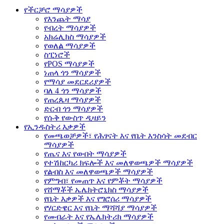
የችርቻሮ ማሳያዎች
የእንጨት ማሳያ
የብረት ማሳያዎች
አክሬሊክስ ማሳያዎች
የወለል ማሳያዎች
ስፒነሮች
የPOS ማሳያዎች
ነጠላ ጎን ማሳያዎች
የማሳያ መደርደሪያዎች
ባለ 4 ጎን ማሳያዎች
የጠረጴዛ ማሳያዎች
ድርብ ጎን ማሳያዎች
የሱቅ የውስጥ ዲዛይን
የኢንዱስትሪ እቃዎች
የመጫወቻዎች፣ የሕፃናት እና የቤት እንስሳት መደብር
ማሳያዎች
የጤና እና የውበት ማሳያዎች
የተሽከርካሪ ክፍሎች እና መለዋወጫዎች ማሳያዎች
የልብስ እና መለዋወጫዎች ማሳያዎች
የምግብ፣ የመጠጥ እና የምቾት ማሳያዎች
የሸማቾች ኤሌክትሮኒክስ ማሳያዎች
የቤት እቃዎች እና የግሮሰሪ ማሳያዎች
የሃርድዌር እና የቤት ማሻሻያ ማሳያዎች
የመብራት እና የኤሌክትሪክ ማሳያዎች