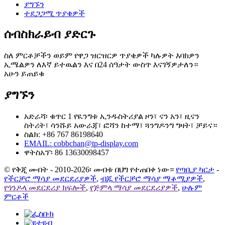
ያግኙን
ተደጋጋሚ ጥያቄዎች
ሰብስክራይብ ያድርጉ
ስለ ምርቶቻችን ወይም የዋጋ ዝርዝርዎ ጥያቄዎች ካሉዎት እባክዎን
ኢሜልዎን ለእኛ ይተዉልን እና በ24 ሰዓታት ውስጥ እናገኝዎታለን።
አሁን ይጠይቁ
ያግኙን
አድራሻ፡ ቁጥር 1 የዪንግቱ ኢንዱስትሪያል ዞን፣ ናን አን፣ ዚናን
ስትሪት፣ ሳንሹይ አውራጃ፣ ፎሻን ከተማ፣ ጓንግዶንግ ግዛት፣ ቻይና።
ስልክ: +86 767 86198640
EMAIL:
cobbchan@tp-display.com
ዋትስአፕ፡ 86 13630098457
© የቅጂ መብት - 2010-2026፡ መብቱ በህግ የተጠበቀ ነው።
የጣቢያ ካርታ
-
የችርቻሮ ማሳያ መደርደሪያዎች
,
ብጁ የችርቻሮ ማሳያ ማቆሚያዎች
,
የጎንዶላ መደርደሪያ ክፍሎች
,
የጅምላ ማሳያ መደርደሪያዎች
,
ሁሉም
ምርቶች