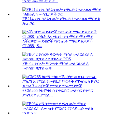
ማሳያ መደርደሪያዎች...
FB214 የቀርከሃ እንጨት የችርቻሮ የጠረጴዛ ማሳያ ከ
Acr ጋር...
ለችርቻሮ መደብሮች የእንጨት ማዞሪያ እቃዎች
CL088 | S...
FB042 የብረት ቅርጫት ማሳያ መደርደሪያ ለ
መክሰስ፣ ቺፕስ & #...
የ CM265 ኮስሞቲክስ የችርቻሮ መደብር የጥፍር
ፖላንድኛ ኢናሜል...