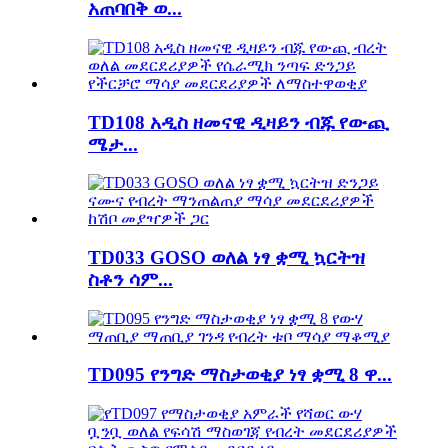
አጠባበቅ ወ...
TD108 አዲስ ዘመናዊ ዲዛይን ብጁ የውጪ
ሜታ...
TD033 GOSO ወለል ነፃ ቋሚ ኳርትዝ
ስቶን ሳም...
TD095 የንግድ ማስታወቂያ ነፃ ቋሚ 8 ዋ...