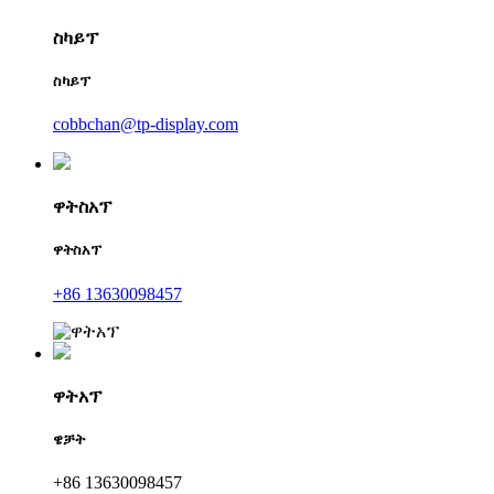
ስካይፕ
ስካይፕ
cobbchan@tp-display.com
ዋትስአፕ
ዋትስአፕ
+86 13630098457
ዋትአፕ
ዌቻት
+86 13630098457