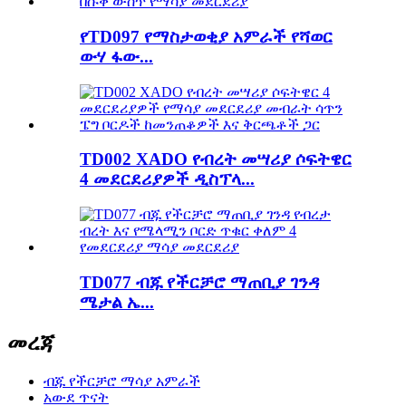
የTD097 የማስታወቂያ አምራች የሻወር
ውሃ ፋው...
TD002 XADO የብረት መሣሪያ ሶፍትዌር
4 መደርደሪያዎች ዲስፕላ...
TD077 ብጁ የችርቻሮ ማጠቢያ ገንዳ
ሜታል ኤ...
መረጃ
ብጁ የችርቻሮ ማሳያ አምራች
አውደ ጥናት