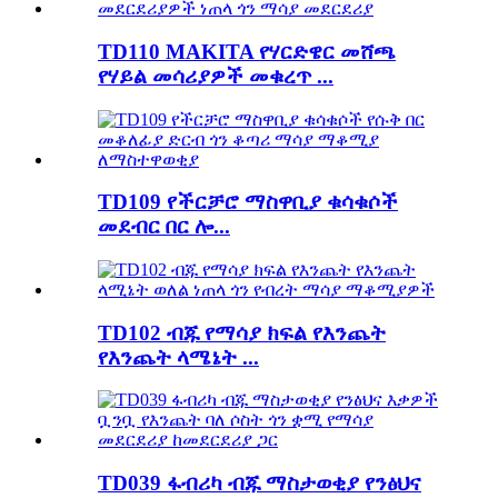
TD110 MAKITA የሃርድዌር መሸጫ
የሃይል መሳሪያዎች መቁረጥ ...
TD109 የችርቻሮ ማስዋቢያ ቁሳቁሶች
መደብር በር ሎ...
TD102 ብጁ የማሳያ ክፍል የእንጨት
የእንጨት ላሜኔት ...
TD039 ፋብሪካ ብጁ ማስታወቂያ የንፅህና