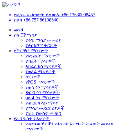
የድጋፍ አገልግሎት ይደውሉ
+86 13630098457
ስልክ
+86 757 86198640
መነሻ
ስለ TP ማሳያ
የቲፒ ማሳያ መመሪያ
የዎርክሾፕ ትርኢት
የችርቻሮ ማሳያዎች
የእንጨት ማሳያዎች
የብረት ማሳያዎች
አክሬሊክስ ማሳያዎች
የወለል ማሳያዎች
ስፒነሮች
የPOS ማሳያዎች
ነጠላ ጎን ማሳያዎች
ድርብ ጎን ማሳያዎች
ባለ 4 ጎን ማሳያዎች
የጠረጴዛ ላይ ማሳያ
የማሳያ መደርደሪያዎች
የሱቅ የውስጥ ዲዛይን
የኢንዱስትሪ እቃዎች
የመጫወቻዎች፣ የሕፃናት እና የቤት እንስሳት መደብር
ማሳያዎች