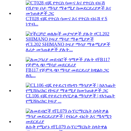
CT028 ብጁ የጥርስ ሳሙና እና የጥርስ ብሩሽ የ S
ነጥብ...
የCL202 SHIMANO ኮፍያ ማሳያ ማቆሚያዎች
ለሪታ መንጠቆዎች ያሉት...
FB117 የጅምላ ዳቦ ማሳያ መደርደሪያ ከዊልስ ጋር
ለቢ...
CL106 ብጁ የተደረገ የካፒታል ማሳያዎች | የእንጨት
የሚሽከረከር ኮፍያ ...
ለሱቅ የሚሆኑ የFL079 ሱፐርማርኬት ስላትዋል