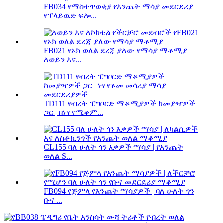
FB034 የማስተዋወቂያ የእንጨት ማሳያ መደርደሪያ |
የፕላይዉድ ፍሎ...
FB021 የኦክ ወለል ደረጃ ያለው የማሳያ ማቆሚያ
ለወይን እና...
TD111 የብረት ፔግቦርድ ማቆሚያዎች ከመያዣዎች
ጋር | በነፃ የሚቆም...
CL155 ባለ ሁለት ጎን እቃዎች ማሳያ | የእንጨት
ወለል S...
FB094 የጅምላ የእንጨት ማሳያዎች | ባለ ሁለት ጎን
ቡና ...