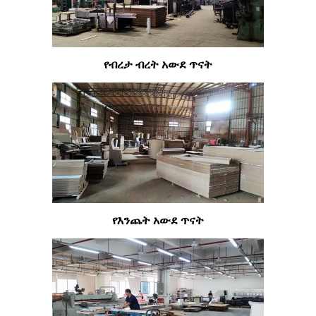
የብረታ ብረት አውደ ጥናት
የእንጨት አውደ ጥናት