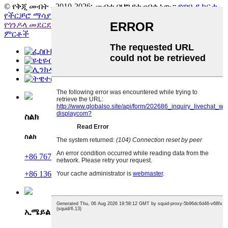
© የቅጂ መብት - 2010-2026፡ መብቱ በህግ የተጠበቀ ነው።
የጣቢያ ካርታ
-
የችርቻሮ ማሳያ መደርደሪያዎች
,
ብጁ የችርቻሮ ማሳያ ማቆሚያዎች
,
የጎንዶላ መደርደሪያ ክፍሎች
,
የጅምላ ማሳያ መደርደሪያዎች
,
ሁሉም
ምርቶች
ስልክ
ስልክ
+86 767 86198640
+86 13630098457
ኢሜይል