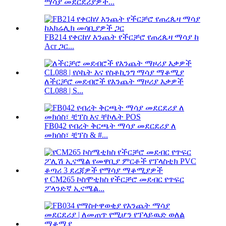
ማሳያ መደርደሪያዎች...
FB214 የቀርከሃ እንጨት የችርቻሮ የጠረጴዛ ማሳያ ከ
Acr ጋር...
ለችርቻሮ መደብሮች የእንጨት ማዞሪያ እቃዎች
CL088 | S...
FB042 የብረት ቅርጫት ማሳያ መደርደሪያ ለ
መክሰስ፣ ቺፕስ & #...
የ CM265 ኮስሞቲክስ የችርቻሮ መደብር የጥፍር
ፖላንድኛ ኢናሜል...