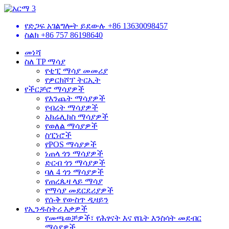
የድጋፍ አገልግሎት ይደውሉ
+86 13630098457
ስልክ
+86 757 86198640
መነሻ
ስለ TP ማሳያ
የቲፒ ማሳያ መመሪያ
የዎርክሾፕ ትርኢት
የችርቻሮ ማሳያዎች
የእንጨት ማሳያዎች
የብረት ማሳያዎች
አክሬሊክስ ማሳያዎች
የወለል ማሳያዎች
ስፒነሮች
የPOS ማሳያዎች
ነጠላ ጎን ማሳያዎች
ድርብ ጎን ማሳያዎች
ባለ 4 ጎን ማሳያዎች
የጠረጴዛ ላይ ማሳያ
የማሳያ መደርደሪያዎች
የሱቅ የውስጥ ዲዛይን
የኢንዱስትሪ እቃዎች
የመጫወቻዎች፣ የሕፃናት እና የቤት እንስሳት መደብር
ማሳያዎች