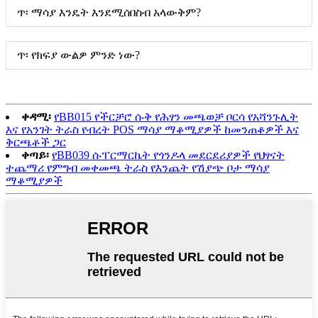
ጥ፡ ማሳያ እንዴት እንደሚሰበስብ አላውቅም?
ጥ፡ የክፍያ ውልዎ ምንድ ነው?
ቀዳሚ፡
የBB015 የችርቻሮ ሱቅ የሕፃን መጫወቻ ቦርሳ የአሻንጉሊት
እና የአንገት ትራስ የብረት POS ማሳያ ማቆሚያዎች ከመንጠቆዎች እና
ቅርጫቶች ጋር
ቀጣይ፡
የBB039 ሱፐርማርኬት የጎንዶላ መደርደሪያዎች የህፃናት
ተጨማሪ የምግብ መቀመጫ ትራስ የእንጨት የሽያጭ ቦታ ማሳያ
ማቆሚያዎች