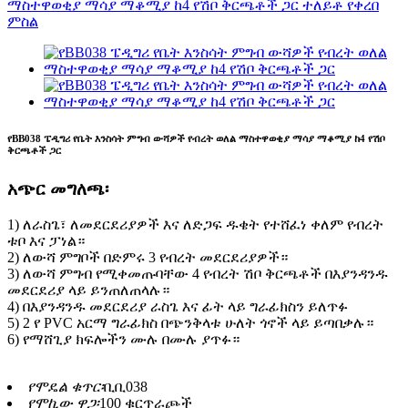
የBB038 ፔዲግሪ የቤት እንስሳት ምግብ ውሻዎች የብረት ወለል ማስተዋወቂያ ማሳያ ማቆሚያ ከ4 የሽቦ
ቅርጫቶች ጋር
አጭር መግለጫ፡
1) ለራስጌ፣ ለመደርደሪያዎች እና ለድጋፍ ዱቄት የተሸፈነ ቀለም የብረት
ቱቦ እና ፓነል።
2) ለውሻ ምግቦች በድምሩ 3 የብረት መደርደሪያዎች።
3) ለውሻ ምግብ የሚቀመጡባቸው 4 የብረት ሽቦ ቅርጫቶች በእያንዳንዱ
መደርደሪያ ላይ ይንጠለጠላሉ።
4) በእያንዳንዱ መደርደሪያ ራስጌ እና ፊት ላይ ግራፊክስን ይለጥፉ
5) 2 የ PVC አርማ ግራፊክስ በጭንቅላቱ ሁለት ጎኖች ላይ ይጣበቃሉ።
6) የማሸጊያ ክፍሎችን ሙሉ በሙሉ ያጥፉ።
የሞዴል ቁጥር፡
ቢቢ038
የሞኪው ዋጋ፡
100 ቁርጥራጮች