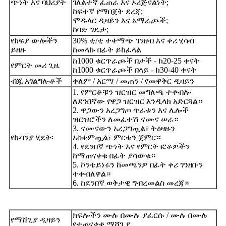
ጭነት እና ባህሪያት
ገለልተኛ ፈጠራ እና ኦሪጅናልነት;
ከፍተኛ የማበጀት ደረጃ;
ሞዱላር ዲዛይን እና አማራጮች;
ከባድ ግዴታ;
የክፍያ ውሎችን
30% ቲ/ቲ ተቀማጭ ገንዘብ እና ቀሪ ሂሳብ
ይዘዙ
ከመላኩ በፊት ይከፈላል
ከ1000 ቁርጥራጮች በታች - ከ20-25 ቀናት
የምርት መሪ ጊዜ
ከ1000 ቁርጥራጮች በላይ - ከ30-40 ቀናት
ብጁ አገልግሎቶች
ቀለም / አርማ / መጠን / የመዋቅር ዲዛይን
1. የምርቶቹን ዝርዝር መግለጫ ተቀብሎ
ለደንበኛው የዋጋ ዝርዝር እንዲላክ አድርጓል።
2. ዋጋውን አረጋግጦ ጥራቱን እና ሌሎች
ዝርዝሮችን ለመፈተሽ ናሙና ሠራ።
3. ናሙናውን አረጋግጧል፣ ትዕዛዙን
የኩባንያ ሂደት፡
አስቀምጧል፣ ምርቱን ጀምር።
4. የደንበኛ ጭነት እና የምርት ፎቶዎችን
ከማጠናቀቁ በፊት ያሳውቁ።
5. ኮንቴይነሩን ከመጫንዎ በፊት ቀሪ ገንዘቡን
ተቀብለዋል።
6. ከደንበኛ ወቅታዊ ግብረመልስ መረጃ።
ክፍሎችን ሙሉ በሙሉ ያፈርሱ / ሙሉ በሙሉ
የማሸጊያ ዲዛይን
የተጠናቀቀ ማሸጊያ