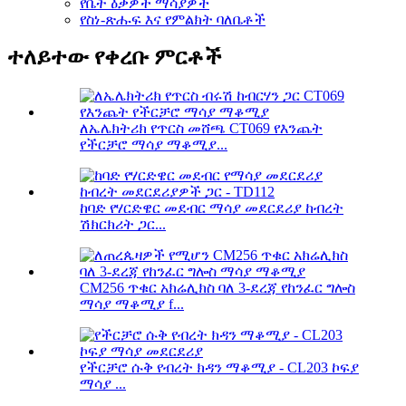
የቤት ዕቃዎች ማሳያዎች
የስነ-ጽሑፍ እና የምልክት ባለቤቶች
ተለይተው የቀረቡ ምርቶች
ለኤሌክትሪክ የጥርስ መሸጫ CT069 የእንጨት
የችርቻሮ ማሳያ ማቆሚያ...
ከባድ የሃርድዌር መደብር ማሳያ መደርደሪያ ከብረት
ሽክርክሪት ጋር...
CM256 ጥቁር አክሬሊክስ ባለ 3-ደረጃ የከንፈር ግሎስ
ማሳያ ማቆሚያ f...
የችርቻሮ ሱቅ የብረት ክዳን ማቆሚያ - CL203 ኮፍያ
ማሳያ ...