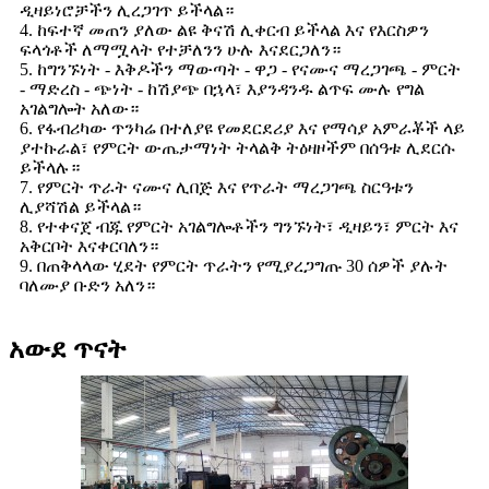
ዲዛይነሮቻችን ሊረጋገጥ ይችላል።
4. ከፍተኛ መጠን ያለው ልዩ ቅናሽ ሊቀርብ ይችላል እና የእርስዎን
ፍላጎቶች ለማሟላት የተቻለንን ሁሉ እናደርጋለን።
5. ከግንኙነት - እቅዶችን ማውጣት - ዋጋ - የናሙና ማረጋገጫ - ምርት
- ማድረስ - ጭነት - ከሽያጭ በኋላ፣ እያንዳንዱ ልጥፍ ሙሉ የግል
አገልግሎት አለው።
6. የፋብሪካው ጥንካሬ በተለያዩ የመደርደሪያ እና የማሳያ አምራቾች ላይ
ያተኩራል፣ የምርት ውጤታማነት ትላልቅ ትዕዛዞችም በሰዓቱ ሊደርሱ
ይችላሉ።
7. የምርት ጥራት ናሙና ሊበጅ እና የጥራት ማረጋገጫ ስርዓቱን
ሊያሻሽል ይችላል።
8. የተቀናጀ ብጁ የምርት አገልግሎቶችን ግንኙነት፣ ዲዛይን፣ ምርት እና
አቅርቦት እናቀርባለን።
9. በጠቅላላው ሂደት የምርት ጥራትን የሚያረጋግጡ 30 ሰዎች ያሉት
ባለሙያ ቡድን አለን።
አውደ ጥናት