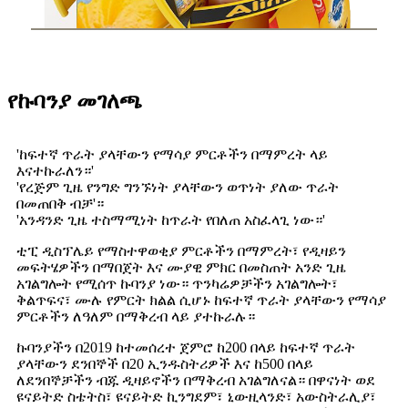
የኩባንያ መገለጫ
'ከፍተኛ ጥራት ያላቸውን የማሳያ ምርቶችን በማምረት ላይ
እናተኩራለን።'
'የረጅም ጊዜ የንግድ ግንኙነት ያላቸውን ወጥነት ያለው ጥራት
በመጠበቅ ብቻ'።
'አንዳንድ ጊዜ ተስማሚነት ከጥራት የበለጠ አስፈላጊ ነው።'
ቲፒ ዲስፕሌይ የማስተዋወቂያ ምርቶችን በማምረት፣ የዲዛይን
መፍትሄዎችን በማበጀት እና ሙያዊ ምክር በመስጠት አንድ ጊዜ
አገልግሎት የሚሰጥ ኩባንያ ነው። ጥንካሬዎቻችን አገልግሎት፣
ቅልጥፍና፣ ሙሉ የምርት ክልል ሲሆኑ ከፍተኛ ጥራት ያላቸውን የማሳያ
ምርቶችን ለዓለም በማቅረብ ላይ ያተኩራሉ።
ኩባንያችን በ2019 ከተመሰረተ ጀምሮ ከ200 በላይ ከፍተኛ ጥራት
ያላቸውን ደንበኞች በ20 ኢንዱስትሪዎች እና ከ500 በላይ
ለደንበኞቻችን ብጁ ዲዛይኖችን በማቅረብ አገልግለናል። በዋናነት ወደ
ዩናይትድ ስቴትስ፣ ዩናይትድ ኪንግደም፣ ኒውዚላንድ፣ አውስትራሊያ፣