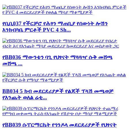
የቢቢ037 የችርቻሮ የሕፃን ማጠቢያ የሰውነት ሎሽን
እንክብካቤ ምርቶች PVC 4 Sh...
የBB036 ማውንቴን ባጊ የህፃናት ማጓጓዣ ሱቅ መሸጫ
መሸጫ ...
BB034 5 ክብ መደርደሪያዎች የልጆች ፕላሽ መጫወቻ
የእንጨት ወለል ሬቲ...
የBB039 ሱፐርማርኬት የጎንዶላ መደርደሪያዎች የህፃናት