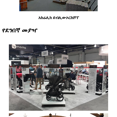
አክሬሊክ ደብሊው
ኦርክሾፕ
የደንበኛ መያዣ