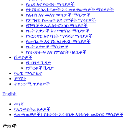
የጤና እና የውበት ማሳያዎች
የተሽከርካሪ ክፍሎች እና መለዋወጫዎች ማሳያዎች
የልብስ እና መለዋወጫዎች ማሳያዎች
የምግብ፣ የመጠጥ እና የምቾት ማሳያዎች
የሸማቾች ኤሌክትሮኒክስ ማሳያዎች
የቤት እቃዎች እና የግሮሰሪ ማሳያዎች
የሃርድዌር እና የቤት ማሻሻያ ማሳያዎች
የመብራት እና የኤሌክትሪክ ማሳያዎች
የቤት ዕቃዎች ማሳያዎች
የስነ-ጽሑፍ እና የምልክት ባለቤቶች
ቪዲዮዎች
የኩባንያ ቪዲዮ
የምርቶች ቪዲዮ
የቲፒ ማሳያ ዜና
ያግኙን
ተደጋጋሚ ጥያቄዎች
English
መነሻ
የኢንዱስትሪ እቃዎች
የመጫወቻዎች፣ የሕፃናት እና የቤት እንስሳት መደብር ማሳያዎች
ምድቦች