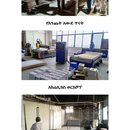
የእንጨት አውደ ጥናት
አክሬሊክስ ወርክሾፕ