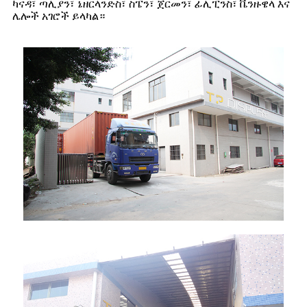
ካናዳ፣ ጣሊያን፣ ኔዘርላንድስ፣ ስፔን፣ ጀርመን፣ ፊሊፒንስ፣ ቬንዙዌላ እና
ሌሎች አገሮች ይላካል።