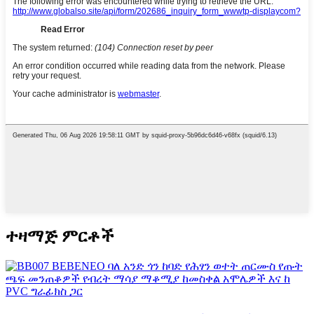
ተዛማጅ ምርቶች