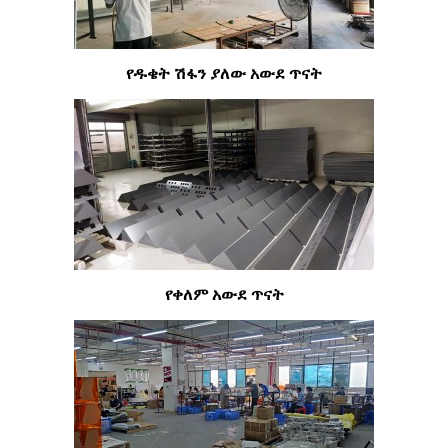
የዱቄት ሽፋን ያለው አውደ ጥናት
የቀለም አውደ ጥናት