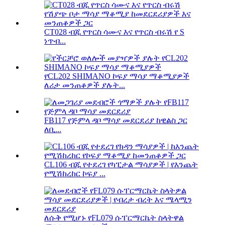
CT028 ብጁ የጥርስ ሳሙና እና የጥርስ ብሩሽ የ S
ነጥብ...
የCL202 SHIMANO ኮፍያ ማሳያ ማቆሚያዎች
ለሪታ መንጠቆዎች ያሉት...
FB117 የጅምላ ዳቦ ማሳያ መደርደሪያ ከዊልስ ጋር
ለቢ...
CL106 ብጁ የተደረገ የካፒታል ማሳያዎች | የእንጨት
የሚሽከረከር ኮፍያ ...
ለሱቅ የሚሆኑ የFL079 ሱፐርማርኬት ስላትዋል