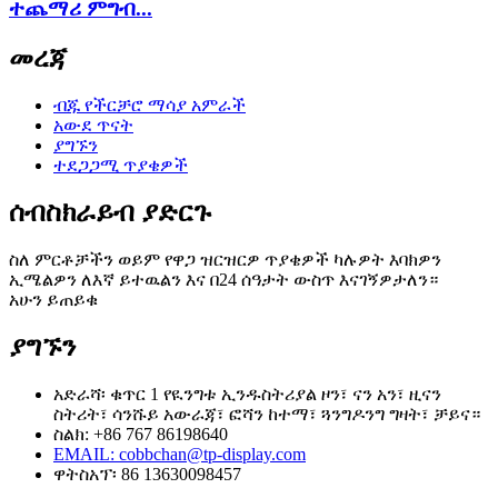
ተጨማሪ ምግብ...
መረጃ
ብጁ የችርቻሮ ማሳያ አምራች
አውደ ጥናት
ያግኙን
ተደጋጋሚ ጥያቄዎች
ሰብስክራይብ ያድርጉ
ስለ ምርቶቻችን ወይም የዋጋ ዝርዝርዎ ጥያቄዎች ካሉዎት እባክዎን
ኢሜልዎን ለእኛ ይተዉልን እና በ24 ሰዓታት ውስጥ እናገኝዎታለን።
አሁን ይጠይቁ
ያግኙን
አድራሻ፡ ቁጥር 1 የዪንግቱ ኢንዱስትሪያል ዞን፣ ናን አን፣ ዚናን
ስትሪት፣ ሳንሹይ አውራጃ፣ ፎሻን ከተማ፣ ጓንግዶንግ ግዛት፣ ቻይና።
ስልክ: +86 767 86198640
EMAIL:
cobbchan@tp-display.com
ዋትስአፕ፡ 86 13630098457