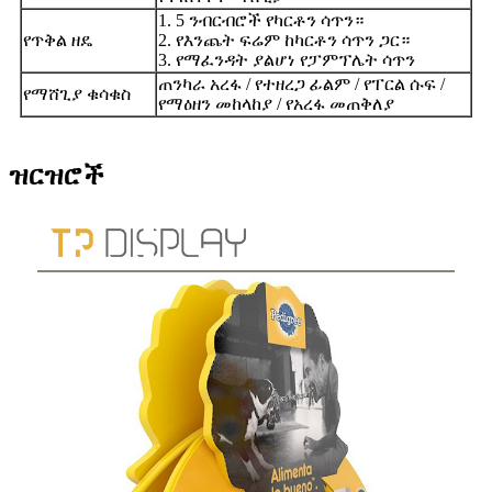
1. 5 ንብርብሮች የካርቶን ሳጥን።
የጥቅል ዘዴ
2. የእንጨት ፍሬም ከካርቶን ሳጥን ጋር።
3. የማፈንዳት ያልሆነ የፓምፕሌት ሳጥን
ጠንካራ አረፋ / የተዘረጋ ፊልም / የፐርል ሱፍ /
የማሸጊያ ቁሳቁስ
የማዕዘን መከላከያ / የአረፋ መጠቅለያ
ዝርዝሮች