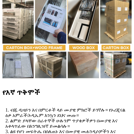
የእኛ ጥቅሞች
1. ብጁ ዲዛይን እና በምርቶች ላይ ሙያዊ ምክሮች ይገኛሉ። የኦሪጂናል
ዕቃ አምራች/ኦዲኤም እንኳን ደህና መጡ።
2. ልምድ ያላቸው ሰራተኞች ሁሉንም ጥያቄዎችዎን በሙያዊ እና
አቀላጥፈው በእንግሊዝኛ ይመልሳሉ።
3. ልዩ የሆነ መፍትሔ በሰለጠኑ እና በሙያዊ መሐንዲሶቻችን እና