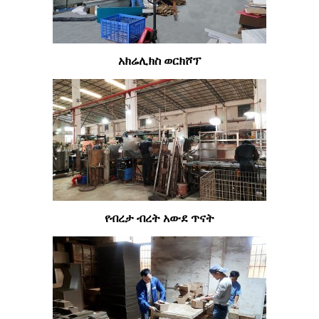
አክሬሊክስ ወርክሾፕ
የብረታ ብረት አውደ ጥናት