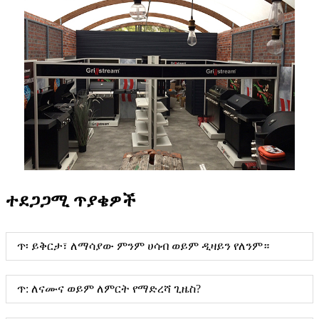
ተደጋጋሚ ጥያቄዎች
ጥ፡ ይቅርታ፣ ለማሳያው ምንም ሀሳብ ወይም ዲዛይን የለንም።
ጥ: ለናሙና ወይም ለምርት የማድረሻ ጊዜስ?