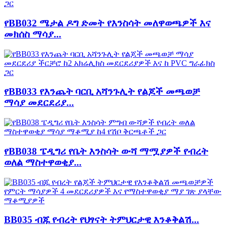
የBB032 ሜታል ዶግ ድመት የእንስሳት መለዋወጫዎች እና
መክሰስ ማሳያ...
የBB033 የእንጨት ባርቢ አሻንጉሊት የልጆች መጫወቻ
ማሳያ መደርደሪያ...
የBB038 ፔዲግሪ የቤት እንስሳት ውሻ ማሟያዎች የብረት
ወለል ማስተዋወቂያ...
BB035 ብጁ የብረት የህፃናት ትምህርታዊ እንቆቅልሽ...