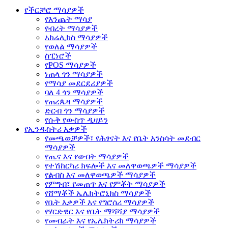
የችርቻሮ ማሳያዎች
የእንጨት ማሳያ
የብረት ማሳያዎች
አክሬሊክስ ማሳያዎች
የወለል ማሳያዎች
ስፒነሮች
የPOS ማሳያዎች
ነጠላ ጎን ማሳያዎች
የማሳያ መደርደሪያዎች
ባለ 4 ጎን ማሳያዎች
የጠረጴዛ ማሳያዎች
ድርብ ጎን ማሳያዎች
የሱቅ የውስጥ ዲዛይን
የኢንዱስትሪ እቃዎች
የመጫወቻዎች፣ የሕፃናት እና የቤት እንስሳት መደብር
ማሳያዎች
የጤና እና የውበት ማሳያዎች
የተሽከርካሪ ክፍሎች እና መለዋወጫዎች ማሳያዎች
የልብስ እና መለዋወጫዎች ማሳያዎች
የምግብ፣ የመጠጥ እና የምቾት ማሳያዎች
የሸማቾች ኤሌክትሮኒክስ ማሳያዎች
የቤት እቃዎች እና የግሮሰሪ ማሳያዎች
የሃርድዌር እና የቤት ማሻሻያ ማሳያዎች
የመብራት እና የኤሌክትሪክ ማሳያዎች