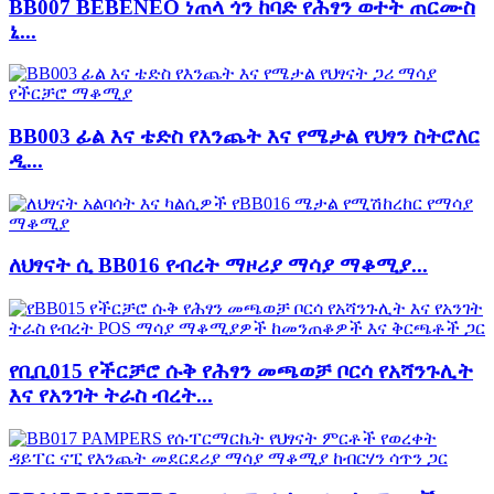
BB007 BEBENEO ነጠላ ጎን ከባድ የሕፃን ወተት ጠርሙስ
ኒ...
BB003 ፊል እና ቴድስ የእንጨት እና የሜታል የህፃን ስትሮለር
ዲ...
ለህፃናት ሲ BB016 የብረት ማዞሪያ ማሳያ ማቆሚያ...
የቢቢ015 የችርቻሮ ሱቅ የሕፃን መጫወቻ ቦርሳ የአሻንጉሊት
እና የአንገት ትራስ ብረት...