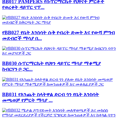
BB017 PAMPERS የሱፐርማርኬት የህፃናት ምርቶች
የወረቀት ዳይፐር ናፕ...
የBB027 የቤት እንስሳት ሱቅ የብረት ድመት እና የውሻ ምግብ
መደብሮች ማሳያ በ...
BB030 ሱፐርማርኬት የህፃን ዳይፐር ማሳያ ማቆሚያ
ከብርሃን ቦ ጋር...
BB031 የእንጨት ስላትዋል ድርብ ጎን የቤት እንስሳት
መጫወቻ የምርት ማሳያ ...