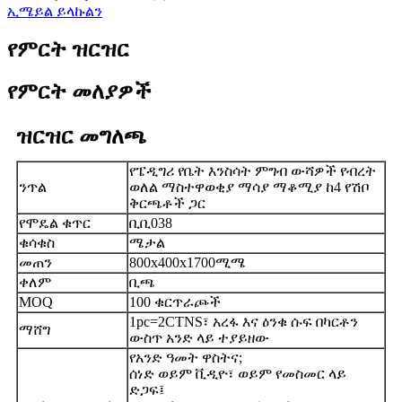
ኢሜይል ይላኩልን
የምርት ዝርዝር
የምርት መለያዎች
ዝርዝር መግለጫ
የፔዲግሪ የቤት እንስሳት ምግብ ውሻዎች የብረት
ንጥል
ወለል ማስተዋወቂያ ማሳያ ማቆሚያ ከ4 የሽቦ
ቅርጫቶች ጋር
የሞዴል ቁጥር
ቢቢ038
ቁሳቁስ
ሜታል
መጠን
800x400x1700ሚሜ
ቀለም
ቢጫ
MOQ
100 ቁርጥራጮች
1pc=2CTNS፣ አረፋ እና ዕንቁ ሱፍ በካርቶን
ማሸግ
ውስጥ አንድ ላይ ተያይዘው
የአንድ ዓመት ዋስትና;
ሰነድ ወይም ቪዲዮ፣ ወይም የመስመር ላይ
ድጋፍ፤