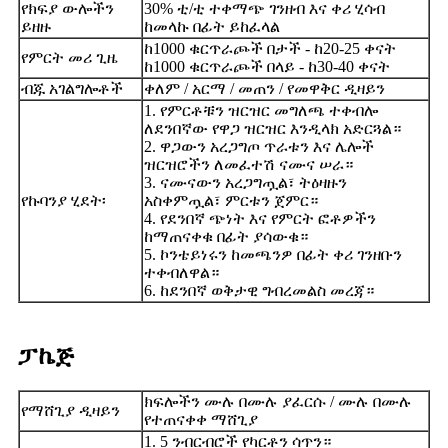
የክፍያ ውሎችን
30% ቲ/ቲ ተቀማጭ ገንዘብ እና ቀሪ ሂሳብ
ይዘዙ
ከመላኩ በፊት ይከፈላል
ከ1000 ቁርጥራጮች በታች - ከ20-25 ቀናት
የምርት መሪ ጊዜ
ከ1000 ቁርጥራጮች በላይ - ከ30-40 ቀናት
ብጁ አገልግሎቶች
ቀለም / አርማ / መጠን / የመዋቅር ዲዛይን
1. የምርቶቹን ዝርዝር መግለጫ ተቀብሎ
ለደንበኛው የዋጋ ዝርዝር እንዲላክ አድርጓል።
2. ዋጋውን አረጋግጦ ጥራቱን እና ሌሎች
ዝርዝሮችን ለመፈተሽ ናሙና ሠራ።
3. ናሙናውን አረጋግጧል፣ ትዕዛዙን
የኩባንያ ሂደት፡
አስቀምጧል፣ ምርቱን ጀምር።
4. የደንበኛ ጭነት እና የምርት ፎቶዎችን
ከማጠናቀቁ በፊት ያሳውቁ።
5. ኮንቴይነሩን ከመጫንዎ በፊት ቀሪ ገንዘቡን
ተቀብለዋል።
6. ከደንበኛ ወቅታዊ ግብረመልስ መረጃ።
ፓኬጅ
ክፍሎችን ሙሉ በሙሉ ያፈርሱ / ሙሉ በሙሉ
የማሸጊያ ዲዛይን
የተጠናቀቀ ማሸጊያ
1. 5 ንብርብሮች የካርቶን ሳጥን።