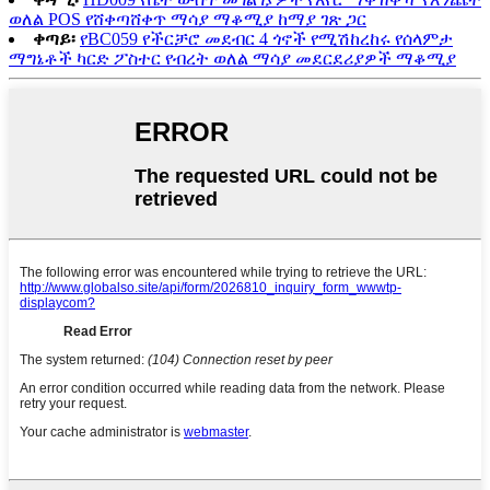
ወለል POS የሸቀጣሸቀጥ ማሳያ ማቆሚያ ከማያ ገጽ ጋር
ቀጣይ፡
የBC059 የችርቻሮ መደብር 4 ጎኖች የሚሽከረከሩ የሰላምታ
ማግኔቶች ካርድ ፖስተር የብረት ወለል ማሳያ መደርደሪያዎች ማቆሚያ