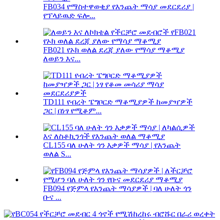
FB034 የማስተዋወቂያ የእንጨት ማሳያ መደርደሪያ |
የፕላይዉድ ፍሎ...
FB021 የኦክ ወለል ደረጃ ያለው የማሳያ ማቆሚያ
ለወይን እና...
TD111 የብረት ፔግቦርድ ማቆሚያዎች ከመያዣዎች
ጋር | በነፃ የሚቆም...
CL155 ባለ ሁለት ጎን እቃዎች ማሳያ | የእንጨት
ወለል S...
FB094 የጅምላ የእንጨት ማሳያዎች | ባለ ሁለት ጎን
ቡና ...