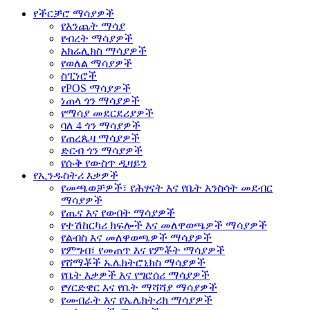
የችርቻሮ ማሳያዎች
የእንጨት ማሳያ
የብረት ማሳያዎች
አክሬሊክስ ማሳያዎች
የወለል ማሳያዎች
ስፒነሮች
የPOS ማሳያዎች
ነጠላ ጎን ማሳያዎች
የማሳያ መደርደሪያዎች
ባለ 4 ጎን ማሳያዎች
የጠረጴዛ ማሳያዎች
ድርብ ጎን ማሳያዎች
የሱቅ የውስጥ ዲዛይን
የኢንዱስትሪ እቃዎች
የመጫወቻዎች፣ የሕፃናት እና የቤት እንስሳት መደብር
ማሳያዎች
የጤና እና የውበት ማሳያዎች
የተሽከርካሪ ክፍሎች እና መለዋወጫዎች ማሳያዎች
የልብስ እና መለዋወጫዎች ማሳያዎች
የምግብ፣ የመጠጥ እና የምቾት ማሳያዎች
የሸማቾች ኤሌክትሮኒክስ ማሳያዎች
የቤት እቃዎች እና የግሮሰሪ ማሳያዎች
የሃርድዌር እና የቤት ማሻሻያ ማሳያዎች
የመብራት እና የኤሌክትሪክ ማሳያዎች