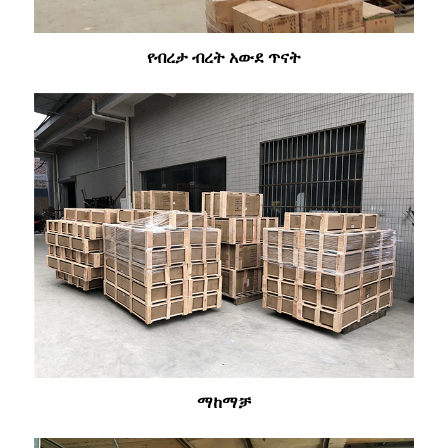
የብረታ ብረት አውደ ጥናት
ማከማቻ