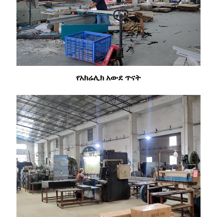
የአክሬሊክ አውደ ጥናት