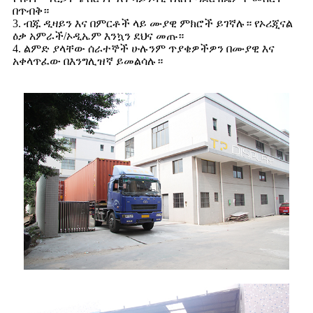
በጥብቅ።
3. ብጁ ዲዛይን እና በምርቶች ላይ ሙያዊ ምክሮች ይገኛሉ። የኦሪጂናል
ዕቃ አምራች/ኦዲኤም እንኳን ደህና መጡ።
4. ልምድ ያላቸው ሰራተኞች ሁሉንም ጥያቄዎችዎን በሙያዊ እና
አቀላጥፈው በእንግሊዝኛ ይመልሳሉ።