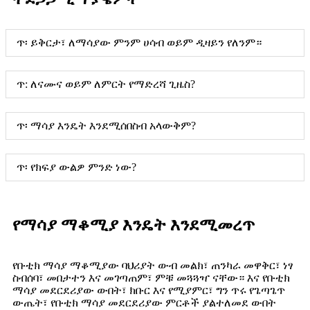
ጥ፡ ይቅርታ፣ ለማሳያው ምንም ሀሳብ ወይም ዲዛይን የለንም።
ጥ: ለናሙና ወይም ለምርት የማድረሻ ጊዜስ?
ጥ፡ ማሳያ እንዴት እንደሚሰበስብ አላውቅም?
ጥ፡ የክፍያ ውልዎ ምንድ ነው?
የማሳያ ማቆሚያ እንዴት እንደሚመረጥ
የቡቲክ ማሳያ ማቆሚያው ባህሪያት ውብ መልክ፣ ጠንካራ መዋቅር፣ ነፃ
ስብሰባ፣ መበታተን እና መገጣጠም፣ ምቹ መጓጓዣ ናቸው። እና የቡቲክ
ማሳያ መደርደሪያው ውበት፣ ክቡር እና የሚያምር፣ ግን ጥሩ የጌጣጌጥ
ውጤት፣ የቡቲክ ማሳያ መደርደሪያው ምርቶች ያልተለመደ ውበት