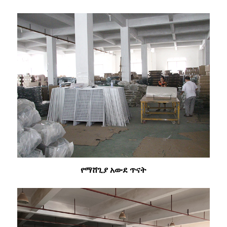
የማሸጊያ አውደ ጥናት