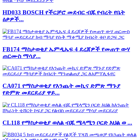
HD033 BOSCH የችርቻሮ መደብር ብጁ የብረት የቤት
ዕቃዎች...
FB174 ማስታወቂያ ኤምዲኤፍ 4 ደረጃዎች የመጠጥ ውሃ
ጠርሙስ ማሳያ...
CA071 የማስታወቂያ የእንጨት መኪና ድምጽ ማጉያ
የድምጽ መደርደሪያ ዋይ...
CL118 የማስታወቂያ ወለል ብጁ ሜላሚን ቦርድ እህል ወ ...