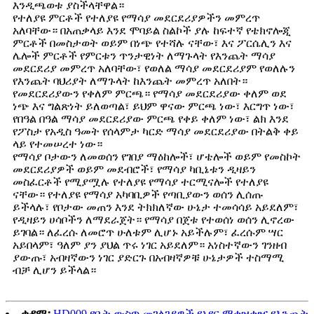
እንዲጫወቱ ያስችላቸዋል።
የተለያዩ ምርቶች የተለያዩ የማሳያ መደርደሪያዎችን መምረጥ
አለባቸው። በአጠቃላይ እንደ ሞባይል ስልኮች ያሉ ከፍተኛ የቴክኖሎጂ
ምርቶች በመስታወት ወይም በነጭ የተሻሉ ናቸው፣ እና ፖርሴሊን እና
ሌሎች ምርቶች የምርቱን ጥንታዊነት ለማጉላት የእንጨት ማሳያ
መደርደሪያ መምረጥ አለባቸው፣ የወለል ማሳያ መደርደሪያም የወለሉን
የእንጨት ባህሪያት ለማጉላት ከእንጨት መምረጥ አለበት።
የመደርደሪያውን የቀለም ምርጫ። የማሳያ መደርደሪያው ቀለም ወደ
ነጭ እና ግልጽነት ይለወጣል፣ ይህም ዋናው ምርጫ ነው፣ እርግጥ ነው፣
የበዓል በዓል ማሳያ መደርደሪያው ምርጫ የቀይ ቀለም ነው፣ ልክ እንደ
የፖስታ የአዲስ ዓመት የሰላምታ ካርድ ማሳያ መደርደሪያው በትልቅ ቀይ
ላይ የተመሠረተ ነው።
የማሳያ ቦታውን ለመወሰን የገበያ ማዕከሎች፣ ሆቴሎች ወይም የመስኮት
መደርደሪያዎች ወይም መደብሮች፣ የማሳያ ካቢኔቱን ዲዛይን
መስፈርቶች የሚያሟሉ የተለያዩ የማሳያ ተርሚናሎች የተለያዩ
ናቸው። የተለያዩ የማሳያ አካባቢዎች የጣቢያውን ወሰን ሊሰጡ
ይችላሉ፣ የቦታው መጠን እንደ ትክክለኛው ሁኔታ ተመሳሳይ አይደለም፣
የዲዛይን ሀሳቦችን ለማደራጀት። የማሳያ በጀቱ የተወሰነ ወሰን ሊኖረው
ይገባል። ለፈረሱ ለመሮጥ ሁለቱም ሊሆኑ አይችሉም፣ ፈረሱም ሣር
አይበላም፣ ዓለም ያን ያህል ጥሩ ነገር አይደለም። አነስተኛውን ገንዘብ
ያውጡ፣ አብዛኛውን ነገር ያድርጉ በአብዛኛዎቹ ሁኔታዎች ተስማሚ
ብቻ ሊሆን ይችላል።
ቀዳሚ፡
HD009 የቤት ውስጥ መገልገያዎች የአየር ማቀዝቀዣ የእንጨት