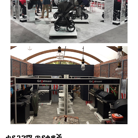
ተደጋጋሚ ጥያቄዎች