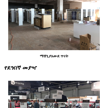
ማሸጊያ
አውደ ጥናት
የደንበኛ መያዣ