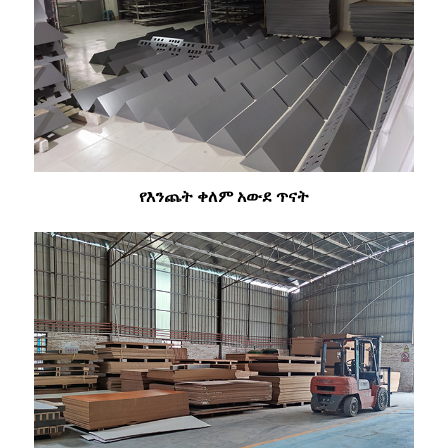
የእንጨት ቀለም አውደ ጥናት