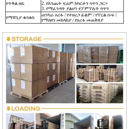
የጥቅል ዘዴ
2. የእንጨት ፍሬም ከካርቶን ሳጥን ጋር።
3. የማፈንዳት ያልሆነ የፓምፕሌት ሳጥን
ጠንካራ አረፋ / የተዘረጋ ፊልም / የፐርል ሱፍ /
የማሸጊያ ቁሳቁስ
የማዕዘን መከላከያ / የአረፋ መጠቅለያ