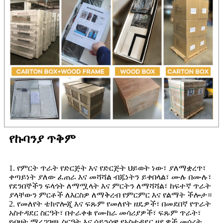
የኩባንያ ጥቅም
1. የምርት ጥራት የድርጅት እና የድርጅት ህይወት ነው፣ ያለማቋረጥ፣
ቀጣይነት ያለው ፈጠራ እና መሻሻል ብጁነትን ይቀበላል፣ ሙሉ በሙሉ፣
የደንበኞችን ፍላጎት ለማሟላት እና ምርትን ለማሻሻል፣ ከፍተኛ ጥራት
ያላቸውን ምርቶች ለእርስዎ ለማቅረብ የምርምር እና የልማት ችሎታ።
2. የመለየት ቴክኖሎጂ እና ፍጹም የመለየት ዘዴዎች፣ በመደበኛ የጥራት
አስተዳደር ስርዓት፣ በተራቀቁ የሙከራ መሳሪያዎች፣ ፍጹም ጥራት፣
የብዛት ማረጋገጫ ስርዓት እና ሳይንሳዊ የአስተዳደር ዘዴዎች መሰረት