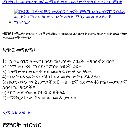
የBC054 የችርቻሮ መደብር 4 ጎኖች የሚሽከረከሩ ብሮሹር በራሪ ወረቀት ፖስተር ካርድ የብረት ወለል ማሳያ
መደርደሪያዎች ማቆሚያ
አጭር መግለጫ፡
1) የሎጎ ራስጌን ለመያዝ ከላይ ሽቦ ያለው የብረት መካከለኛ ምሰሶ።
2) የጎማ መሠረት ማያያዣ ምሰሶ ከዊንች ጋር።
3) 5 ጎማዎች በመሠረት ላይ መቆለፊያዎች አሏቸው።
4) የብረት ባለአራት ጎን የሽቦ ካርድ መያዣዎች በፖል ላይ።
5) በእያንዳንዱ ጎን 2 አምዶች x 6 መስመሮች በድምሩ 48 የሽቦ መያዣዎች
ለሰላምታ ካርዶች።
6) የሽቦ መያዣው ሊሽከረከር ይችላል።
7) የማሸጊያ ክፍሎችን ሙሉ በሙሉ ያጥፉ።
ኢሜይል ይላኩልን
የምርት ዝርዝር