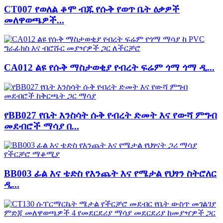
CT007 የወለል ቆሞ ብጁ የሱቅ የወጥ ቤት ዕቃዎች
መለዋወጫዎች...
CA012 ልዩ የሱቅ ማስታወቂያ የብረት ፍሬም ጎማ ጎማ ዲ...
የBB027 የቤት እንስሳት ሱቅ የብረት ድመት እና የውሻ ምግብ
መደብሮች ማሳያ በ...
BB003 ፊል እና ቴድስ የእንጨት እና የሜታል የህፃን ስትሮለር
ዲ...