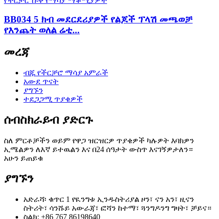
BB034 5 ክብ መደርደሪያዎች የልጆች ፕላሽ መጫወቻ
የእንጨት ወለል ሬቲ...
መረጃ
ብጁ የችርቻሮ ማሳያ አምራች
አውደ ጥናት
ያግኙን
ተደጋጋሚ ጥያቄዎች
ሰብስክራይብ ያድርጉ
ስለ ምርቶቻችን ወይም የዋጋ ዝርዝርዎ ጥያቄዎች ካሉዎት እባክዎን
ኢሜልዎን ለእኛ ይተዉልን እና በ24 ሰዓታት ውስጥ እናገኝዎታለን።
አሁን ይጠይቁ
ያግኙን
አድራሻ፡ ቁጥር 1 የዪንግቱ ኢንዱስትሪያል ዞን፣ ናን አን፣ ዚናን
ስትሪት፣ ሳንሹይ አውራጃ፣ ፎሻን ከተማ፣ ጓንግዶንግ ግዛት፣ ቻይና።
ስልክ: +86 767 86198640