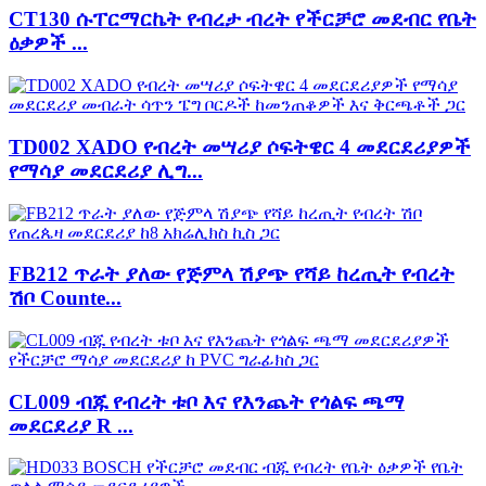
CT130 ሱፐርማርኬት የብረታ ብረት የችርቻሮ መደብር የቤት
ዕቃዎች ...
TD002 XADO የብረት መሣሪያ ሶፍትዌር 4 መደርደሪያዎች
የማሳያ መደርደሪያ ሊግ...
FB212 ጥራት ያለው የጅምላ ሽያጭ የሻይ ከረጢት የብረት
ሽቦ Counte...
CL009 ብጁ የብረት ቱቦ እና የእንጨት የጎልፍ ጫማ
መደርደሪያ R ...