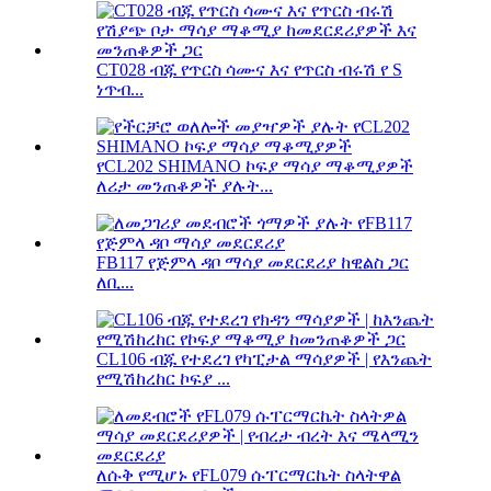
CT028 ብጁ የጥርስ ሳሙና እና የጥርስ ብሩሽ የ S
ነጥብ...
የCL202 SHIMANO ኮፍያ ማሳያ ማቆሚያዎች
ለሪታ መንጠቆዎች ያሉት...
FB117 የጅምላ ዳቦ ማሳያ መደርደሪያ ከዊልስ ጋር
ለቢ...
CL106 ብጁ የተደረገ የካፒታል ማሳያዎች | የእንጨት
የሚሽከረከር ኮፍያ ...
ለሱቅ የሚሆኑ የFL079 ሱፐርማርኬት ስላትዋል