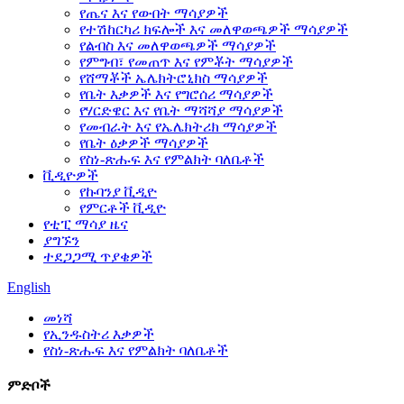
የጤና እና የውበት ማሳያዎች
የተሽከርካሪ ክፍሎች እና መለዋወጫዎች ማሳያዎች
የልብስ እና መለዋወጫዎች ማሳያዎች
የምግብ፣ የመጠጥ እና የምቾት ማሳያዎች
የሸማቾች ኤሌክትሮኒክስ ማሳያዎች
የቤት እቃዎች እና የግሮሰሪ ማሳያዎች
የሃርድዌር እና የቤት ማሻሻያ ማሳያዎች
የመብራት እና የኤሌክትሪክ ማሳያዎች
የቤት ዕቃዎች ማሳያዎች
የስነ-ጽሑፍ እና የምልክት ባለቤቶች
ቪዲዮዎች
የኩባንያ ቪዲዮ
የምርቶች ቪዲዮ
የቲፒ ማሳያ ዜና
ያግኙን
ተደጋጋሚ ጥያቄዎች
English
መነሻ
የኢንዱስትሪ እቃዎች
የስነ-ጽሑፍ እና የምልክት ባለቤቶች
ምድቦች