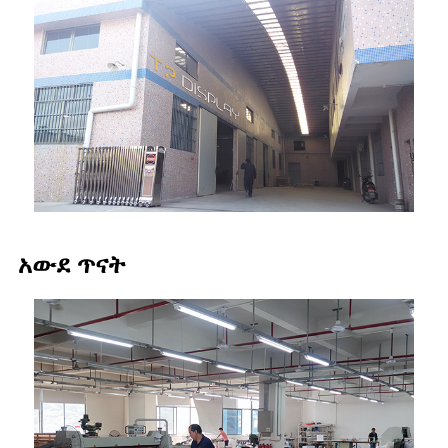
አውደ ጥናት