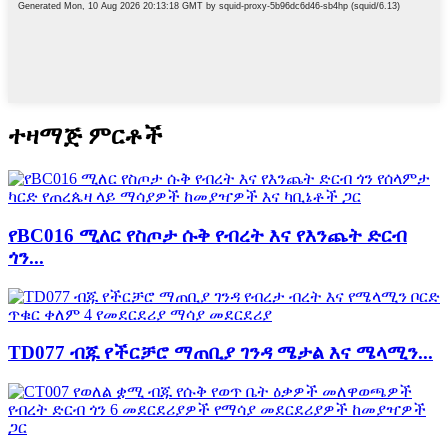
ተዛማጅ ምርቶች
የBC016 ሚለር የስጦታ ሱቅ የብረት እና የእንጨት ድርብ
ጎን...
TD077 ብጁ የችርቻሮ ማጠቢያ ገንዳ ሜታል እና ሜላሚን...