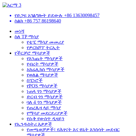
የድጋፍ አገልግሎት ይደውሉ
+86 13630098457
ስልክ
+86 757 86198640
መነሻ
ስለ TP ማሳያ
የቲፒ ማሳያ መመሪያ
የዎርክሾፕ ትርኢት
የችርቻሮ ማሳያዎች
የእንጨት ማሳያዎች
የብረት ማሳያዎች
አክሬሊክስ ማሳያዎች
የወለል ማሳያዎች
ስፒነሮች
የPOS ማሳያዎች
ነጠላ ጎን ማሳያዎች
ድርብ ጎን ማሳያዎች
ባለ 4 ጎን ማሳያዎች
የጠረጴዛ ላይ ማሳያ
የማሳያ መደርደሪያዎች
የሱቅ የውስጥ ዲዛይን
የኢንዱስትሪ እቃዎች
የመጫወቻዎች፣ የሕፃናት እና የቤት እንስሳት መደብር
ማሳያዎች