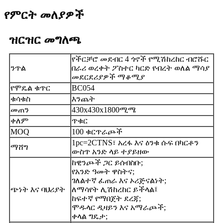
የምርት መለያዎች
ዝርዝር መግለጫ
የችርቻሮ መደብር 4 ጎኖች የሚሽከረከር ብሮሹር
ንጥል
በራሪ ወረቀት ፖስተር ካርድ የብረት ወለል ማሳያ
መደርደሪያዎች ማቆሚያ
የሞዴል ቁጥር
BC054
ቁሳቁስ
እንጨት
መጠን
430x430x1800ሚሜ
ቀለም
ጥቁር
MOQ
100 ቁርጥራጮች
1pc=2CTNS፣ አረፋ እና ዕንቁ ሱፍ በካርቶን
ማሸግ
ውስጥ አንድ ላይ ተያይዘው
ከዊንጮች ጋር ይሰብስቡ;
የአንድ ዓመት ዋስትና;
ገለልተኛ ፈጠራ እና ኦሪጅናልነት;
ጭነት እና ባህሪያት
ለማሳየት ሊሽከረከር ይችላል፤
ከፍተኛ የማበጀት ደረጃ;
ሞዱላር ዲዛይን እና አማራጮች;
ቀላል ግዴታ;