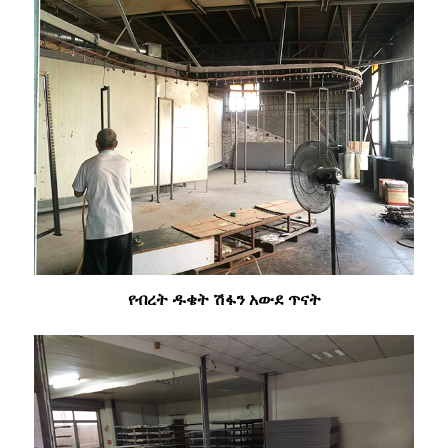
የብረት ዱቄት ሽፋን አውደ ጥናት