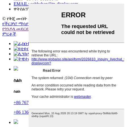
EMAIL:
cobbchan@tp-display.com
ዋትስአፕ፡ 86 13630098457
© የቅጂ መብት - 2010-2026፡ መብቱ በህግ የተጠበቀ ነው።
የጣቢያ ካርታ
-
የችርቻሮ ማሳያ መደርደሪያዎች
,
ብጁ የችርቻሮ ማሳያ ማቆሚያዎች
,
የጎንዶላ መደርደሪያ ክፍሎች
,
የጅምላ ማሳያ መደርደሪያዎች
,
ሁሉም
ምርቶች
ስልክ
ስልክ
+86 767 86198640
+86 13630098457