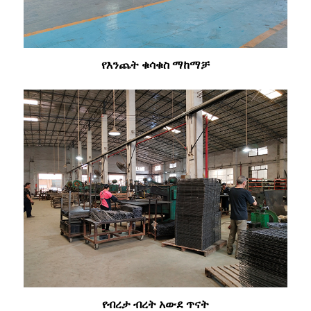
የእንጨት ቁሳቁስ ማከማቻ
የብረታ ብረት አውደ ጥናት