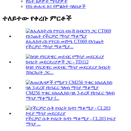
የቤት ዕቃዎች ማሳያዎች
የስነ-ጽሑፍ እና የምልክት ባለቤቶች
ተለይተው የቀረቡ ምርቶች
ለኤሌክትሪክ የጥርስ መሸጫ CT069 የእንጨት
የችርቻሮ ማሳያ ማቆሚያ...
ከባድ የሃርድዌር መደብር ማሳያ መደርደሪያ ከብረት
ሽክርክሪት ጋር...
CM256 ጥቁር አክሬሊክስ ባለ 3-ደረጃ የከንፈር ግሎስ
ማሳያ ማቆሚያ f...
የችርቻሮ ሱቅ የብረት ክዳን ማቆሚያ - CL203 ኮፍያ
ማሳያ ...