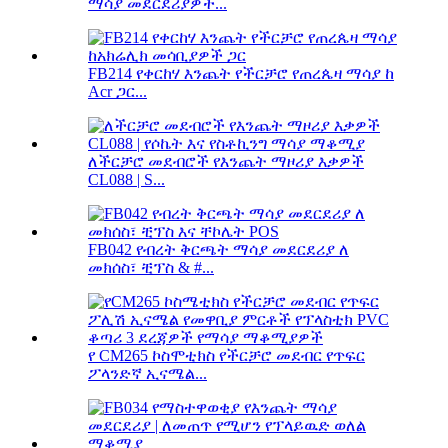
ማሳያ መደርደሪያዎች...
FB214 የቀርከሃ እንጨት የችርቻሮ የጠረጴዛ ማሳያ ከ
Acr ጋር...
ለችርቻሮ መደብሮች የእንጨት ማዞሪያ እቃዎች
CL088 | S...
FB042 የብረት ቅርጫት ማሳያ መደርደሪያ ለ
መክሰስ፣ ቺፕስ & #...
የ CM265 ኮስሞቲክስ የችርቻሮ መደብር የጥፍር
ፖላንድኛ ኢናሜል...