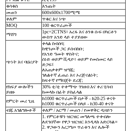
ቁሳቁስ
እንጨት
መጠን
600x600x1700ሚሜ
ቀለም
ጥቁር እና ነጭ
MOQ
100 ቁርጥራጮች
1pc=2CTNS፣ አረፋ እና ዕንቁ ሱፍ በካርቶን
ማሸግ
ውስጥ አንድ ላይ ተያይዘው
ቀላል ስብሰባ;
ከዊንጮች ጋር ይሰብስቡ;
የአንድ ዓመት ዋስትና;
ሰነድ ወይም ቪዲዮ፣ ወይም የመስመር ላይ
ጭነት እና ባህሪያት
ድጋፍ፤
ለአጠቃቀም ዝግጁ;
ገለልተኛ ፈጠራ እና ኦሪጅናልነት;
ከፍተኛ የማበጀት ደረጃ;
የክፍያ ውሎችን
30% ቲ/ቲ ተቀማጭ ገንዘብ እና ቀሪ ሂሳብ
ይዘዙ
ከመላኩ በፊት ይከፈላል
ከ1000 ቁርጥራጮች በታች - ከ20-25 ቀናት
የምርት መሪ ጊዜ
ከ1000 ቁርጥራጮች በላይ - ከ30-40 ቀናት
ብጁ አገልግሎቶች
ቀለም / አርማ / መጠን / የመዋቅር ዲዛይን
1. የምርቶቹን ዝርዝር መግለጫ ተቀብሎ
ለደንበኛው የዋጋ ዝርዝር እንዲላክ አድርጓል።
2. ዋጋውን አረጋግጦ ጥራቱን እና ሌሎች