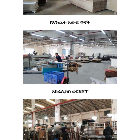
የእንጨት አውደ ጥናት
አክሬሊክስ ወርክሾፕ