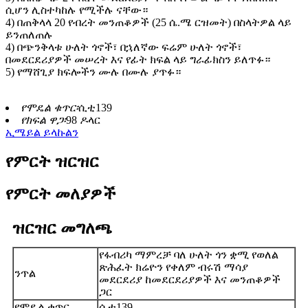
ሲሆን ሊስተካከሉ የሚችሉ ናቸው።
4) በጠቅላላ 20 የብረት መንጠቆዎች (25 ሴ.ሜ ርዝመት) በስላትዎል ላይ
ይንጠለጠሉ
4) በጭንቅላቱ ሁለት ጎኖች፣ በኋለኛው ፍሬም ሁለት ጎኖች፣
በመደርደሪያዎች መሠረት እና የፊት ክፍል ላይ ግራፊክስን ይለጥፉ።
5) የማሸጊያ ክፍሎችን ሙሉ በሙሉ ያጥፉ።
የሞዴል ቁጥር፡
ሲቲ139
የክፍል ዋጋ፡
98 ዶላር
ኢሜይል ይላኩልን
የምርት ዝርዝር
የምርት መለያዎች
ዝርዝር መግለጫ
የፋብሪካ ማምረቻ ባለ ሁለት ጎን ቋሚ የወለል
ጽሕፈት ክሬዮን የቀለም ብሩሽ ማሳያ
ንጥል
መደርደሪያ ከመደርደሪያዎች እና መንጠቆዎች
ጋር
የሞዴል ቁጥር
ሲቲ139