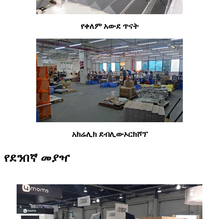
የቀለም አውደ ጥናት
አክሬሊክ ደብሊው
ኦርክሾፕ
የደንበኛ መያዣ