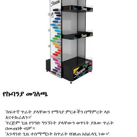
የኩባንያ መገለጫ
'ከፍተኛ ጥራት ያላቸውን የማሳያ ምርቶችን በማምረት ላይ
እናተኩራለን።'
'የረጅም ጊዜ የንግድ ግንኙነት ያላቸውን ወጥነት ያለው ጥራት
በመጠበቅ ብቻ'።
'አንዳንድ ጊዜ ተስማሚነት ከጥራት የበለጠ አስፈላጊ ነው።'