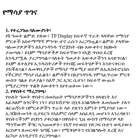
የማሳያ ጥገና
1. የተረጋገጠ ባለሙያነት፡
የ8 ዓመት ልምድ ያለው፣ TP Display ከፍተኛ ጥራት ላላቸው የማሳያ
ምርቶች አስተማማኝ ምንጭ ሆኖ ራሱን አረጋግጧል። ልምድ ያላቸው
ባለሙያዎቻችን ለእያንዳንዱ ፕሮጀክት ብዙ እውቀትና ክህሎት
ያመጣሉ፣ ይህም ማሳያዎችዎ ከፍተኛውን የእጅ ጥበብ ደረጃ
እንዲያሟሉ ያረጋግጣል። ባለፉት ዓመታት እውቀታችንን አሳድገናል፣
ይህም ለተለያዩ ኢንዱስትሪዎች የተበጁ መፍትሄዎችን እንድናቀርብ
ያስችለናል። ለመዋቢያዎች የማሳያ ማቆሚያ ወይም ለኤሌክትሮኒክስ
የችርቻሮ ማሳያ ቢፈልጉ፣ ልምዳችን በእያንዳንዱ የምንፈጥረው ምርት
ውስጥ ጎልቶ ይታያል። ከእኛ ጋር አጋር ሲሆኑ፣ ከፍተኛ ውጤት
የሚያረጋግጥ ጥልቅ እውቀትን እየተጠቀሙ ነው።
2. የዋስትና ማረጋገጫ፡
የሁለት ዓመት ዋስትና በመስጠት የማሳያዎቻችንን ዘላቂነት እና
አፈጻጸም ከጎናችን ነን። ይህ ከሽያጭ በኋላ አገልግሎት ለመስጠት ያለን
ቁርጠኝነት በምርቶቻችን ጥራት ላይ ያለንን እምነት የሚያሳይ ነው።
ኢንቨስትመንት ሲያደርጉ የአእምሮ ሰላም አስፈላጊ መሆኑን እንረዳለን፣
ዋስትናችንም ይህንን ያቀርባል። በዋስትና ጊዜ ውስጥ በማሳያዎ ላይ
ማንኛውም ችግር ካጋጠመዎት፣ የእኛ የተወሰነ የድጋፍ ቡድን ወዲያውኑ
እርስዎን ለመርዳት ዝግጁ ነው፣ የሚገባዎትን የአገልግሎት ደረጃ እና
እርካታ እንዲያገኙ ያረጋግጣል።