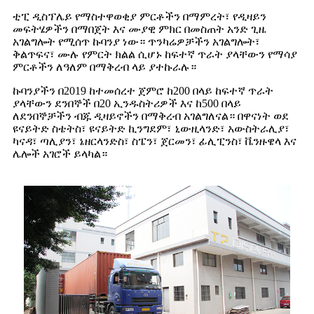
ቲፒ ዲስፕሌይ የማስተዋወቂያ ምርቶችን በማምረት፣ የዲዛይን
መፍትሄዎችን በማበጀት እና ሙያዊ ምክር በመስጠት አንድ ጊዜ
አገልግሎት የሚሰጥ ኩባንያ ነው። ጥንካሬዎቻችን አገልግሎት፣
ቅልጥፍና፣ ሙሉ የምርት ክልል ሲሆኑ ከፍተኛ ጥራት ያላቸውን የማሳያ
ምርቶችን ለዓለም በማቅረብ ላይ ያተኩራሉ።
ኩባንያችን በ2019 ከተመሰረተ ጀምሮ ከ200 በላይ ከፍተኛ ጥራት
ያላቸውን ደንበኞች በ20 ኢንዱስትሪዎች እና ከ500 በላይ
ለደንበኞቻችን ብጁ ዲዛይኖችን በማቅረብ አገልግለናል። በዋናነት ወደ
ዩናይትድ ስቴትስ፣ ዩናይትድ ኪንግደም፣ ኒውዚላንድ፣ አውስትራሊያ፣
ካናዳ፣ ጣሊያን፣ ኔዘርላንድስ፣ ስፔን፣ ጀርመን፣ ፊሊፒንስ፣ ቬንዙዌላ እና
ሌሎች አገሮች ይላካል።