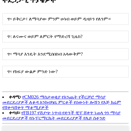
ተደጋጋሚ ጥያቄዎች
ጥ፡ ይቅርታ፣ ለማሳያው ምንም ሀሳብ ወይም ዲዛይን የለንም።
ጥ: ለናሙና ወይም ለምርት የማድረሻ ጊዜስ?
ጥ፡ ማሳያ እንዴት እንደሚሰበስብ አላውቅም?
ጥ፡ የክፍያ ውልዎ ምንድ ነው?
ቀዳሚ፡
የCM026 ማስታወቂያ የእንጨት የችርቻሮ ማሳያ
መደርደሪያዎች ለቆዳ እንክብካቤ ምርቶች የሰውነት ሎሽን የእጅ ክሬም
የሸቀጣሸቀጥ ማቆሚያዎች
ቀጣይ፡
የFB197 የሽያጭ ነጥብ የድንች ቺፕ ሸቀጥ ነጠላ ጎን ማሳያ
መደርደሪያዎች የሱፐርማርኬት መደርደሪያዎች የሌይ ስቶንድ