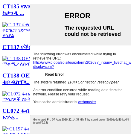
CT135 የእንጨት ሸካራነት ሜላሚን ቦርድ ብጁ የወለል
ስታንዲ ...
CT137 የችርቻሮ ብጁ የወለል ቋሚ ድርብ ጎን ብረት ...
CT138 OEM POS የወለል የችርቻሮ መደብር ትራስ የብረት
ቱቦ ዲስፕላ...
CL072 ፋብሪካ ብጁ የእንጨት እና የአክሬሊክስ የዓይን መነፅር
ኦፕቲ...