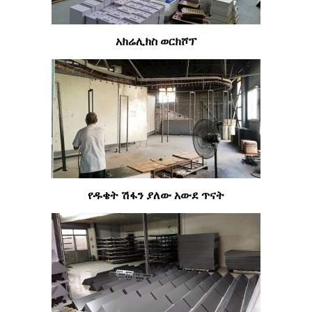
አክሬሊክስ ወርክሾፕ
የዱቄት ሽፋን ያለው አውደ ጥናት