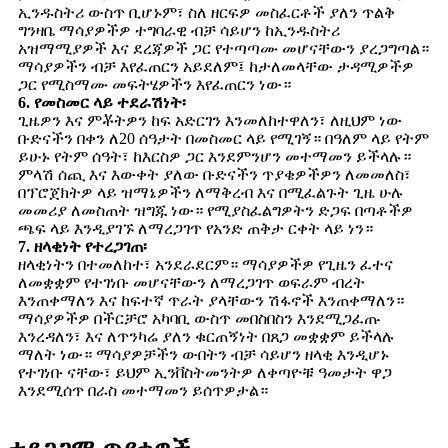
ኢንዱስትሪ ውስጥ ቢሆኑም፣ ስለ ዘርፍዎ መስፈርቶች ያለን ጥልቅ
ግንዛቤ ማሳያዎችዎ ተግባራዊ ብቻ ሳይሆን ከኢንዱስትሪ
አዝማሚያዎች እና ደረጃዎች ጋር የተጣጣሙ መሆናቸውን ያረጋግጣል።
ማሳያዎችን ብቻ እየፈጠርን አይደለም፤ ከታለመላቸው ታዳሚዎችዎ
ጋር የሚስማሙ መፍትሄዎችን እየፈጠርን ነው።
6. የመስመር ላይ ተደራሽነት፡
ጊዜዎን እና ምቾትዎን ከፍ አድርገን እንመለከተዋለን፣ ለዚህም ነው
ቡድናችን በቀን ለ20 ሰዓታት በመስመር ላይ የሚገኝ። በዓለም ላይ የትም
ይሁኑ የትም ሰዓት፣ ከእርስዎ ጋር እንደምንሆን መተማመን ይችላሉ።
ምላሽ ሰጪ እና እውቀት ያለው ቡድናችን ጥያቄዎችዎን ለመመለስ፣
በፕሮጀክትዎ ላይ ዝማኔዎችን ለማቅረብ እና በሚፈልጉት ጊዜ ሁሉ
መመሪያ ለመስጠት ዝግጁ ነው። የሚያስፈልግዎትን ድጋፍ በጣቶችዎ
ጫፍ ላይ እንዲያገኙ ለማረጋገጥ የአንድ ጠቅታ ርቀት ላይ ነን።
7. ዘላቂነት የተረጋገጠ፡
ዘላቂነትን በተመለከተ፣ አንደራደርም። ማሳያዎችዎ የጊዜን ፈተና
ለመቋቋም የተገነቡ መሆናቸውን ለማረጋገጥ ወፍራም ብረት
እንጠቀማለን እና ከፍተኛ ጥራት ያላቸውን ሽፋኖች እንጠቀማለን።
ማሳያዎችዎ በችርቻሮ አካባቢ ውስጥ መበስበስን እንደሚጋፈጡ
እንረዳለን፣ እና ለጥንካሬ ያለን ቁርጠኝነት በጸጋ መቋቋም ይችላሉ
ማለት ነው። ማሳያዎቻችን ውበትን ብቻ ሳይሆን ዘላቂ እንዲሆኑ
የተገነቡ ናቸው፣ ይህም ኢንቨስትመንትዎ ለቀጣዮቹ ዓመታት ዋጋ
እንደሚሰጥ በራስ መተማመን ይሰጥዎታል።