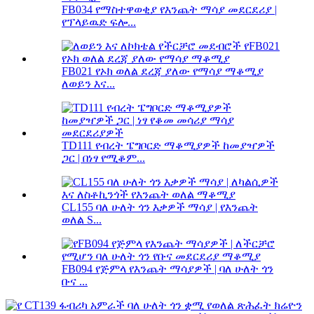
FB034 የማስተዋወቂያ የእንጨት ማሳያ መደርደሪያ |
የፕላይዉድ ፍሎ...
FB021 የኦክ ወለል ደረጃ ያለው የማሳያ ማቆሚያ
ለወይን እና...
TD111 የብረት ፔግቦርድ ማቆሚያዎች ከመያዣዎች
ጋር | በነፃ የሚቆም...
CL155 ባለ ሁለት ጎን እቃዎች ማሳያ | የእንጨት
ወለል S...
FB094 የጅምላ የእንጨት ማሳያዎች | ባለ ሁለት ጎን
ቡና ...