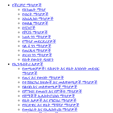
የችርቻሮ ማሳያዎች
የእንጨት ማሳያ
የብረት ማሳያዎች
አክሬሊክስ ማሳያዎች
የወለል ማሳያዎች
ስፒነሮች
የPOS ማሳያዎች
ነጠላ ጎን ማሳያዎች
የማሳያ መደርደሪያዎች
ባለ 4 ጎን ማሳያዎች
የጠረጴዛ ማሳያዎች
ድርብ ጎን ማሳያዎች
የሱቅ የውስጥ ዲዛይን
የኢንዱስትሪ እቃዎች
የመጫወቻዎች፣ የሕፃናት እና የቤት እንስሳት መደብር
ማሳያዎች
የጤና እና የውበት ማሳያዎች
የተሽከርካሪ ክፍሎች እና መለዋወጫዎች ማሳያዎች
የልብስ እና መለዋወጫዎች ማሳያዎች
የምግብ፣ የመጠጥ እና የምቾት ማሳያዎች
የሸማቾች ኤሌክትሮኒክስ ማሳያዎች
የቤት እቃዎች እና የግሮሰሪ ማሳያዎች
የሃርድዌር እና የቤት ማሻሻያ ማሳያዎች
የመብራት እና የኤሌክትሪክ ማሳያዎች