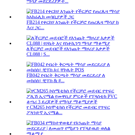
ማሳያ መደርደሪያዎች...
FB214 የቀርከሃ እንጨት የችርቻሮ የጠረጴዛ ማሳያ ከ
Acr ጋር...
ለችርቻሮ መደብሮች የእንጨት ማዞሪያ እቃዎች
CL088 | S...
FB042 የብረት ቅርጫት ማሳያ መደርደሪያ ለ
መክሰስ፣ ቺፕስ & #...
የ CM265 ኮስሞቲክስ የችርቻሮ መደብር የጥፍር
ፖላንድኛ ኢናሜል...