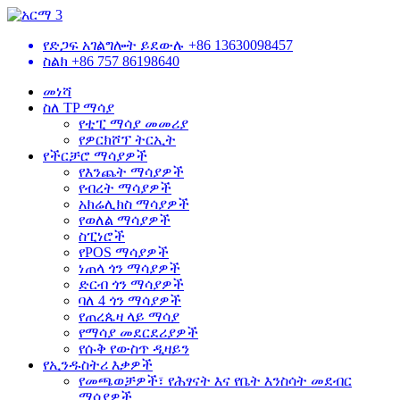
የድጋፍ አገልግሎት ይደውሉ
+86 13630098457
ስልክ
+86 757 86198640
መነሻ
ስለ TP ማሳያ
የቲፒ ማሳያ መመሪያ
የዎርክሾፕ ትርኢት
የችርቻሮ ማሳያዎች
የእንጨት ማሳያዎች
የብረት ማሳያዎች
አክሬሊክስ ማሳያዎች
የወለል ማሳያዎች
ስፒነሮች
የPOS ማሳያዎች
ነጠላ ጎን ማሳያዎች
ድርብ ጎን ማሳያዎች
ባለ 4 ጎን ማሳያዎች
የጠረጴዛ ላይ ማሳያ
የማሳያ መደርደሪያዎች
የሱቅ የውስጥ ዲዛይን
የኢንዱስትሪ እቃዎች
የመጫወቻዎች፣ የሕፃናት እና የቤት እንስሳት መደብር
ማሳያዎች