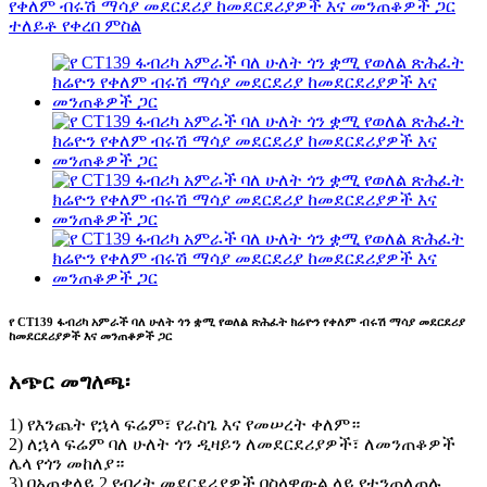
የ CT139 ፋብሪካ አምራች ባለ ሁለት ጎን ቋሚ የወለል ጽሕፈት ክሬዮን የቀለም ብሩሽ ማሳያ መደርደሪያ
ከመደርደሪያዎች እና መንጠቆዎች ጋር
አጭር መግለጫ፡
1) የእንጨት የኋላ ፍሬም፣ የራስጌ እና የመሠረት ቀለም።
2) ለኋላ ፍሬም ባለ ሁለት ጎን ዲዛይን ለመደርደሪያዎች፣ ለመንጠቆዎች
ሌላ የጎን መከለያ።
3) በአጠቃላይ 2 የብረት መደርደሪያዎች በስላዋውል ላይ የተንጠለጠሉ