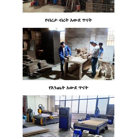
የብረታ ብረት አውደ ጥናት
የእንጨት አውደ ጥናት