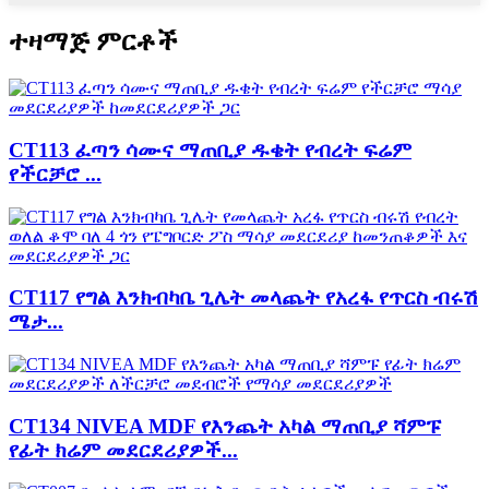
ተዛማጅ ምርቶች
CT113 ፈጣን ሳሙና ማጠቢያ ዱቄት የብረት ፍሬም
የችርቻሮ ...
CT117 የግል እንክብካቤ ጊሌት መላጨት የአረፋ የጥርስ ብሩሽ
ሜታ...
CT134 NIVEA MDF የእንጨት አካል ማጠቢያ ሻምፑ
የፊት ክሬም መደርደሪያዎች...