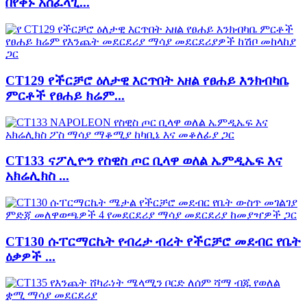
በየቀኑ አስፈላጊ...
CT129 የችርቻሮ ዕለታዊ እርጥበት አዘል የፀሐይ እንክብካቤ
ምርቶች የፀሐይ ክሬም...
CT133 ናፖሊዮን የስዊስ ጦር ቢላዋ ወለል ኤምዲኤፍ እና
አክሬሊክስ ...
CT130 ሱፐርማርኬት የብረታ ብረት የችርቻሮ መደብር የቤት
ዕቃዎች ...