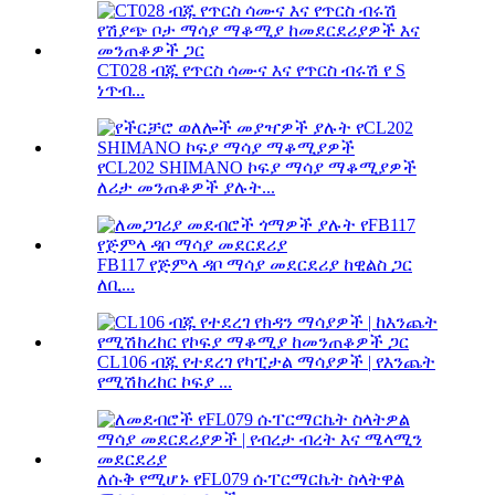
CT028 ብጁ የጥርስ ሳሙና እና የጥርስ ብሩሽ የ S
ነጥብ...
የCL202 SHIMANO ኮፍያ ማሳያ ማቆሚያዎች
ለሪታ መንጠቆዎች ያሉት...
FB117 የጅምላ ዳቦ ማሳያ መደርደሪያ ከዊልስ ጋር
ለቢ...
CL106 ብጁ የተደረገ የካፒታል ማሳያዎች | የእንጨት
የሚሽከረከር ኮፍያ ...
ለሱቅ የሚሆኑ የFL079 ሱፐርማርኬት ስላትዋል