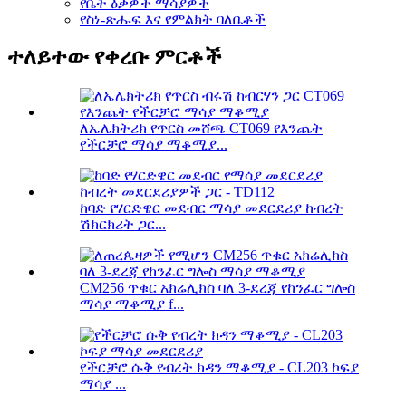
የቤት ዕቃዎች ማሳያዎች
የስነ-ጽሑፍ እና የምልክት ባለቤቶች
ተለይተው የቀረቡ ምርቶች
ለኤሌክትሪክ የጥርስ መሸጫ CT069 የእንጨት
የችርቻሮ ማሳያ ማቆሚያ...
ከባድ የሃርድዌር መደብር ማሳያ መደርደሪያ ከብረት
ሽክርክሪት ጋር...
CM256 ጥቁር አክሬሊክስ ባለ 3-ደረጃ የከንፈር ግሎስ
ማሳያ ማቆሚያ f...
የችርቻሮ ሱቅ የብረት ክዳን ማቆሚያ - CL203 ኮፍያ
ማሳያ ...