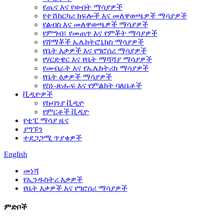
የጤና እና የውበት ማሳያዎች
የተሽከርካሪ ክፍሎች እና መለዋወጫዎች ማሳያዎች
የልብስ እና መለዋወጫዎች ማሳያዎች
የምግብ፣ የመጠጥ እና የምቾት ማሳያዎች
የሸማቾች ኤሌክትሮኒክስ ማሳያዎች
የቤት እቃዎች እና የግሮሰሪ ማሳያዎች
የሃርድዌር እና የቤት ማሻሻያ ማሳያዎች
የመብራት እና የኤሌክትሪክ ማሳያዎች
የቤት ዕቃዎች ማሳያዎች
የስነ-ጽሑፍ እና የምልክት ባለቤቶች
ቪዲዮዎች
የኩባንያ ቪዲዮ
የምርቶች ቪዲዮ
የቲፒ ማሳያ ዜና
ያግኙን
ተደጋጋሚ ጥያቄዎች
English
መነሻ
የኢንዱስትሪ እቃዎች
የቤት እቃዎች እና የግሮሰሪ ማሳያዎች
ምድቦች