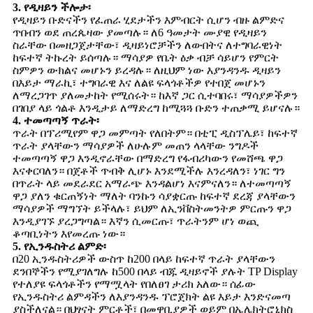
3. የዲዛይን ችሎታ፡
የዲዛይን ቡድናችን የፈጠራ ሂደታችን እምብርት ሲሆን ብዙ ልምድና
ጥበብን ወደ ጠረጴዛው ያመጣሉ። ለ6 ዓመታት ሙያዊ የዲዛይን
ስራቸው በመዘጋጀታቸው፣ ዲዛይነሮቻችን ለውበትና ለተግባራዊነት
ከፍተኛ ትኩረት ይሰጣሉ። ማሳያዎ የቤት ዕቃ ብቻ ሳይሆን የምርት
ስምዎን ውክልና መሆኑን ይረዳሉ። ለዚህም ነው እያንዳንዱ ዲዛይን
በእይታ ማራኪ፣ ተግባራዊ እና ለልዩ ፍላጎቶችዎ የተበጀ መሆኑን
ለማረጋገጥ ያለመታከት የሚሰሩት። ከእኛ ጋር ሲተባበሩ፣ ማሳያዎችዎን
በገበያ ላይ ጎልቶ እንዲታይ ለማድረግ ከሚጓጓ ቡድን ተጠቃሚ ይሆናሉ።
4. ተመጣጣኝ ጥራት፡
ጥራት በፕሪሚየም ዋጋ መምጣት የለበትም። በቲፒ ዲስፕሌይ፣ ከፍተኛ
ጥራት ያላቸውን ማሳያዎች ለሁሉም መጠን ላላቸው ንግዶች
ተመጣጣኝ ዋጋ እንዲኖራቸው በማድረግ የፋብሪካውን የመሸጫ ዋጋ
እናቀርባለን። በጀቶች ጥብቅ ሊሆኑ እንደሚችሉ እንረዳለን፣ ነገር ግን
በጥራት ላይ መደራደር አማራጭ እንዳልሆነ እናምናለን። ለተመጣጣኝ
ዋጋ ያለን ቁርጠኝነት ማለት ባንኩን ሳያቋርጡ ከፍተኛ ደረጃ ያላቸውን
ማሳያዎች ማግኘት ይችላሉ፣ ይህም ለኢንቨስትመንትዎ ምርጡን ዋጋ
እንዲያገኙ ያረጋግጣል። እኛን ሲመርጡ፣ ጥራትንም ሆነ ወጪ
ቆጣቢነትን እየመረጡ ነው።
5. የኢንዱስትሪ ልምድ፡
በ20 ኢንዱስትሪዎች ውስጥ ከ200 በላይ ከፍተኛ ጥራት ያላቸውን
ደንበኞችን የሚያገለግሉ ከ500 በላይ ብጁ ዲዛይኖች ያሉት TP Display
የተለያዩ ፍላጎቶችን የማሟላት የበለፀገ ታሪክ አለው። ሰፊው
የኢንዱስትሪ ልምዳችን ለእያንዳንዱ ፕሮጀክት ልዩ እይታ እንድናመጣ
ያስችለናል። በህፃናት ምርቶች፣ በመዋቢያዎች ወይም በኤሌክትሮኒክስ