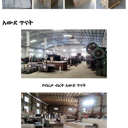
አውደ ጥናት
የብረታ ብረት አውደ ጥናት