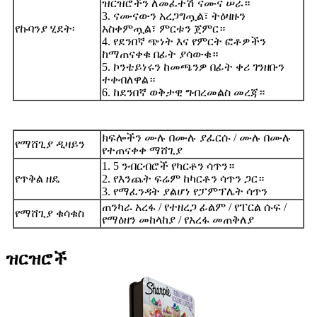
ዝርዝሮችን ለመፈተሽ ናሙና ሠራ።
3. ናሙናውን አረጋግጧል፣ ትዕዛዙን
የኩባንያ ሂደት፡
አስቀምጧል፣ ምርቱን ጀምር።
4. የደንበኛ ጭነት እና የምርት ፎቶዎችን
ከማጠናቀቁ በፊት ያሳውቁ።
5. ኮንቴይነሩን ከመጫንዎ በፊት ቀሪ ገንዘቡን
ተቀብለዋል።
6. ከደንበኛ ወቅታዊ ግብረመልስ መረጃ።
ክፍሎችን ሙሉ በሙሉ ያፈርሱ / ሙሉ በሙሉ
የማሸጊያ ዲዛይን
የተጠናቀቀ ማሸጊያ
1. 5 ንብርብሮች የካርቶን ሳጥን።
የጥቅል ዘዴ
2. የእንጨት ፍሬም ከካርቶን ሳጥን ጋር።
3. የማፈንዳት ያልሆነ የፓምፕሌት ሳጥን
ጠንካራ አረፋ / የተዘረጋ ፊልም / የፐርል ሱፍ /
የማሸጊያ ቁሳቁስ
የማዕዘን መከላከያ / የአረፋ መጠቅለያ
ዝርዝሮች