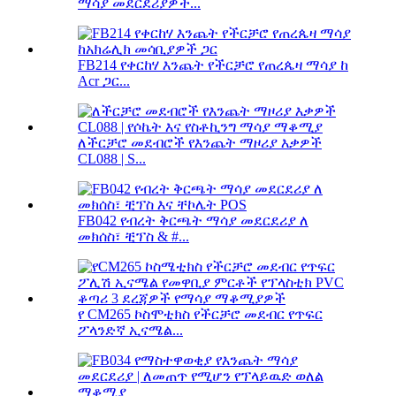
ማሳያ መደርደሪያዎች...
FB214 የቀርከሃ እንጨት የችርቻሮ የጠረጴዛ ማሳያ ከ
Acr ጋር...
ለችርቻሮ መደብሮች የእንጨት ማዞሪያ እቃዎች
CL088 | S...
FB042 የብረት ቅርጫት ማሳያ መደርደሪያ ለ
መክሰስ፣ ቺፕስ & #...
የ CM265 ኮስሞቲክስ የችርቻሮ መደብር የጥፍር
ፖላንድኛ ኢናሜል...