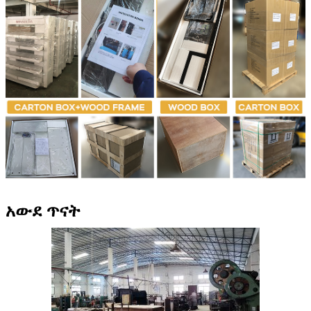
አውደ ጥናት