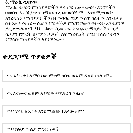
8. ማራኪ ዲዛይን፡
ማራኪ ዲዛይን የማሳያዎቻችን ዋና ነገር ነው። ውበት ደንበኞችን
በመሳብ እና ሽያጭን በማሳደግ ረገድ ወሳኝ ሚና እንደሚጫወት
እንረዳለን። ማሳያዎቻችን በተወዳዳሪ ገበያ ውስጥ ጎልተው እንዲታዩ
በጥንቃቄ የተነደፉ ሲሆን ምርቶችዎ የሚገባቸውን ትኩረት እንዲያገኙ
ያረጋግጣሉ። የTP Displayን ሲመርጡ ተግባራዊ ማሳያዎችን ብቻ
ሳይሆን የምርት ስምዎን ታይነት እና ማራኪነት የሚያሻሽሉ ዓይንን
የሚስቡ ማሳያዎችን እያገኙ ነው።
ተደጋጋሚ ጥያቄዎች
ጥ፡ ይቅርታ፣ ለማሳያው ምንም ሀሳብ ወይም ዲዛይን የለንም።
ጥ: ለናሙና ወይም ለምርት የማድረሻ ጊዜስ?
ጥ፡ ማሳያ እንዴት እንደሚሰበስብ አላውቅም?
ጥ፡ የክፍያ ውልዎ ምንድ ነው?