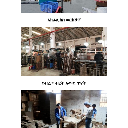
አክሬሊክስ ወርክሾፕ
የብረታ ብረት አውደ ጥናት