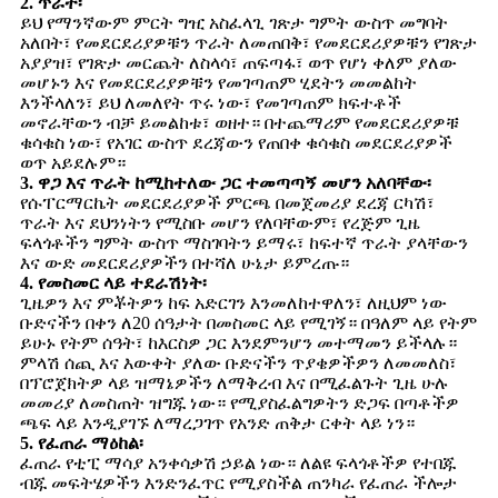
2. ጥራት፡
ይህ የማንኛውም ምርት ግዢ አስፈላጊ ገጽታ ግምት ውስጥ መግባት
አለበት፣ የመደርደሪያዎቹን ጥራት ለመጠበቅ፣ የመደርደሪያዎቹን የገጽታ
አያያዝ፣ የገጽታ መርጨት ለስላሳ፣ ጠፍጣፋ፣ ወጥ የሆነ ቀለም ያለው
መሆኑን እና የመደርደሪያዎቹን የመገጣጠም ሂደትን መመልከት
እንችላለን፣ ይህ ለመለየት ጥሩ ነው፣ የመገጣጠም ክፍተቶች
መኖራቸውን ብቻ ይመልከቱ፣ ወዘተ። በተጨማሪም የመደርደሪያዎቹ
ቁሳቁስ ነው፣ የአገር ውስጥ ደረጃውን የጠበቀ ቁሳቁስ መደርደሪያዎች
ወጥ አይደሉም።
3. ዋጋ እና ጥራት ከሚከተለው ጋር ተመጣጣኝ መሆን አለባቸው፡
የሱፐርማርኬት መደርደሪያዎች ምርጫ በመጀመሪያ ደረጃ ርካሽ፣
ጥራት እና ደህንነትን የሚስቡ መሆን የለባቸውም፣ የረጅም ጊዜ
ፍላጎቶችን ግምት ውስጥ ማስገባትን ይማሩ፣ ከፍተኛ ጥራት ያላቸውን
እና ውድ መደርደሪያዎችን በተሻለ ሁኔታ ይምረጡ።
4. የመስመር ላይ ተደራሽነት፡
ጊዜዎን እና ምቾትዎን ከፍ አድርገን እንመለከተዋለን፣ ለዚህም ነው
ቡድናችን በቀን ለ20 ሰዓታት በመስመር ላይ የሚገኝ። በዓለም ላይ የትም
ይሁኑ የትም ሰዓት፣ ከእርስዎ ጋር እንደምንሆን መተማመን ይችላሉ።
ምላሽ ሰጪ እና እውቀት ያለው ቡድናችን ጥያቄዎችዎን ለመመለስ፣
በፕሮጀክትዎ ላይ ዝማኔዎችን ለማቅረብ እና በሚፈልጉት ጊዜ ሁሉ
መመሪያ ለመስጠት ዝግጁ ነው። የሚያስፈልግዎትን ድጋፍ በጣቶችዎ
ጫፍ ላይ እንዲያገኙ ለማረጋገጥ የአንድ ጠቅታ ርቀት ላይ ነን።
5. የፈጠራ ማዕከል፡
ፈጠራ የቲፒ ማሳያ አንቀሳቃሽ ኃይል ነው። ለልዩ ፍላጎቶችዎ የተበጁ
ብጁ መፍትሄዎችን እንድንፈጥር የሚያስችል ጠንካራ የፈጠራ ችሎታ