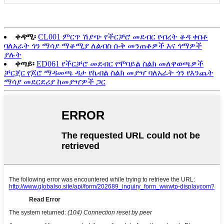
ቀዳሚ፡
CL001 ምርጥ ሽያጭ የችርቻሮ መደብር የብረት ቆዳ ቀበቶ
ባለአራት ጎን ማሳያ ማቆሚያ ለልብስ ሱቅ መንጠቆዎች እና ጎማዎች
ያሉት
ቀጣይ፡
ED061 የችርቻሮ መደብር የሞባይል ስልክ መለዋወጫዎች
ቻርጀር የጆሮ ማዳመጫ ዳታ የኬብል ስልክ መያዣ ባለአራት ጎን የእንጨት
ማሳያ መደርደሪያ ከመያዣዎች ጋር