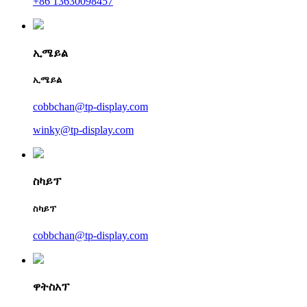
+86 13630098457
ኢሜይል
ኢሜይል
cobbchan@tp-display.com
winky@tp-display.com
ስካይፕ
ስካይፕ
cobbchan@tp-display.com
ዋትስአፕ