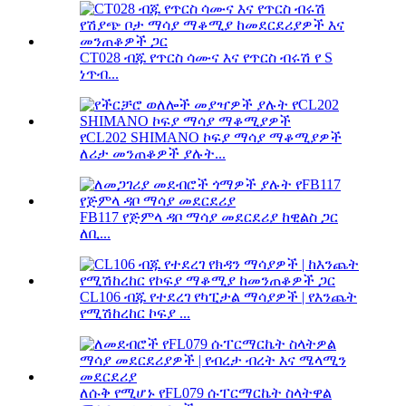
CT028 ብጁ የጥርስ ሳሙና እና የጥርስ ብሩሽ የ S
ነጥብ...
የCL202 SHIMANO ኮፍያ ማሳያ ማቆሚያዎች
ለሪታ መንጠቆዎች ያሉት...
FB117 የጅምላ ዳቦ ማሳያ መደርደሪያ ከዊልስ ጋር
ለቢ...
CL106 ብጁ የተደረገ የካፒታል ማሳያዎች | የእንጨት
የሚሽከረከር ኮፍያ ...
ለሱቅ የሚሆኑ የFL079 ሱፐርማርኬት ስላትዋል