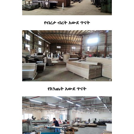
የብረታ ብረት አውደ ጥናት
የእንጨት አውደ ጥናት