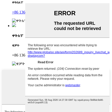
ዋትስአፕ
+86 13630098457
ዋትአፕ
ዌቻት
+86 13630098457