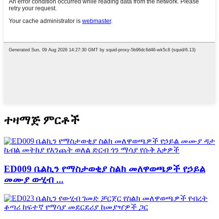
ተዛማጅ ምርቶች
ED009 ቤልኪን የማስታወቂያ ስልክ መለዋወጫዎች የኃይል
መሙያ ውሂብ ...