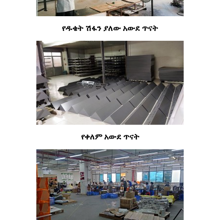
የዱቄት ሽፋን ያለው አውደ ጥናት
የቀለም አውደ ጥናት