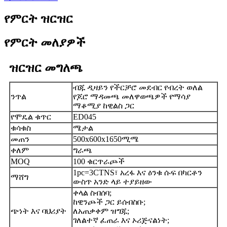
የምርት ዝርዝር
የምርት መለያዎች
ዝርዝር መግለጫ
ብጁ ዲዛይን የችርቻሮ መደብር የብረት ወለል
ንጥል
የጆሮ ማዳመጫ መለዋወጫዎች የማሳያ
ማቆሚያ ከዊልስ ጋር
የሞዴል ቁጥር
ED045
ቁሳቁስ
ሜታል
መጠን
500x600x1650ሚሜ
ቀለም
ግራጫ
MOQ
100 ቁርጥራጮች
1pc=3CTNS፣ አረፋ እና ዕንቁ ሱፍ በካርቶን
ማሸግ
ውስጥ አንድ ላይ ተያይዘው
ቀላል ስብሰባ;
ከዊንጮች ጋር ይሰብስቡ;
ጭነት እና ባህሪያት
ለአጠቃቀም ዝግጁ;
ገለልተኛ ፈጠራ እና ኦሪጅናልነት;