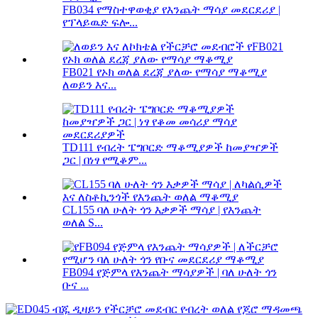
FB034 የማስተዋወቂያ የእንጨት ማሳያ መደርደሪያ |
የፕላይዉድ ፍሎ...
FB021 የኦክ ወለል ደረጃ ያለው የማሳያ ማቆሚያ
ለወይን እና...
TD111 የብረት ፔግቦርድ ማቆሚያዎች ከመያዣዎች
ጋር | በነፃ የሚቆም...
CL155 ባለ ሁለት ጎን እቃዎች ማሳያ | የእንጨት
ወለል S...
FB094 የጅምላ የእንጨት ማሳያዎች | ባለ ሁለት ጎን
ቡና ...