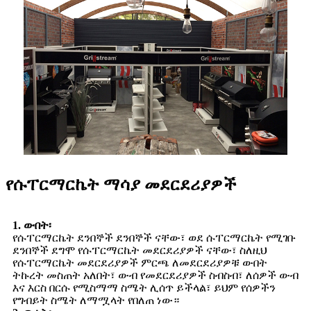
የሱፐርማርኬት ማሳያ መደርደሪያዎች
1. ውበት፡
የሱፐርማርኬት ደንበኞች ደንበኞች ናቸው፣ ወደ ሱፐርማርኬት የሚገቡ
ደንበኞች ደግሞ የሱፐርማርኬት መደርደሪያዎች ናቸው፣ ስለዚህ
የሱፐርማርኬት መደርደሪያዎች ምርጫ ለመደርደሪያዎቹ ውበት
ትኩረት መስጠት አለበት፣ ውብ የመደርደሪያዎች ስብስብ፣ ለሰዎች ውብ
እና እርስ በርሱ የሚስማማ ስሜት ሊሰጥ ይችላል፣ ይህም የሰዎችን
የግብይት ስሜት ለማሟላት የበለጠ ነው።