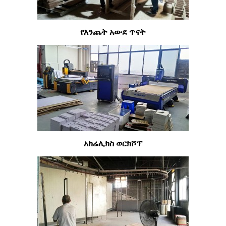
የእንጨት አውደ ጥናት
አክሬሊክስ ወርክሾፕ