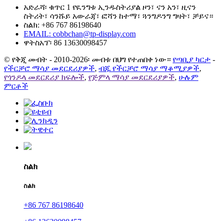
አድራሻ፡ ቁጥር 1 የዪንግቱ ኢንዱስትሪያል ዞን፣ ናን አን፣ ዚናን
ስትሪት፣ ሳንሹይ አውራጃ፣ ፎሻን ከተማ፣ ጓንግዶንግ ግዛት፣ ቻይና።
ስልክ: +86 767 86198640
EMAIL:
cobbchan@tp-display.com
ዋትስአፕ፡ 86 13630098457
© የቅጂ መብት - 2010-2026፡ መብቱ በህግ የተጠበቀ ነው።
የጣቢያ ካርታ
-
የችርቻሮ ማሳያ መደርደሪያዎች
,
ብጁ የችርቻሮ ማሳያ ማቆሚያዎች
,
የጎንዶላ መደርደሪያ ክፍሎች
,
የጅምላ ማሳያ መደርደሪያዎች
,
ሁሉም
ምርቶች
ስልክ
ስልክ
+86 767 86198640