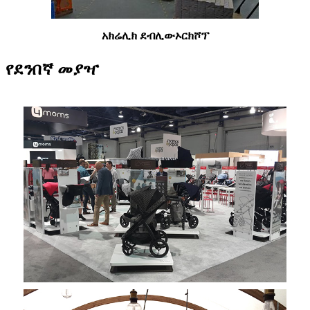
አክሬሊክ ደብሊው
ኦርክሾፕ
የደንበኛ መያዣ