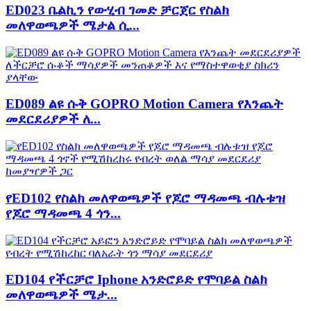
ED023 ቤልኪን የውሂብ ገመድ ቻርጀር የስልክ
መለዋወጫዎች ሜታል ሲ...
ED089 ልዩ ሱቅ GOPRO Motion Camera የእንጨት
መደርደሪያዎች ለ...
የED102 የስልክ መለዋወጫዎች የጆሮ ማዳመጫ ብሉቱዝ
የጆሮ ማዳመጫ 4 ጎን...
ED104 የችርቻሮ Iphone አንድሮይድ የሞባይል ስልክ
መለዋወጫዎች ሜታ...