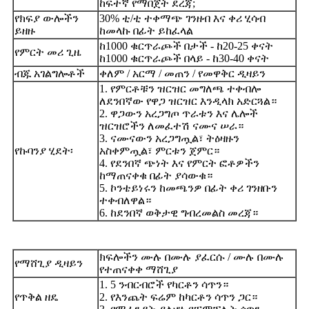
ከፍተኛ የማበጀት ደረጃ;
የክፍያ ውሎችን
30% ቲ/ቲ ተቀማጭ ገንዘብ እና ቀሪ ሂሳብ
ይዘዙ
ከመላኩ በፊት ይከፈላል
ከ1000 ቁርጥራጮች በታች - ከ20-25 ቀናት
የምርት መሪ ጊዜ
ከ1000 ቁርጥራጮች በላይ - ከ30-40 ቀናት
ብጁ አገልግሎቶች
ቀለም / አርማ / መጠን / የመዋቅር ዲዛይን
1. የምርቶቹን ዝርዝር መግለጫ ተቀብሎ
ለደንበኛው የዋጋ ዝርዝር እንዲላክ አድርጓል።
2. ዋጋውን አረጋግጦ ጥራቱን እና ሌሎች
ዝርዝሮችን ለመፈተሽ ናሙና ሠራ።
3. ናሙናውን አረጋግጧል፣ ትዕዛዙን
የኩባንያ ሂደት፡
አስቀምጧል፣ ምርቱን ጀምር።
4. የደንበኛ ጭነት እና የምርት ፎቶዎችን
ከማጠናቀቁ በፊት ያሳውቁ።
5. ኮንቴይነሩን ከመጫንዎ በፊት ቀሪ ገንዘቡን
ተቀብለዋል።
6. ከደንበኛ ወቅታዊ ግብረመልስ መረጃ።
ክፍሎችን ሙሉ በሙሉ ያፈርሱ / ሙሉ በሙሉ
የማሸጊያ ዲዛይን
የተጠናቀቀ ማሸጊያ
1. 5 ንብርብሮች የካርቶን ሳጥን።
የጥቅል ዘዴ
2. የእንጨት ፍሬም ከካርቶን ሳጥን ጋር።