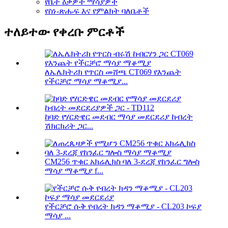
የቤት ዕቃዎች ማሳያዎች
የስነ-ጽሑፍ እና የምልክት ባለቤቶች
ተለይተው የቀረቡ ምርቶች
ለኤሌክትሪክ የጥርስ መሸጫ CT069 የእንጨት
የችርቻሮ ማሳያ ማቆሚያ...
ከባድ የሃርድዌር መደብር ማሳያ መደርደሪያ ከብረት
ሽክርክሪት ጋር...
CM256 ጥቁር አክሬሊክስ ባለ 3-ደረጃ የከንፈር ግሎስ
ማሳያ ማቆሚያ f...
የችርቻሮ ሱቅ የብረት ክዳን ማቆሚያ - CL203 ኮፍያ
ማሳያ ...