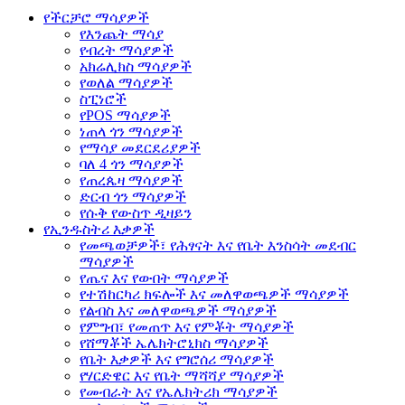
የችርቻሮ ማሳያዎች
የእንጨት ማሳያ
የብረት ማሳያዎች
አክሬሊክስ ማሳያዎች
የወለል ማሳያዎች
ስፒነሮች
የPOS ማሳያዎች
ነጠላ ጎን ማሳያዎች
የማሳያ መደርደሪያዎች
ባለ 4 ጎን ማሳያዎች
የጠረጴዛ ማሳያዎች
ድርብ ጎን ማሳያዎች
የሱቅ የውስጥ ዲዛይን
የኢንዱስትሪ እቃዎች
የመጫወቻዎች፣ የሕፃናት እና የቤት እንስሳት መደብር
ማሳያዎች
የጤና እና የውበት ማሳያዎች
የተሽከርካሪ ክፍሎች እና መለዋወጫዎች ማሳያዎች
የልብስ እና መለዋወጫዎች ማሳያዎች
የምግብ፣ የመጠጥ እና የምቾት ማሳያዎች
የሸማቾች ኤሌክትሮኒክስ ማሳያዎች
የቤት እቃዎች እና የግሮሰሪ ማሳያዎች
የሃርድዌር እና የቤት ማሻሻያ ማሳያዎች
የመብራት እና የኤሌክትሪክ ማሳያዎች