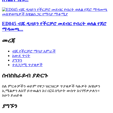
ED045 ብጁ ዲዛይን የችርቻሮ መደብር የብረት ወለል የጆሮ
ማዳመጫ...
መረጃ
ብጁ የችርቻሮ ማሳያ አምራች
አውደ ጥናት
ያግኙን
ተደጋጋሚ ጥያቄዎች
ሰብስክራይብ ያድርጉ
ስለ ምርቶቻችን ወይም የዋጋ ዝርዝርዎ ጥያቄዎች ካሉዎት እባክዎን
ኢሜልዎን ለእኛ ይተዉልን እና በ24 ሰዓታት ውስጥ እናገኝዎታለን።
አሁን ይጠይቁ
ያግኙን