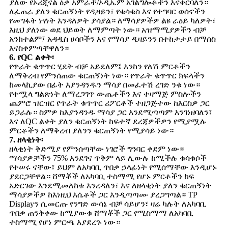
ያለው የኦሪጂናል ዕቃ አምራች/ኦዲኤም አገልግሎቶችን እናቀርባለን።
ለፈጠራ ያለን ቁርጠኝነት የዲዛይን፣ የቁሳቁስ እና የተግባር ወሰኖችን
የመግፋት ነፃነት እንዳለዎት ያሳያል። ለማሳያዎችዎ ልዩ ራዕይ ካለዎት፣
እዚህ ያለነው ወደ ህይወት ለማምጣት ነው። አዝማሚያዎችን ብቻ
አንከተልም፤ አዳዲስ ሀሳቦችን እና የማሳያ ዲዛይንን በተከታታይ በማሰስ
እናስቀምጣቸዋለን።
6. የQC ልቀት፡
የጥራት ቁጥጥር ሂደት ብቻ አይደለም፤ እንከን የለሽ ምርቶችን
ለማቅረብ የምንሰጠው ቁርጠኝነት ነው። የጥራት ቁጥጥር ክፍላችን
ከመላኪያው በፊት እያንዳንዱን ማሳያ በመፈተሽ ረገድ ንቁ ነው።
የተሟላ ግልጽነት ለማረጋገጥ ውጤቶችን እና ተዛማጅ ምስሎችን
ጨምሮ ዝርዝር የጥራት ቁጥጥር ሪፖርቶች ተዘጋጅተው ከእርስዎ ጋር
ይጋራሉ። ስምዎ ከእያንዳንዱ ማሳያ ጋር እንደሚጣጣም እንገነዘባለን፣
እና ለQC ልቀት ያለን ቁርጠኝነት ከፍተኛ ደረጃዎችዎን የሚያሟሉ
ምርቶችን ለማቅረብ ያለንን ቁርጠኝነት የሚያሳይ ነው።
7. ዘላቂነት፡
ዘላቂነት ቅድሚያ የምንሰጣቸው ነገሮች ግንባር ቀደም ነው።
ማሳያዎቻችን 75% እንደገና ጥቅም ላይ ሊውሉ ከሚችሉ ቁሳቁሶች
የተሠሩ ናቸው፣ ይህም ለአካባቢ ጥበቃ ኃላፊነት የሚሰማቸው እንዲሆኑ
ያደርጋቸዋል። ሸማቾች ለአካባቢ ተስማሚ የሆኑ ምርቶችን ከፍ
አድርገው እንደሚመለከቱ እንረዳለን፣ እና ለዘላቂነት ያለን ቁርጠኝነት
ማሳያዎችዎ ከእነዚህ እሴቶች ጋር እንዲጣጣሙ ያረጋግጣል። TP
Displayን ሲመርጡ የንግድ ውሳኔ ብቻ ሳይሆን፣ ዛሬ ካሉት ለአካባቢ
ጥበቃ ጠንቅቀው ከሚያውቁ ሸማቾች ጋር የሚስማማ ለአካባቢ
ተስማሚ የሆነ ምርጫ እያደረጉ ነው።