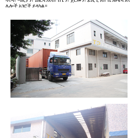
ካናዳ፣ ጣሊያን፣ ኔዘርላንድስ፣ ስፔን፣ ጀርመን፣ ፊሊፒንስ፣ ቬንዙዌላ እና
ሌሎች አገሮች ይላካል።