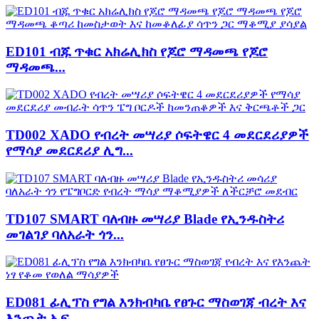
ED101 ብጁ ጥቁር አክሬሊክስ የጆሮ ማዳመጫ የጆሮ
ማዳመጫ...
TD002 XADO የብረት መሣሪያ ሶፍትዌር 4 መደርደሪያዎች
የማሳያ መደርደሪያ ሊግ...
TD107 SMART ባለብዙ መሣሪያ Blade የኢንዱስትሪ
መገልገያ ባለአራት ጎን...
ED081 ፊሊፕስ የግል እንክብካቤ የፀጉር ማስወገጃ ብረት እና
እንጨት ኤፍ...