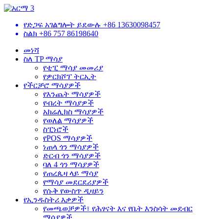
የድጋፍ አገልግሎት ይደውሉ
+86 13630098457
ስልክ
+86 757 86198640
መነሻ
ስለ TP ማሳያ
የቲፒ ማሳያ መመሪያ
የዎርክሾፕ ትርኢት
የችርቻሮ ማሳያዎች
የእንጨት ማሳያዎች
የብረት ማሳያዎች
አክሬሊክስ ማሳያዎች
የወለል ማሳያዎች
ስፒነሮች
የPOS ማሳያዎች
ነጠላ ጎን ማሳያዎች
ድርብ ጎን ማሳያዎች
ባለ 4 ጎን ማሳያዎች
የጠረጴዛ ላይ ማሳያ
የማሳያ መደርደሪያዎች
የሱቅ የውስጥ ዲዛይን
የኢንዱስትሪ እቃዎች
የመጫወቻዎች፣ የሕፃናት እና የቤት እንስሳት መደብር
ማሳያዎች