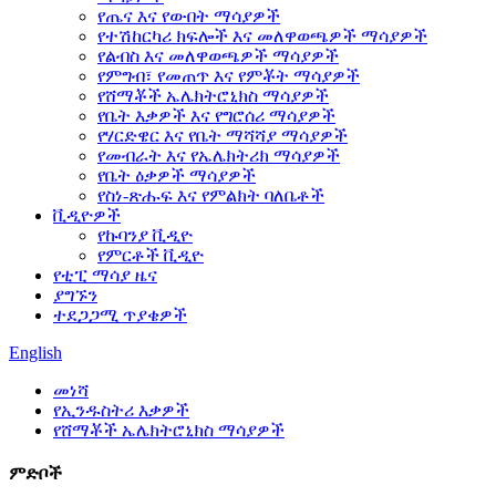
የጤና እና የውበት ማሳያዎች
የተሽከርካሪ ክፍሎች እና መለዋወጫዎች ማሳያዎች
የልብስ እና መለዋወጫዎች ማሳያዎች
የምግብ፣ የመጠጥ እና የምቾት ማሳያዎች
የሸማቾች ኤሌክትሮኒክስ ማሳያዎች
የቤት እቃዎች እና የግሮሰሪ ማሳያዎች
የሃርድዌር እና የቤት ማሻሻያ ማሳያዎች
የመብራት እና የኤሌክትሪክ ማሳያዎች
የቤት ዕቃዎች ማሳያዎች
የስነ-ጽሑፍ እና የምልክት ባለቤቶች
ቪዲዮዎች
የኩባንያ ቪዲዮ
የምርቶች ቪዲዮ
የቲፒ ማሳያ ዜና
ያግኙን
ተደጋጋሚ ጥያቄዎች
English
መነሻ
የኢንዱስትሪ እቃዎች
የሸማቾች ኤሌክትሮኒክስ ማሳያዎች
ምድቦች