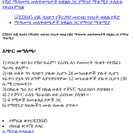
ED045 ብጁ ዲዛይን የችርቻሮ መደብር የብረት ወለል የጆሮ ማዳመጫ መለዋወጫዎች ከዊልስ ጋር የማሳያ
ማቆሚያ
አጭር መግለጫ፡
1) የብረት ቱቦ እና የሽቦ ፍሬም፣ የራስጌ እና የመሠረት ዱቄት የተሸፈነ
ግራጫ ቀለም።
2) ባለ ሁለት ጎን ዲዛይን ያለው ሲሆን 24 መንጠቆዎች ያሉት ሲሆን
የፊትና የኋላ ጎን ደግሞ እያንዳንዳቸው 12 መንጠቆዎች ያሉት ሲሆን (30
ሴ.ሜ ርዝመት)።
3) በክፈፉ ግራ እና ቀኝ በኩል ሁለት የ PVC ግራፊክስን ያሰባስቡ።
4) 2 የ PVC ራስጌ ግራፊክስ ወደ ራስጌው ያስገቡ።
5) 4 ጎማዎች ከመቆለፊያዎች ጋር
6) የማሸጊያ ክፍሎችን ሙሉ በሙሉ ያጥፉ።
የሞዴል ቁጥር፡
ED045
የክፍል ዋጋ፡
78 ዶላር
ኢሜይል ይላኩልን