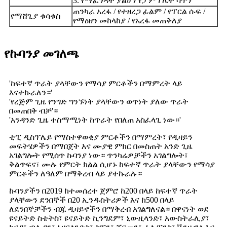
3. የማፈንዳት ያልሆነ የፓምፕሌት ሳጥን
ጠንካራ አረፋ / የተዘረጋ ፊልም / የፐርል ሱፍ /
የማሸጊያ ቁሳቁስ
የማዕዘን መከላከያ / የአረፋ መጠቅለያ
የኩባንያ መገለጫ
'ከፍተኛ ጥራት ያላቸውን የማሳያ ምርቶችን በማምረት ላይ
እናተኩራለን።'
'የረጅም ጊዜ የንግድ ግንኙነት ያላቸውን ወጥነት ያለው ጥራት
በመጠበቅ ብቻ'።
'አንዳንድ ጊዜ ተስማሚነት ከጥራት የበለጠ አስፈላጊ ነው።'
ቲፒ ዲስፕሌይ የማስተዋወቂያ ምርቶችን በማምረት፣ የዲዛይን
መፍትሄዎችን በማበጀት እና ሙያዊ ምክር በመስጠት አንድ ጊዜ
አገልግሎት የሚሰጥ ኩባንያ ነው። ጥንካሬዎቻችን አገልግሎት፣
ቅልጥፍና፣ ሙሉ የምርት ክልል ሲሆኑ ከፍተኛ ጥራት ያላቸውን የማሳያ
ምርቶችን ለዓለም በማቅረብ ላይ ያተኩራሉ።
ኩባንያችን በ2019 ከተመሰረተ ጀምሮ ከ200 በላይ ከፍተኛ ጥራት
ያላቸውን ደንበኞች በ20 ኢንዱስትሪዎች እና ከ500 በላይ
ለደንበኞቻችን ብጁ ዲዛይኖችን በማቅረብ አገልግለናል። በዋናነት ወደ
ዩናይትድ ስቴትስ፣ ዩናይትድ ኪንግደም፣ ኒውዚላንድ፣ አውስትራሊያ፣