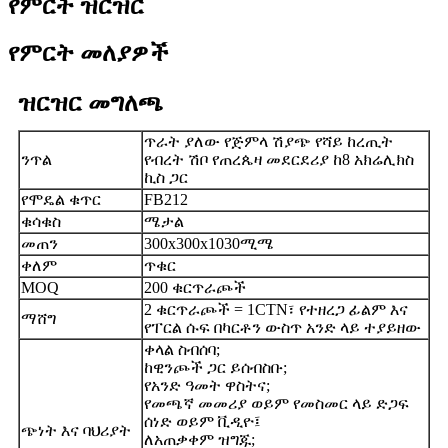
የምርት ዝርዝር
የምርት መለያዎች
ዝርዝር መግለጫ
ጥራት ያለው የጅምላ ሽያጭ የሻይ ከረጢት
ንጥል
የብረት ሽቦ የጠረጴዛ መደርደሪያ ከ8 አክሬሊክስ
ኪስ ጋር
የሞዴል ቁጥር
FB212
ቁሳቁስ
ሜታል
መጠን
300x300x1030ሚሜ
ቀለም
ጥቁር
MOQ
200 ቁርጥራጮች
2 ቁርጥራጮች = 1CTN፣ የተዘረጋ ፊልም እና
ማሸግ
የፐርል ሱፍ በካርቶን ውስጥ አንድ ላይ ተያይዘው
ቀላል ስብሰባ;
ከዊንጮች ጋር ይሰብስቡ;
የአንድ ዓመት ዋስትና;
የመጫኛ መመሪያ ወይም የመስመር ላይ ድጋፍ
ሰነድ ወይም ቪዲዮ፤
ጭነት እና ባህሪያት
ለአጠቃቀም ዝግጁ;