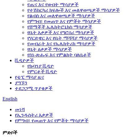
የጤና እና የውበት ማሳያዎች
የተሽከርካሪ ክፍሎች እና መለዋወጫዎች ማሳያዎች
የልብስ እና መለዋወጫዎች ማሳያዎች
የምግብ፣ የመጠጥ እና የምቾት ማሳያዎች
የሸማቾች ኤሌክትሮኒክስ ማሳያዎች
የቤት እቃዎች እና የግሮሰሪ ማሳያዎች
የሃርድዌር እና የቤት ማሻሻያ ማሳያዎች
የመብራት እና የኤሌክትሪክ ማሳያዎች
የቤት ዕቃዎች ማሳያዎች
የስነ-ጽሑፍ እና የምልክት ባለቤቶች
ቪዲዮዎች
የኩባንያ ቪዲዮ
የምርቶች ቪዲዮ
የቲፒ ማሳያ ዜና
ያግኙን
ተደጋጋሚ ጥያቄዎች
English
መነሻ
የኢንዱስትሪ እቃዎች
የምግብ፣ የመጠጥ እና የምቾት ማሳያዎች
ምድቦች