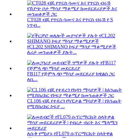
CT028 ብጁ የጥርስ ሳሙና እና የጥርስ ብሩሽ የ S
ነጥብ...
የCL202 SHIMANO ኮፍያ ማሳያ ማቆሚያዎች
ለሪታ መንጠቆዎች ያሉት...
FB117 የጅምላ ዳቦ ማሳያ መደርደሪያ ከዊልስ ጋር
ለቢ...
CL106 ብጁ የተደረገ የካፒታል ማሳያዎች | የእንጨት
የሚሽከረከር ኮፍያ ...
ለሱቅ የሚሆኑ የFL079 ሱፐርማርኬት ስላትዋል