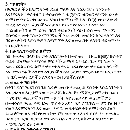
3. ግልጽነት፡
በአጋርነታችን በእያንዳንዱ ደረጃ ግልጽ እና ግልጽ በሆነ ግንኙነት
እናምናለን። ትዕዛዝዎ ከተሰጠበት ጊዜ ጀምሮ ዝርዝር የምርት ሁኔታ
ዝማኔዎችን እናቀርባለን። እነዚህ ዝማኔዎች ስለ ፕሮጀክትዎ እድገት
መረጃ እንዲያገኙ ያስችሉዎታል፣ ይህም የአእምሮ ሰላም እና
የሚጠበቁትን ለማሟላት ባለን ቁርጠኝነት ላይ በራስ መተማመንን
ይሰጣል። መተማመን የግንኙነታችን መሠረት መሆኑን እንረዳለን፣ እና
ግልጽነታችን እምነትዎን ለማግኘት እና ለመጠበቅ ያለንን ቁርጠኝነት
ነጸብራቅ ነው።
4. ሰፊ የኢንዱስትሪ ልምድ፡
ከ8 ዓመታት በላይ በትጋት አገልግሎት በመስጠት፣ TP Display ከፍተኛ
ጥራት ያላቸውን የማሳያ ምርቶች ታማኝ አቅራቢ በመሆን ስሙን
አጠናክሯል። ሰፊ ልምዳችን የተለያዩ ኢንዱስትሪዎችን ልዩ ፍላጎቶች
እና ተግዳሮቶች እንድንረዳ ያስችለናል፣ ይህም ከሚጠበቀው በላይ የሆኑ
የተበጁ መፍትሄዎችን እንድናቀርብ ያስችለናል።
5. ወጪ ቆጣቢነት፡
በቲፒ ዲስፕሌይ፣ በንግድ ስራዎ ውስጥ የወጪ ቆጣቢነት አስፈላጊነትን
እንረዳለን። ለዚህም ነው የተበላሹ ክፍሎችን ማሸጊያ የምናቀርበው፣
የማጓጓዣ ወጪዎችን በማመቻቸት እና አጠቃላይ ወጪዎችዎን
በመቀነስ። ወጪ ቆጣቢነት ጥራትን አደጋ ላይ የሚጥል መሆን የለበትም
ብለን እናምናለን፣ እና ወጪ ቆጣቢ መፍትሄዎችን ለማቅረብ ያለን
ቁርጠኝነት ለኢንቨስትመንትዎ ምርጡን ዋጋ እንዲያገኙ ያረጋግጣል።
ከእኛ ጋር አጋር ሲሆኑ፣ ምርጡን ስራዎን የሚጠቅም ብልህ የንግድ
ምርጫ እያደረጉ ነው።
6. ጥልቅ የኢንዱስትሪ ግንዛቤ፡