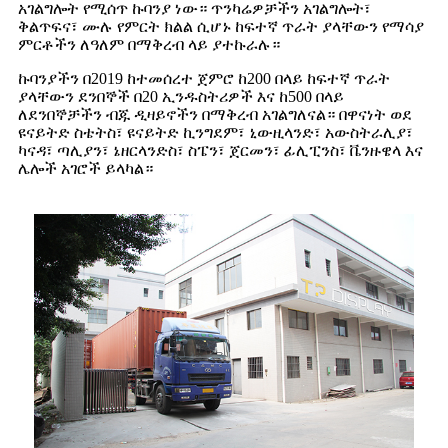
አገልግሎት የሚሰጥ ኩባንያ ነው። ጥንካሬዎቻችን አገልግሎት፣
ቅልጥፍና፣ ሙሉ የምርት ክልል ሲሆኑ ከፍተኛ ጥራት ያላቸውን የማሳያ
ምርቶችን ለዓለም በማቅረብ ላይ ያተኩራሉ።
ኩባንያችን በ2019 ከተመሰረተ ጀምሮ ከ200 በላይ ከፍተኛ ጥራት
ያላቸውን ደንበኞች በ20 ኢንዱስትሪዎች እና ከ500 በላይ
ለደንበኞቻችን ብጁ ዲዛይኖችን በማቅረብ አገልግለናል። በዋናነት ወደ
ዩናይትድ ስቴትስ፣ ዩናይትድ ኪንግደም፣ ኒውዚላንድ፣ አውስትራሊያ፣
ካናዳ፣ ጣሊያን፣ ኔዘርላንድስ፣ ስፔን፣ ጀርመን፣ ፊሊፒንስ፣ ቬንዙዌላ እና
ሌሎች አገሮች ይላካል።