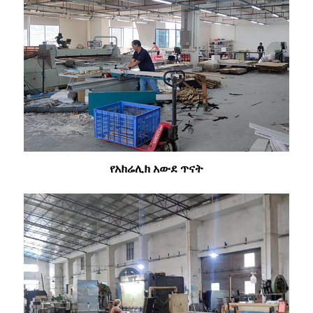
የአክሬሊክ አውደ ጥናት