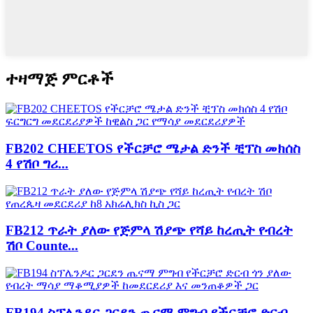
ተዛማጅ ምርቶች
FB202 CHEETOS የችርቻሮ ሜታል ድንች ቺፕስ መክሰስ
4 የሽቦ ግሪ...
FB212 ጥራት ያለው የጅምላ ሽያጭ የሻይ ከረጢት የብረት
ሽቦ Counte...
FB194 ስፕሌንዶር ጋርደን ጤናማ ምግብ የችርቻሮ ድርብ