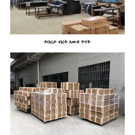
የብረታ ብረት አውደ ጥናት