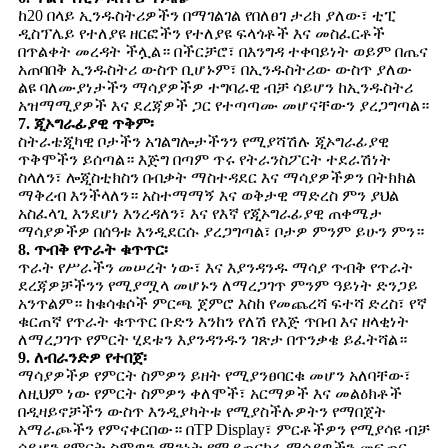
ከ20 በላይ ኢንዱስትሪዎችን በማገልገል የበለፀገ ታሪክ ያለው፣ ቲፒ
ዲስፕሌይ የተለያዩ ዘርፎችን የተለያዩ ፍላጎቶች እና መስፈርቶች
በጥልቀት መረዳት ችሏል። በችርቻሮ፣ በእንግዳ ተቀባይነት ወይም በጤና
አጠባበቅ ኢንዱስትሪ ውስጥ ቢሆኑም፣ በኢንዱስትሪው ውስጥ ያለው
ልዩ ባለሙያነታችን ማሳያዎችዎ ተግባራዊ ብቻ ሳይሆን ከኢንዱስትሪ
አዝማሚያዎች እና ደረጃዎች ጋር የተጣጣሙ መሆናቸውን ያረጋግጣል።
7. ጂኦግራፊያዊ ጥቅም፡
ስትራቴጂካዊ ቦታችን አገልግሎታችንን የሚያሻሽሉ ጂኦግራፊያዊ
ጥቅሞችን ይሰጣል። እጅግ በጣም ጥሩ የትራንስፖርት ተደራሽነት
ስላለን፣ ሎጂስቲክስን በብቃት ማስተዳደር እና ማሳያዎችዎን በትክክል
ማቅረብ እንችላለን። አስተማማኝ እና ወቅታዊ ማድረስ ምን ያህል
አስፈላጊ እንደሆነ እንረዳለን፣ እና የእኛ የጂኦግራፊያዊ ጠቀሜታ
ማሳያዎችዎ በሰዓቱ እንዲደርሱ ያረጋግጣል፣ ቦታዎ ምንም ይሁን ምን።
8. ጥብቅ የጥራት ቁጥጥር፡
ጥራት የሥራችን መሠረት ነው፣ እና እያንዳንዱ ማሳያ ጥብቅ የጥራት
ደረጃዎቻችንን የሚያሟላ መሆኑን ለማረጋገጥ ምንም ዓይነት ድንጋይ
አንጥልም። ከቁሳቁሶች ምርጫ ጀምሮ እስከ የመጨረሻ ፍተሻ ድረስ፣ የኛ
ቁርጠኛ የጥራት ቁጥጥር ቡድን እንከን የለሽ የእጅ ጥበብ እና ዘላቂነት
ለማረጋገጥ የምርት ሂደቱን እያንዳንዱን ገጽታ በጥንቃቄ ይፈትሻል።
9. ለብራንድዎ የተበጀ፡
ማሳያዎችዎ የምርት ስምዎን ይዘት የሚያንፀባርቁ መሆን አለባቸው፣
ለዚህም ነው የምርት ስምዎን ቀለሞች፣ አርማዎች እና መልዕክቶች
በዲዛይኖቻችን ውስጥ እንዲያካትቱ የሚያስችሉዎትን የማበጀት
አማራጮችን የምናቀርበው። በTP Display፣ ምርቶችዎን የሚያሳዩ ብቻ
ሳይሆን የምርት ስምዎን ማንነት የሚያጠናክሩ ማሳያዎችን መፍጠር