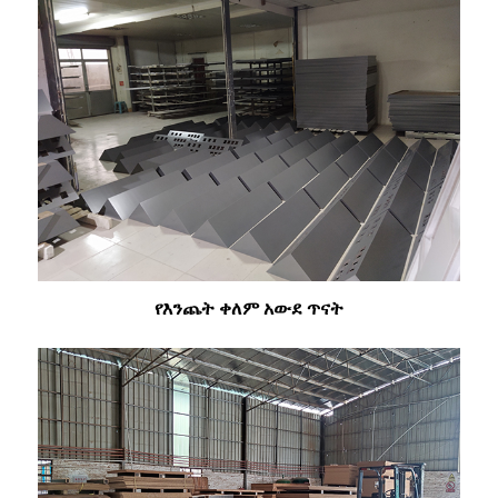
የእንጨት ቀለም አውደ ጥናት