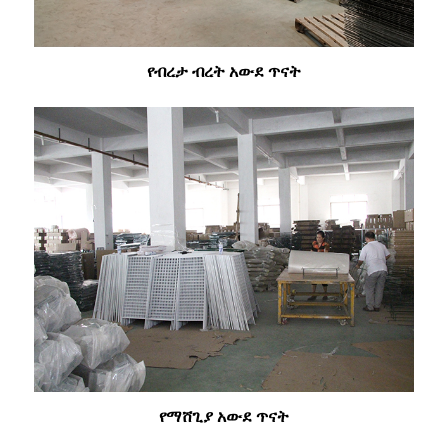
የብረታ ብረት አውደ ጥናት
የማሸጊያ አውደ ጥናት