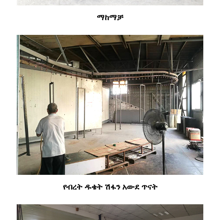
ማከማቻ
የብረት ዱቄት ሽፋን አውደ ጥናት