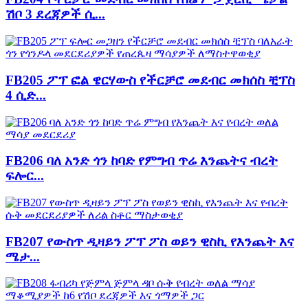
ሽቦ 3 ደረጃዎች ሲ...
FB205 ፖፕ ፎል ዌርሃውስ የችርቻሮ መደብር መክሰስ ቺፕስ
4 ሲድ...
FB206 ባለ አንድ ጎን ከባድ የምግብ ጥሬ እንጨትና ብረት
ፍሎር...
FB207 የውስጥ ዲዛይን ፖፕ ፖስ ወይን ዊስኪ የእንጨት እና
ሜታ...