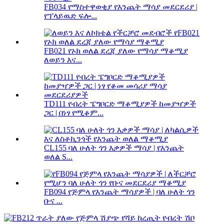
FB034 የማስተዋወቂያ የእንጨት ማሳያ መደርደሪያ |
የፕላይዉድ ፍሎ...
FB021 የኦክ ወለል ደረጃ ያለው የማሳያ ማቆሚያ
ለወይን እና...
TD111 የብረት ፔግቦርድ ማቆሚያዎች ከመያዣዎች
ጋር | በነፃ የሚቆም...
CL155 ባለ ሁለት ጎን እቃዎች ማሳያ | የእንጨት
ወለል S...
FB094 የጅምላ የእንጨት ማሳያዎች | ባለ ሁለት ጎን
ቡና ...