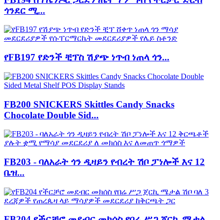
ጎንደር ሚ...
የFB197 የድንች ቺፕስ ሽያጭ ነጥብ ነጠላ ጎን...
FB200 SNICKERS Skittles Candy Snacks
Chocolate Double Sid...
FB203 - ባለአራት ጎን ዲዛይን የብረት ሽቦ ፓነሎች እና 12
ቤዝ...
FB204 የችርቻሮ መደብር መክሰስ የበሬ ሥጋ ጀርኪ ሜታል