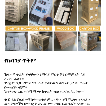
የኩባንያ ጥቅም
'ከፍተኛ ጥራት ያላቸውን የማሳያ ምርቶችን በማምረት ላይ
እናተኩራለን።'
'የረጅም ጊዜ የንግድ ግንኙነት ያላቸውን ወጥነት ያለው ጥራት
በመጠበቅ ብቻ'።
'አንዳንድ ጊዜ ተስማሚነት ከጥራት የበለጠ አስፈላጊ ነው።'
ቲፒ ዲስፕሌይ የማስተዋወቂያ ምርቶችን በማምረት፣ የዲዛይን
መፍትሄዎችን በማበጀት እና ሙያዊ ምክር በመስጠት አንድ ጊዜ