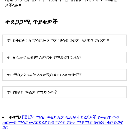
ይችላሉ።
ተደጋጋሚ ጥያቄዎች
ጥ፡ ይቅርታ፣ ለማሳያው ምንም ሀሳብ ወይም ዲዛይን የለንም።
ጥ: ለናሙና ወይም ለምርት የማድረሻ ጊዜስ?
ጥ፡ ማሳያ እንዴት እንደሚሰበስብ አላውቅም?
ጥ፡ የክፍያ ውልዎ ምንድ ነው?
ቀዳሚ፡
FB174 ማስታወቂያ ኤምዲኤፍ 4 ደረጃዎች የመጠጥ ውሃ
ጠርሙስ ማሳያ መደርደሪያ ክብ ማሳያ የሱቅ ማቆሚያ ከብረት ቱቦ ድጋፍ
ጋር