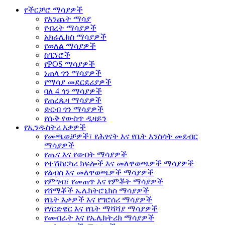
የችርቻሮ ማሳያዎች
የእንጨት ማሳያ
የብረት ማሳያዎች
አክሬሊክስ ማሳያዎች
የወለል ማሳያዎች
ስፒነሮች
የPOS ማሳያዎች
ነጠላ ጎን ማሳያዎች
የማሳያ መደርደሪያዎች
ባለ 4 ጎን ማሳያዎች
የጠረጴዛ ማሳያዎች
ድርብ ጎን ማሳያዎች
የሱቅ የውስጥ ዲዛይን
የኢንዱስትሪ እቃዎች
የመጫወቻዎች፣ የሕፃናት እና የቤት እንስሳት መደብር
ማሳያዎች
የጤና እና የውበት ማሳያዎች
የተሽከርካሪ ክፍሎች እና መለዋወጫዎች ማሳያዎች
የልብስ እና መለዋወጫዎች ማሳያዎች
የምግብ፣ የመጠጥ እና የምቾት ማሳያዎች
የሸማቾች ኤሌክትሮኒክስ ማሳያዎች
የቤት እቃዎች እና የግሮሰሪ ማሳያዎች
የሃርድዌር እና የቤት ማሻሻያ ማሳያዎች
የመብራት እና የኤሌክትሪክ ማሳያዎች