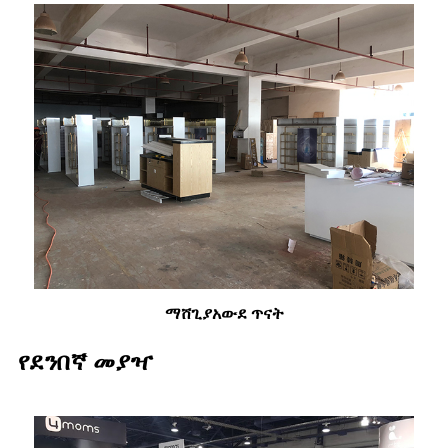
ማሸጊያ
አውደ ጥናት
የደንበኛ መያዣ