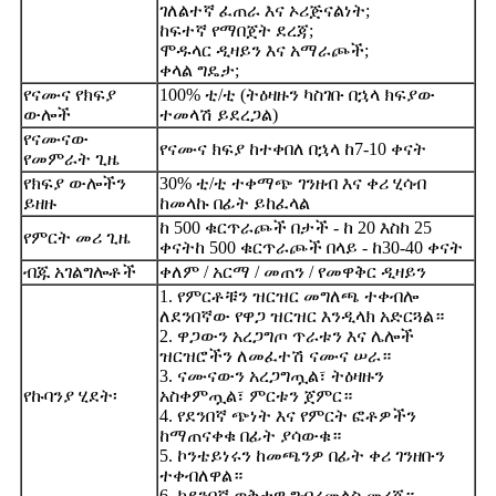
ገለልተኛ ፈጠራ እና ኦሪጅናልነት;
ከፍተኛ የማበጀት ደረጃ;
ሞዱላር ዲዛይን እና አማራጮች;
ቀላል ግዴታ;
የናሙና የክፍያ
100% ቲ/ቲ (ትዕዛዙን ካስገቡ በኋላ ክፍያው
ውሎች
ተመላሽ ይደረጋል)
የናሙናው
የናሙና ክፍያ ከተቀበለ በኋላ ከ7-10 ቀናት
የመምራት ጊዜ
የክፍያ ውሎችን
30% ቲ/ቲ ተቀማጭ ገንዘብ እና ቀሪ ሂሳብ
ይዘዙ
ከመላኩ በፊት ይከፈላል
ከ 500 ቁርጥራጮች በታች - ከ 20 እስከ 25
የምርት መሪ ጊዜ
ቀናት
ከ 500 ቁርጥራጮች በላይ - ከ30-40 ቀናት
ብጁ አገልግሎቶች
ቀለም / አርማ / መጠን / የመዋቅር ዲዛይን
1. የምርቶቹን ዝርዝር መግለጫ ተቀብሎ
ለደንበኛው የዋጋ ዝርዝር እንዲላክ አድርጓል።
2. ዋጋውን አረጋግጦ ጥራቱን እና ሌሎች
ዝርዝሮችን ለመፈተሽ ናሙና ሠራ።
3. ናሙናውን አረጋግጧል፣ ትዕዛዙን
የኩባንያ ሂደት፡
አስቀምጧል፣ ምርቱን ጀምር።
4. የደንበኛ ጭነት እና የምርት ፎቶዎችን
ከማጠናቀቁ በፊት ያሳውቁ።
5. ኮንቴይነሩን ከመጫንዎ በፊት ቀሪ ገንዘቡን
ተቀብለዋል።
6. ከደንበኛ ወቅታዊ ግብረመልስ መረጃ።