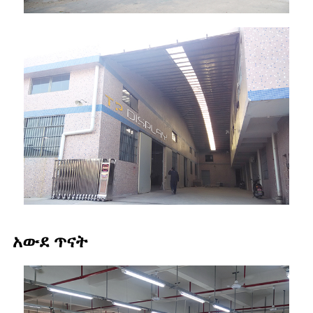
አውደ ጥናት