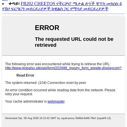
ቀጣይ፡
FB202 CHEETOS የችርቻሮ ሜታል ድንች ቺፕስ መክሰስ 4
የሽቦ ፍርግርግ መደርደሪያዎች ከዊልስ ጋር የማሳያ መደርደሪያዎች