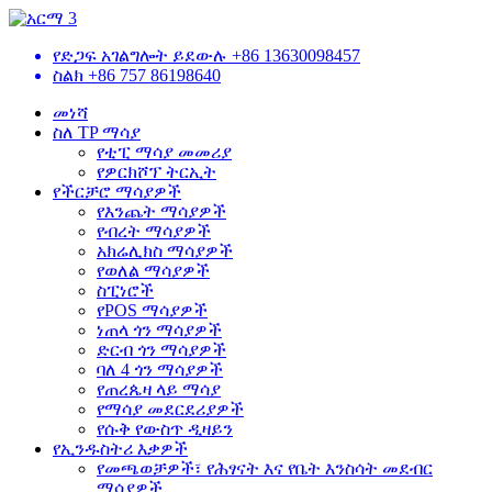
የድጋፍ አገልግሎት ይደውሉ
+86 13630098457
ስልክ
+86 757 86198640
መነሻ
ስለ TP ማሳያ
የቲፒ ማሳያ መመሪያ
የዎርክሾፕ ትርኢት
የችርቻሮ ማሳያዎች
የእንጨት ማሳያዎች
የብረት ማሳያዎች
አክሬሊክስ ማሳያዎች
የወለል ማሳያዎች
ስፒነሮች
የPOS ማሳያዎች
ነጠላ ጎን ማሳያዎች
ድርብ ጎን ማሳያዎች
ባለ 4 ጎን ማሳያዎች
የጠረጴዛ ላይ ማሳያ
የማሳያ መደርደሪያዎች
የሱቅ የውስጥ ዲዛይን
የኢንዱስትሪ እቃዎች
የመጫወቻዎች፣ የሕፃናት እና የቤት እንስሳት መደብር
ማሳያዎች