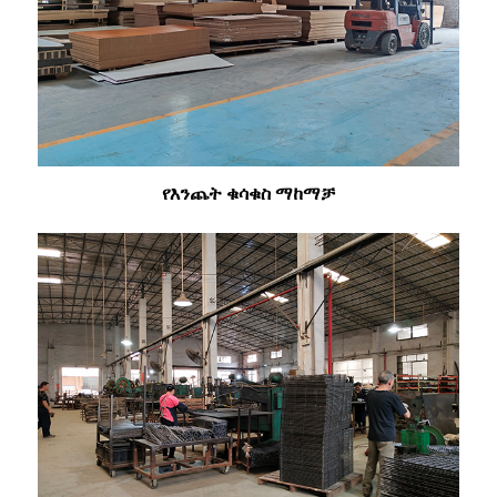
የእንጨት ቁሳቁስ ማከማቻ