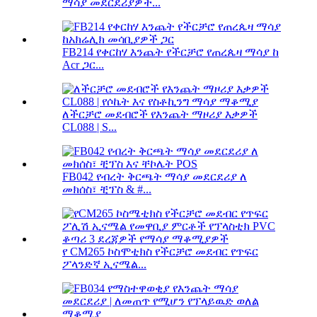
ማሳያ መደርደሪያዎች...
FB214 የቀርከሃ እንጨት የችርቻሮ የጠረጴዛ ማሳያ ከ
Acr ጋር...
ለችርቻሮ መደብሮች የእንጨት ማዞሪያ እቃዎች
CL088 | S...
FB042 የብረት ቅርጫት ማሳያ መደርደሪያ ለ
መክሰስ፣ ቺፕስ & #...
የ CM265 ኮስሞቲክስ የችርቻሮ መደብር የጥፍር
ፖላንድኛ ኢናሜል...