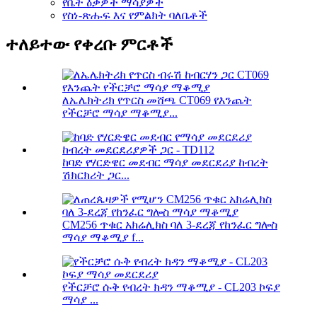
የቤት ዕቃዎች ማሳያዎች
የስነ-ጽሑፍ እና የምልክት ባለቤቶች
ተለይተው የቀረቡ ምርቶች
ለኤሌክትሪክ የጥርስ መሸጫ CT069 የእንጨት
የችርቻሮ ማሳያ ማቆሚያ...
ከባድ የሃርድዌር መደብር ማሳያ መደርደሪያ ከብረት
ሽክርክሪት ጋር...
CM256 ጥቁር አክሬሊክስ ባለ 3-ደረጃ የከንፈር ግሎስ
ማሳያ ማቆሚያ f...
የችርቻሮ ሱቅ የብረት ክዳን ማቆሚያ - CL203 ኮፍያ
ማሳያ ...