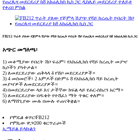
FB212 ጥራት ያለው የጅምላ ሽያጭ የሻይ ከረጢት የብረት ሽቦ የጠረጴዛ መደርደሪያ ከ8 አክሬሊክስ ኪስ ጋር
አጭር መግለጫ፡
1) መቆሚያው የብረት ሽቦ ፍሬም፣ የአክሬሊክስ የሻይ ከረጢት መያዣ
ኪሶችን ያካትታል።
2) ለመደርደሪያው ጠቅላላ 4 የሽቦ መደርደሪያዎች።
3) 4 መስመሮች፣ 2 አምዶች በድምሩ 8 የአክሬሊክስ ሻይ ከረጢት
መያዣዎች ለመደርደሪያዎች።
4) በመደርደሪያው ላይ እና ታችኛው ክፍል ላይ የሐር-ስክሪን አርማ።
5) ለመደርደሪያው በዱቄት የተሸፈነ ማት ጥቁር ቀለም።
6) ለማሸጊያው ሙሉ በሙሉ ተጠናቅቋል።
የሞዴል ቁጥር፡
FB212
የሞኪው ዋጋ፡
200 ቁርጥራጮች
ኢሜይል ይላኩልን