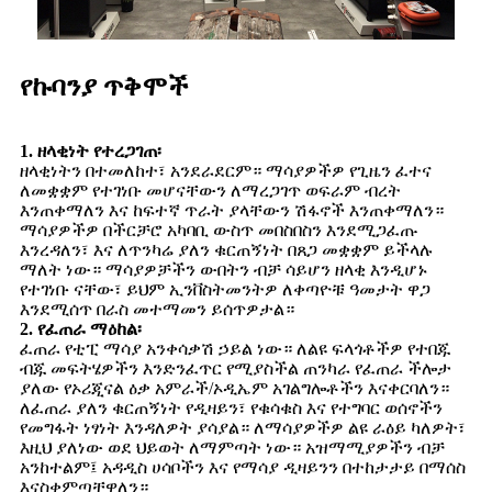
የኩባንያ ጥቅሞች
1. ዘላቂነት የተረጋገጠ፡
ዘላቂነትን በተመለከተ፣ አንደራደርም። ማሳያዎችዎ የጊዜን ፈተና
ለመቋቋም የተገነቡ መሆናቸውን ለማረጋገጥ ወፍራም ብረት
እንጠቀማለን እና ከፍተኛ ጥራት ያላቸውን ሽፋኖች እንጠቀማለን።
ማሳያዎችዎ በችርቻሮ አካባቢ ውስጥ መበስበስን እንደሚጋፈጡ
እንረዳለን፣ እና ለጥንካሬ ያለን ቁርጠኝነት በጸጋ መቋቋም ይችላሉ
ማለት ነው። ማሳያዎቻችን ውበትን ብቻ ሳይሆን ዘላቂ እንዲሆኑ
የተገነቡ ናቸው፣ ይህም ኢንቨስትመንትዎ ለቀጣዮቹ ዓመታት ዋጋ
እንደሚሰጥ በራስ መተማመን ይሰጥዎታል።
2. የፈጠራ ማዕከል፡
ፈጠራ የቲፒ ማሳያ አንቀሳቃሽ ኃይል ነው። ለልዩ ፍላጎቶችዎ የተበጁ
ብጁ መፍትሄዎችን እንድንፈጥር የሚያስችል ጠንካራ የፈጠራ ችሎታ
ያለው የኦሪጂናል ዕቃ አምራች/ኦዲኤም አገልግሎቶችን እናቀርባለን።
ለፈጠራ ያለን ቁርጠኝነት የዲዛይን፣ የቁሳቁስ እና የተግባር ወሰኖችን
የመግፋት ነፃነት እንዳለዎት ያሳያል። ለማሳያዎችዎ ልዩ ራዕይ ካለዎት፣
እዚህ ያለነው ወደ ህይወት ለማምጣት ነው። አዝማሚያዎችን ብቻ
አንከተልም፤ አዳዲስ ሀሳቦችን እና የማሳያ ዲዛይንን በተከታታይ በማሰስ
እናስቀምጣቸዋለን።