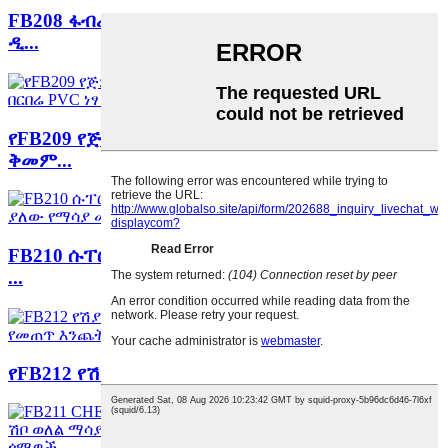
FB208 ፋብሪካ የጅምላ ጅምላ ታዋቂ የዳቦ ሱቅ የብረት ወለል
ዲ...
የFB209 የጅምላ ፋብሪካ ዋጋ የአንድ ጎን ምግብ ቅመማ
ቅመም...
FB210 ሱፐርማርኬት መክሰስ ቸኮሌት ብጁ POS የእንጨት
...
የFB212 የሽያጭ ቦታ ብጁ የወለል ንጣፍ ተግባራዊ ቤቬራ...